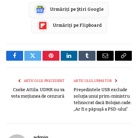
Urmăriți pe Știri Google
Urmăriți pe Flipboard
Facebook
Twitter
Pinterest
LinkedIn
Tumblr
E-
Copier
mail
link
ARTICOLUL PRECEDENT
ARTICOLUL URMĂTOR
Cseke Attila: UDMR nu va
Președintele USR exclude
vota moțiunea de cenzură
soluția unui prim-ministru
tehnocrat dacă Bolojan cade.
„Ar fi o păpușă a PSD-ului”
admin