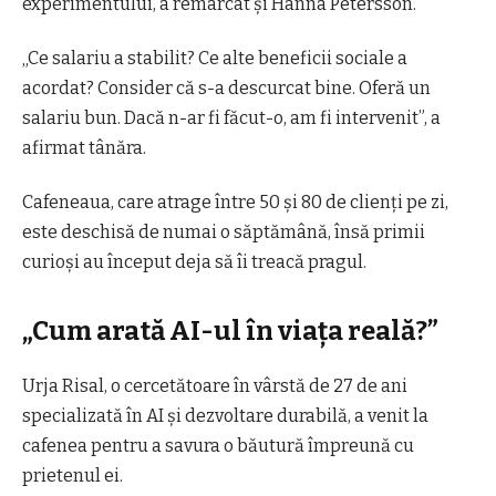
experimentului, a remarcat şi Hanna Petersson.
„Ce salariu a stabilit? Ce alte beneficii sociale a
acordat? Consider că s-a descurcat bine. Oferă un
salariu bun. Dacă n-ar fi făcut-o, am fi intervenit”, a
afirmat tânăra.
Cafeneaua, care atrage între 50 şi 80 de clienţi pe zi,
este deschisă de numai o săptămână, însă primii
curioşi au început deja să îi treacă pragul.
„Cum arată AI-ul în viaţa reală?”
Urja Risal, o cercetătoare în vârstă de 27 de ani
specializată în AI şi dezvoltare durabilă, a venit la
cafenea pentru a savura o băutură împreună cu
prietenul ei.