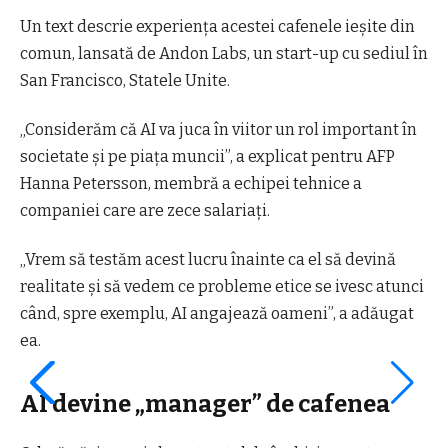
Un text descrie experienţa acestei cafenele ieşite din
comun, lansată de Andon Labs, un start-up cu sediul în
San Francisco, Statele Unite.
„Considerăm că AI va juca în viitor un rol important în
societate şi pe piaţa muncii”, a explicat pentru AFP
Hanna Petersson, membră a echipei tehnice a
companiei care are zece salariaţi.
„Vrem să testăm acest lucru înainte ca el să devină
realitate şi să vedem ce probleme etice se ivesc atunci
când, spre exemplu, AI angajează oameni”, a adăugat
ea.
AI devine „manager” de cafenea