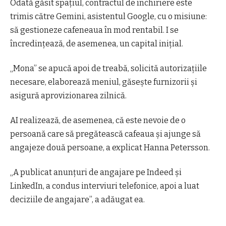
Odată găsit spaţiul, contractul de închiriere este
trimis către Gemini, asistentul Google, cu o misiune:
să gestioneze cafeneaua în mod rentabil. I se
încredinţează, de asemenea, un capital iniţial.
„Mona” se apucă apoi de treabă, solicită autorizaţiile
necesare, elaborează meniul, găseşte furnizorii şi
asigură aprovizionarea zilnică.
AI realizează, de asemenea, că este nevoie de o
persoană care să pregătească cafeaua şi ajunge să
angajeze două persoane, a explicat Hanna Petersson.
„A publicat anunţuri de angajare pe Indeed şi
LinkedIn, a condus interviuri telefonice, apoi a luat
deciziile de angajare”, a adăugat ea.