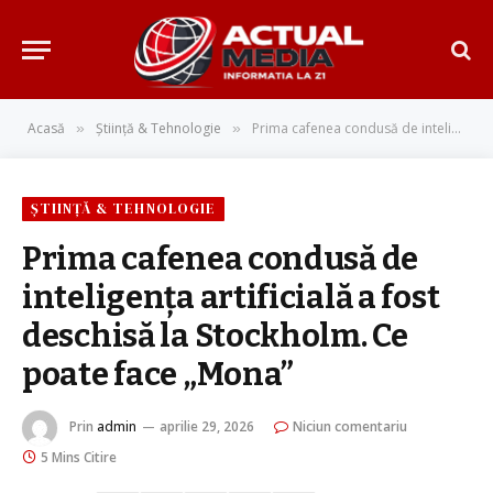
Acasă
Știință & Tehnologie
Prima cafenea condusă de inteligenţa artificială a fost deschisă la Stockholm. Ce poate face „Mona”
»
»
ȘTIINȚĂ & TEHNOLOGIE
Prima cafenea condusă de
inteligenţa artificială a fost
deschisă la Stockholm. Ce
poate face „Mona”
Prin
admin
aprilie 29, 2026
Niciun comentariu
5 Mins Citire