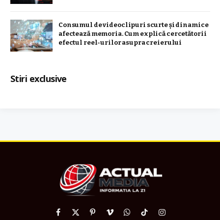
Consumul de videoclipuri scurte și dinamice
afectează memoria. Cum explică cercetătorii
efectul reel-urilor asupra creierului
Stiri exclusive
Facebook
X
Pinterest
Vimeo
WhatsApp
TikTok
Instagram