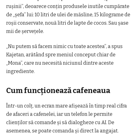
ruşinii”, deoarece conţin produsele inutile cumpărate
de „şefa” lui: 10 litri de ulei de măsline, 15 kilograme de
roşii conservate, nouă litri de lapte de cocos. Sau şase
mii de şerveţele.
„Nu putem să facem nimic cu toate acestea”, a spus
Kajetan, arătând spre meniul conceput chiar de
„Mona”, care nu necesită niciunul dintre aceste
ingrediente.
Cum funcţionează cafeneaua
Într-un colţ, un ecran mare afişează în timp real cifra
de afaceri a cafenelei, iar un telefon le permite
clienţilor să comande şi să dialogheze cu AI. De
asemenea, se poate comanda şi direct la angajat.