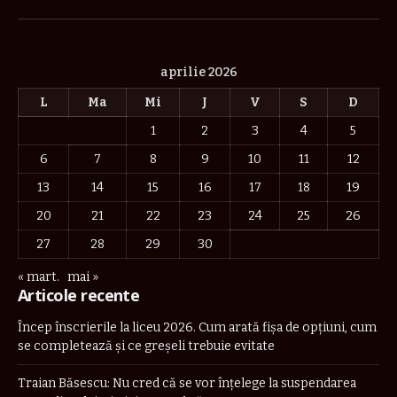
(Twitter)
aprilie 2026
L
Ma
Mi
J
V
S
D
1
2
3
4
5
6
7
8
9
10
11
12
13
14
15
16
17
18
19
20
21
22
23
24
25
26
27
28
29
30
« mart.
mai »
Articole recente
Încep înscrierile la liceu 2026. Cum arată fișa de opțiuni, cum
se completează și ce greșeli trebuie evitate
Traian Băsescu: Nu cred că se vor înţelege la suspendarea