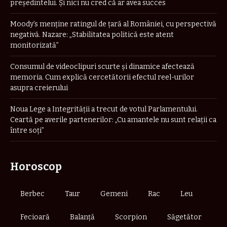
preşedintelui. Şi nici nu cred că ar avea succes
Moody’s menține ratingul de țară al României, cu perspectivă
negativă. Nazare: „Stabilitatea politică este atent
monitorizată”
Consumul de videoclipuri scurte și dinamice afectează
memoria. Cum explică cercetătorii efectul reel-urilor
asupra creierului
Noua Lege a Integrității a trecut de votul Parlamentului.
Ceartă pe averile partenerilor: „Cu amantele nu sunt relații ca
între soți”
Horoscop
Berbec
Taur
Gemeni
Rac
Leu
Fecioară
Balanță
Scorpion
Săgetător