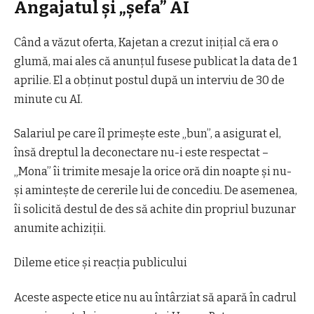
Angajatul şi „şefa” AI
Când a văzut oferta, Kajetan a crezut iniţial că era o
glumă, mai ales că anunţul fusese publicat la data de 1
aprilie. El a obţinut postul după un interviu de 30 de
minute cu AI.
Salariul pe care îl primeşte este „bun”, a asigurat el,
însă dreptul la deconectare nu-i este respectat –
„Mona” îi trimite mesaje la orice oră din noapte şi nu-
şi aminteşte de cererile lui de concediu. De asemenea,
îi solicită destul de des să achite din propriul buzunar
anumite achiziţii.
Dileme etice şi reacţia publicului
Aceste aspecte etice nu au întârziat să apară în cadrul