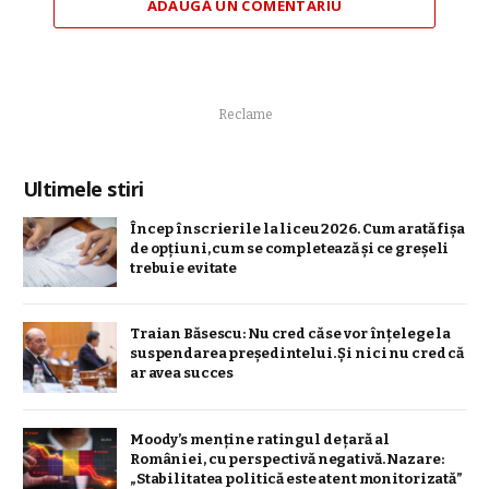
ADAUGĂ UN COMENTARIU
Reclame
Ultimele stiri
Încep înscrierile la liceu 2026. Cum arată fișa
de opțiuni, cum se completează și ce greșeli
trebuie evitate
Traian Băsescu: Nu cred că se vor înţelege la
suspendarea preşedintelui. Şi nici nu cred că
ar avea succes
Moody’s menține ratingul de țară al
României, cu perspectivă negativă. Nazare:
„Stabilitatea politică este atent monitorizată”