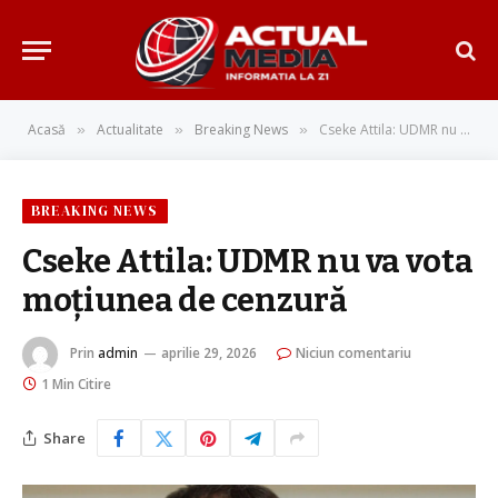
Acasă
Actualitate
Breaking News
Cseke Attila: UDMR nu va vota moțiunea de cenzură
»
»
»
BREAKING NEWS
Cseke Attila: UDMR nu va vota
moțiunea de cenzură
Prin
admin
aprilie 29, 2026
Niciun comentariu
1 Min Citire
Share