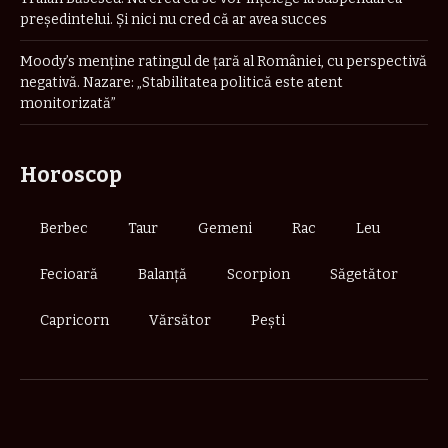
preşedintelui. Şi nici nu cred că ar avea succes
Moody’s menține ratingul de țară al României, cu perspectivă
negativă. Nazare: „Stabilitatea politică este atent
monitorizată”
Horoscop
Berbec
Taur
Gemeni
Rac
Leu
Fecioară
Balanță
Scorpion
Săgetător
Capricorn
Vărsător
Pești