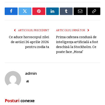
Facebook
Twitter
Pinterest
LinkedIn
Tumblr
E-
Copier
mail
link
ARTICOLUL PRECEDENT
ARTICOLUL URMĂTOR
Ce aduce horoscopul zilei
Prima cafenea condusă de
de astăzi 26 aprilie 2026
inteligenţa artificială a fost
pentru zodia ta
deschisă la Stockholm. Ce
poate face „Mona”
admin
Site
web
Posturi
conexe