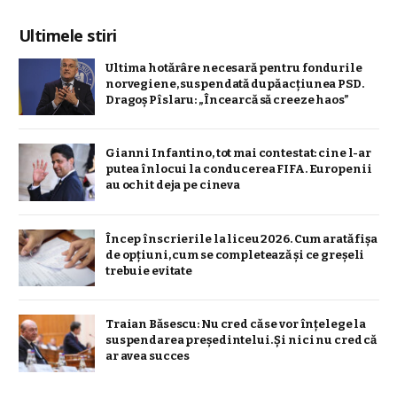
Ultimele stiri
Ultima hotărâre necesară pentru fondurile
norvegiene, suspendată după acțiunea PSD.
Dragoș Pîslaru: „Încearcă să creeze haos”
Gianni Infantino, tot mai contestat: cine l-ar
putea înlocui la conducerea FIFA. Europenii
au ochit deja pe cineva
Încep înscrierile la liceu 2026. Cum arată fișa
de opțiuni, cum se completează și ce greșeli
trebuie evitate
Traian Băsescu: Nu cred că se vor înţelege la
suspendarea preşedintelui. Şi nici nu cred că
ar avea succes