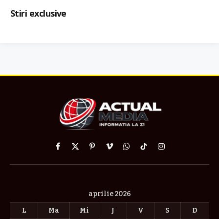
Stiri exclusive
Facebook
X
Pinterest
Vimeo
WhatsApp
TikTok
Instagram
(Twitter)
aprilie 2026
L
Ma
Mi
J
V
S
D