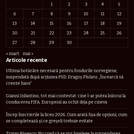
1
2
3
4
5
6
7
8
9
10
11
12
13
14
15
16
17
18
19
20
21
22
23
24
25
26
27
28
29
30
« mart.
mai »
Articole recente
Ultima hotărâre necesară pentru fondurile norvegiene,
suspendată după acțiunea PSD. Dragoș Pîslaru: „Încearcă să
creeze haos”
Gianni Infantino, tot mai contestat: cine l-ar putea înlocui la
conducerea FIFA. Europenii au ochit deja pe cineva
Încep înscrierile la liceu 2026. Cum arată fișa de opțiuni, cum
se completează și ce greșeli trebuie evitate
Traian Băsescu: Nu cred că se vor înţelege la suspendarea