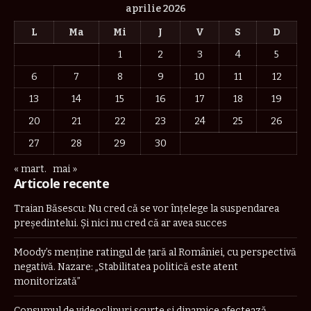
aprilie 2026
L
Ma
Mi
J
V
S
D
1
2
3
4
5
6
7
8
9
10
11
12
13
14
15
16
17
18
19
20
21
22
23
24
25
26
27
28
29
30
« mart.
mai »
Articole recente
Traian Băsescu: Nu cred că se vor înţelege la suspendarea
preşedintelui. Şi nici nu cred că ar avea succes
Moody’s menține ratingul de țară al României, cu perspectivă
negativă. Nazare: „Stabilitatea politică este atent
monitorizată”
Consumul de videoclipuri scurte și dinamice afectează