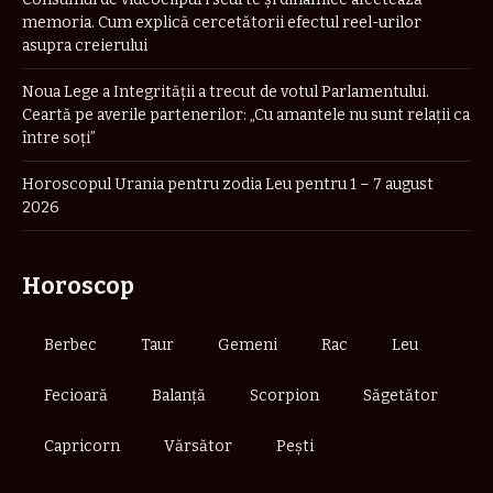
memoria. Cum explică cercetătorii efectul reel-urilor
asupra creierului
Noua Lege a Integrității a trecut de votul Parlamentului.
Ceartă pe averile partenerilor: „Cu amantele nu sunt relații ca
între soți”
Horoscopul Urania pentru zodia Leu pentru 1 – 7 august
2026
Horoscop
Berbec
Taur
Gemeni
Rac
Leu
Fecioară
Balanță
Scorpion
Săgetător
Capricorn
Vărsător
Pești