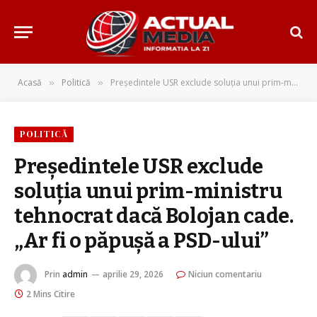
Acasă
Politică
Președintele USR exclude soluția unui prim-ministru tehnocrat dacă Bolojan cade. „Ar fi o păpușă a PSD-ului”
»
»
POLITICĂ
Președintele USR exclude
soluția unui prim-ministru
tehnocrat dacă Bolojan cade.
„Ar fi o păpușă a PSD-ului”
Prin
admin
aprilie 29, 2026
Niciun comentariu
2 Mins Citire