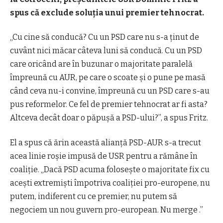
spus că exclude soluția unui premier tehnocrat.
„Cu cine să conducă? Cu un PSD care nu s-a ținut de
cuvânt nici măcar câteva luni să conducă. Cu un PSD
care oricând are în buzunar o majoritate paralelă
împreună cu AUR, pe care o scoate și o pune pe masă
când ceva nu-i convine, împreună cu un PSD care s-au
pus reformelor. Ce fel de premier tehnocrat ar fi asta?
Altceva decât doar o păpușă a PSD-ului?”, a spus Fritz.
El a spus că ărin această alianță PSD-AUR s-a trecut
acea linie roșie impusă de USR pentru a rămâne în
coaliție. „Dacă PSD acuma folosește o majoritate fix cu
acești extremiști împotriva coaliției pro-europene, nu
putem, indiferent cu ce premier, nu putem să
negociem un nou guvern pro-european. Nu merge .”