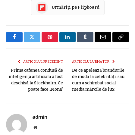
Urmăriți pe Flipboard
Facebook
Twitter
Pinterest
LinkedIn
Tumblr
E-
Copier
mail
link
ARTICOLUL PRECEDENT
ARTICOLUL URMĂTOR
Prima cafenea condusă de
De ce apelează brandurile
inteligenţa artificială a fost
de modă la celebrități, sau
deschisă la Stockholm. Ce
cum a schimbat social
poate face „Mona”
media mărcile de lux
admin
Site
web