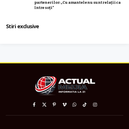
partenerilor: „Cu amantele nu sunt relații ca
între soți”
Stiri exclusive
Facebook
X
Pinterest
Vimeo
WhatsApp
TikTok
Instagram
(Twitter)