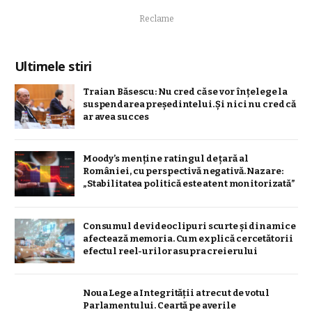
Reclame
Ultimele stiri
Traian Băsescu: Nu cred că se vor înţelege la
suspendarea preşedintelui. Şi nici nu cred că
ar avea succes
Moody’s menține ratingul de țară al
României, cu perspectivă negativă. Nazare:
„Stabilitatea politică este atent monitorizată”
Consumul de videoclipuri scurte și dinamice
afectează memoria. Cum explică cercetătorii
efectul reel-urilor asupra creierului
Noua Lege a Integrității a trecut de votul
Parlamentului. Ceartă pe averile