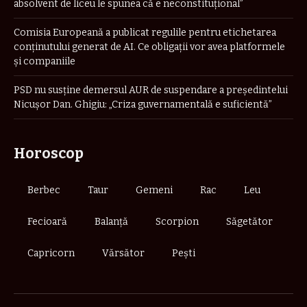
absolvent de liceu le spunea că e neconstituţional”
Comisia Europeană a publicat regulile pentru etichetarea
conținutului generat de AI. Ce obligații vor avea platformele
și companiile
PSD nu susține demersul AUR de suspendare a președintelui
Nicușor Dan. Ghigiu: „Criza guvernamentală e suficientă”
Horoscop
Berbec
Taur
Gemeni
Rac
Leu
Fecioară
Balanță
Scorpion
Săgetător
Capricorn
Vărsător
Pești