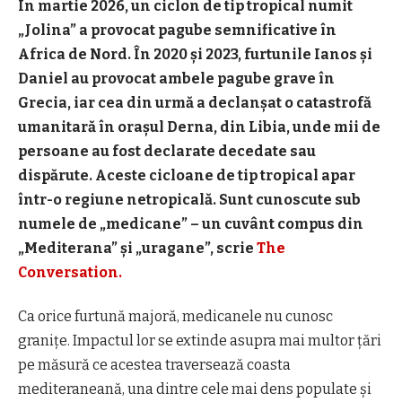
În martie 2026, un ciclon de tip tropical numit
„Jolina” a provocat pagube semnificative în
Africa de Nord. În 2020 și 2023, furtunile Ianos și
Daniel au provocat ambele pagube grave în
Grecia, iar cea din urmă a declanșat o catastrofă
umanitară în orașul Derna, din Libia, unde mii de
persoane au fost declarate decedate sau
dispărute. Aceste cicloane de tip tropical apar
într-o regiune netropicală. Sunt cunoscute sub
numele de „medicane” – un cuvânt compus din
„Mediterana” și „uragane”, scrie
The
Conversation.
Ca orice furtună majoră, medicanele nu cunosc
granițe. Impactul lor se extinde asupra mai multor țări
pe măsură ce acestea traversează coasta
mediteraneană, una dintre cele mai dens populate și