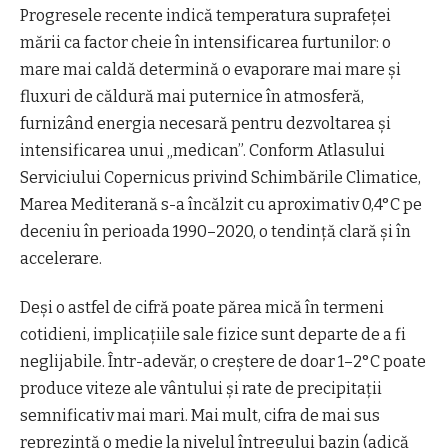
Progresele recente indică temperatura suprafeței
mării ca factor cheie în intensificarea furtunilor: o
mare mai caldă determină o evaporare mai mare și
fluxuri de căldură mai puternice în atmosferă,
furnizând energia necesară pentru dezvoltarea și
intensificarea unui „medican”. Conform Atlasului
Serviciului Copernicus privind Schimbările Climatice,
Marea Mediterană s-a încălzit cu aproximativ 0,4°C pe
deceniu în perioada 1990–2020, o tendință clară și în
accelerare.
Deși o astfel de cifră poate părea mică în termeni
cotidieni, implicațiile sale fizice sunt departe de a fi
neglijabile. Într-adevăr, o creștere de doar 1–2°C poate
produce viteze ale vântului și rate de precipitații
semnificativ mai mari. Mai mult, cifra de mai sus
reprezintă o medie la nivelul întregului bazin (adică