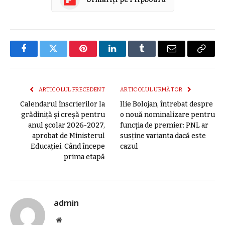
Facebook
Twitter
Pinterest
LinkedIn
Tumblr
E-
Copier
mail
link
ARTICOLUL PRECEDENT
ARTICOLUL URMĂTOR
Calendarul înscrierilor la
Ilie Bolojan, întrebat despre
grădiniță și creșă pentru
o nouă nominalizare pentru
anul școlar 2026-2027,
funcția de premier: PNL ar
aprobat de Ministerul
susține varianta dacă este
Educației. Când începe
cazul
prima etapă
admin
Site