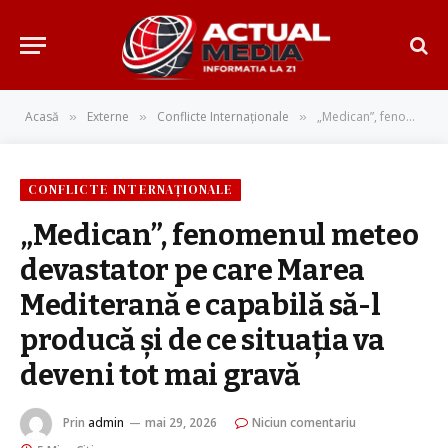
Acasă
Externe
Conflicte Internaționale
„Medican”, fenomenul meteo devastator pe care Marea Mediterană e capabilă să-l producă și de ce situația va deveni tot mai gravă
»
»
»
CONFLICTE INTERNAȚIONALE
„Medican”, fenomenul meteo
devastator pe care Marea
Mediterană e capabilă să-l
producă și de ce situația va
deveni tot mai gravă
Prin
admin
mai 29, 2026
Niciun comentariu