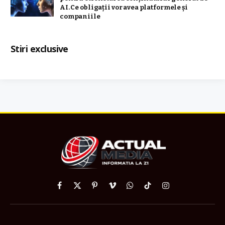
AI. Ce obligații vor avea platformele și
companiile
Stiri exclusive
Facebook
X
Pinterest
Vimeo
WhatsApp
TikTok
Instagram
(Twitter)