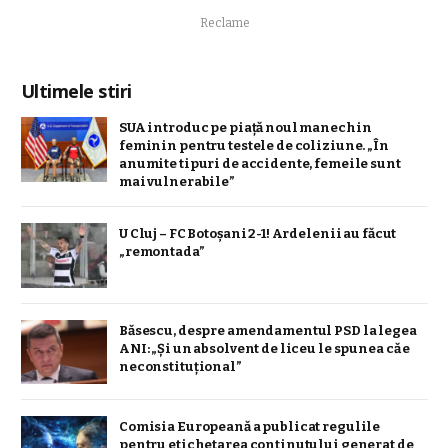
Reclame
Ultimele stiri
SUA introduc pe piață noul manechin
feminin pentru testele de coliziune. „În
anumite tipuri de accidente, femeile sunt
mai vulnerabile”
U Cluj – FC Botoșani 2-1! Ardelenii au făcut
„remontada”
Băsescu, despre amendamentul PSD la legea
ANI: „Și un absolvent de liceu le spunea că e
neconstituţional”
Comisia Europeană a publicat regulile
pentru etichetarea conținutului generat de