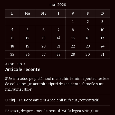
mai 2026
L
Ma
Mi
J
V
S
D
1
2
3
4
5
6
7
8
9
10
11
12
13
14
15
16
17
18
19
20
21
22
23
24
25
26
27
28
29
30
31
« apr.
iun. »
Articole recente
SUA introduc pe piață noul manechin feminin pentru testele
de coliziune. „În anumite tipuri de accidente, femeile sunt
mai vulnerabile”
U Cluj – FC Botoșani 2-1! Ardelenii au făcut „remontada”
Băsescu, despre amendamentul PSD la legea ANI: „Și un