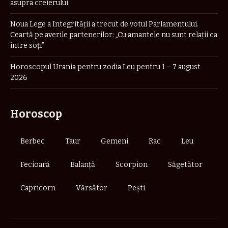
asupra creierului
Noua Lege a Integrității a trecut de votul Parlamentului.
Ceartă pe averile partenerilor: „Cu amantele nu sunt relații ca
între soți”
Horoscopul Urania pentru zodia Leu pentru 1 – 7 august
2026
Horoscop
Berbec
Taur
Gemeni
Rac
Leu
Fecioară
Balanță
Scorpion
Săgetător
Capricorn
Vărsător
Pești