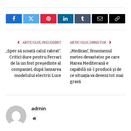
Facebook
Twitter
Pinterest
LinkedIn
Tumblr
E-
Copier
mail
link
ARTICOLUL PRECEDENT
ARTICOLUL URMĂTOR
„Sper să scoată calul cabrat”.
„Medican”, fenomenul
Critici dure pentru Ferrari
meteo devastator pe care
de la un fost președinte al
Marea Mediterană e
companiei, după lansarea
capabilă să-l producă și de
modelului electric Luce
ce situația va deveni tot mai
gravă
admin
Site
web