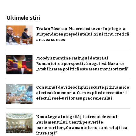
Ultimele stiri
Traian Băsescu: Nu cred că se vor înţelege la
suspendarea preşedintelui. Şi nici nu cred că
ar avea succes
Moody’s menține ratingul de țară al
României, cu perspectivă negativă. Nazare:
„Stabilitatea politică este atent monitorizată”
Consumul de videoclipuri scurte și dinamice
afectează memoria. Cum explică cercetătorii
efectul reel-urilor asupra creierului
Noua Lege a Integrității a trecut de votul
Parlamentului. Ceartă pe averile
partenerilor: „Cu amantele nu sunt relații ca
între soți”