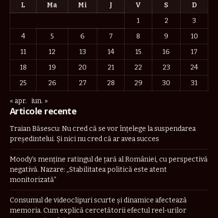
L
Ma
Mi
J
V
S
D
1
2
3
4
5
6
7
8
9
10
11
12
13
14
15
16
17
18
19
20
21
22
23
24
25
26
27
28
29
30
31
« apr.
iun. »
Articole recente
Traian Băsescu: Nu cred că se vor înţelege la suspendarea
preşedintelui. Şi nici nu cred că ar avea succes
Moody’s menține ratingul de țară al României, cu perspectivă
negativă. Nazare: „Stabilitatea politică este atent
monitorizată”
Consumul de videoclipuri scurte și dinamice afectează
memoria. Cum explică cercetătorii efectul reel-urilor