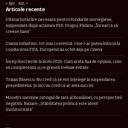
« apr.
iun. »
Articole recente
Ultima hotărâre necesară pentru fondurile norvegiene,
suspendată după acțiunea PSD. Dragoș Pîslaru: „Încearcă să
creeze haos”
Gianni Infantino, tot mai contestat: cine l-ar putea înlocui la
conducerea FIFA. Europenii au ochit deja pe cineva
Încep înscrierile la liceu 2026. Cum arată fișa de opțiuni, cum
se completează și ce greșeli trebuie evitate
Traian Băsescu: Nu cred că se vor înţelege la suspendarea
preşedintelui. Şi nici nu cred că ar avea succes
Moody’s menține ratingul de țară al României, cu perspectivă
negativă. Nazare: „Stabilitatea politică este atent
monitorizată”