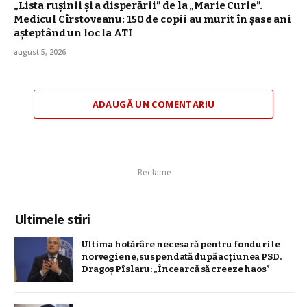
„Lista rușinii și a disperării” de la „Marie Curie”.
Medicul Cîrstoveanu: 150 de copii au murit în șase ani
așteptând un loc la ATI
august 5, 2026
ADAUGĂ UN COMENTARIU
Reclame
Ultimele stiri
Ultima hotărâre necesară pentru fondurile
norvegiene, suspendată după acțiunea PSD.
Dragoș Pîslaru: „Încearcă să creeze haos”