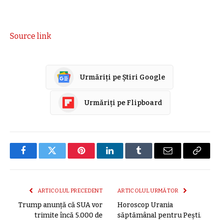
Source link
Urmăriți pe Știri Google
Urmăriți pe Flipboard
Facebook
Twitter
Pinterest
LinkedIn
Tumblr
E-
Copier
mail
link
ARTICOLUL PRECEDENT
ARTICOLUL URMĂTOR
Trump anunță că SUA vor
Horoscop Urania
trimite încă 5.000 de
săptămânal pentru Pești.