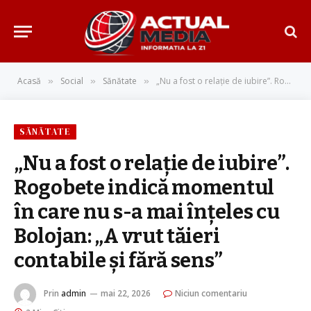
Acasă
Social
Sănătate
„Nu a fost o relație de iubire”. Rogobete indică momentul în care nu s-a mai înțeles cu Bolojan: „A vrut tăieri contabile și fără sens”
»
»
»
SĂNĂTATE
„Nu a fost o relație de iubire”.
Rogobete indică momentul
în care nu s-a mai înțeles cu
Bolojan: „A vrut tăieri
contabile și fără sens”
Prin
admin
mai 22, 2026
Niciun comentariu