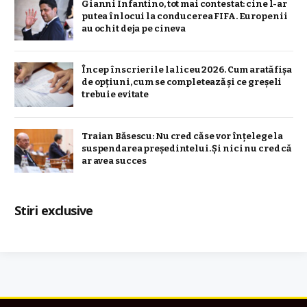
Gianni Infantino, tot mai contestat: cine l-ar
putea înlocui la conducerea FIFA. Europenii
au ochit deja pe cineva
Încep înscrierile la liceu 2026. Cum arată fișa
de opțiuni, cum se completează și ce greșeli
trebuie evitate
Traian Băsescu: Nu cred că se vor înţelege la
suspendarea preşedintelui. Şi nici nu cred că
ar avea succes
Stiri exclusive