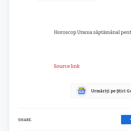
Horoscop Urania săptămânal pentr
Source link
Urmăriți pe Știri 
SHARE.