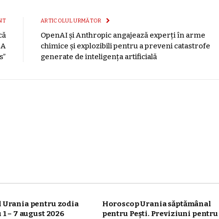
mail
NT
ARTICOLUL URMĂTOR
că
OpenAI și Anthropic angajează experți în arme
„A
chimice și explozibili pentru a preveni catastrofe
s”
generate de inteligența artificială
 Urania pentru zodia
Horoscop Urania săptămânal
 1 – 7 august 2026
pentru Pești. Previziuni pentru