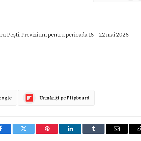
Google
u Pești. Previziuni pentru perioada 16 – 22 mai 2026
Google
Urmăriți pe Flipboard
Facebook
Twitter
Pinterest
LinkedIn
Tumblr
E-