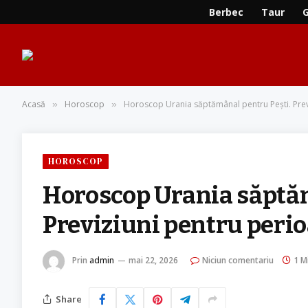
Berbec
Taur
Acasă
Horoscop
Horoscop Urania săptămânal pentru Pești. Prev
»
»
HOROSCOP
Horoscop Urania săptăm
Previziuni pentru perio
Prin
admin
mai 22, 2026
Niciun comentariu
1 Mi
Share