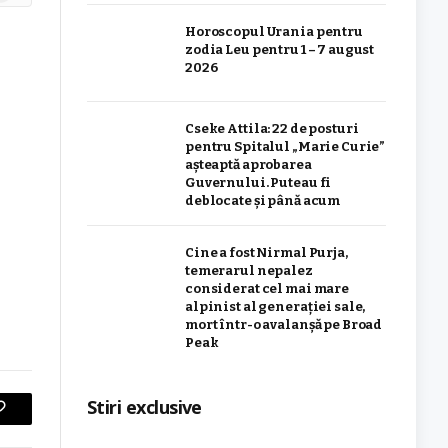
Horoscopul Urania pentru
zodia Leu pentru 1 – 7 august
2026
Cseke Attila: 22 de posturi
pentru Spitalul „Marie Curie”
așteaptă aprobarea
Guvernului. Puteau fi
deblocate și până acum
Cine a fost Nirmal Purja,
temerarul nepalez
considerat cel mai mare
alpinist al generației sale,
mort într-o avalanșă pe Broad
Peak
Stiri exclusive
Copiere