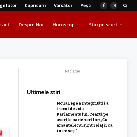
getător
Capricorn
Vărsător
Pești
Facebook
Instagram
tact
Despre Noi
Horoscop
Stiri pe scurt
Reclame
Ultimele stiri
Noua Lege a Integrității a
trecut de votul
Parlamentului. Ceartă pe
averile partenerilor: „Cu
amantele nu sunt relații ca
ipboard
între soți”