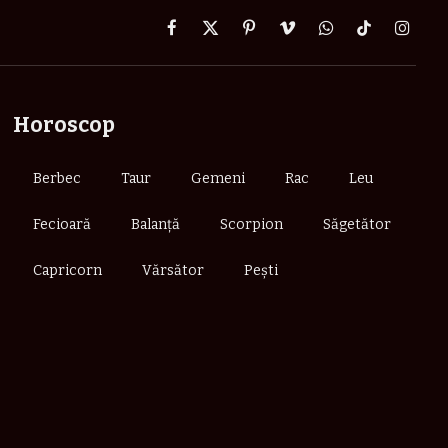
Facebook
X
Pinterest
Vimeo
WhatsApp
TikTok
Instag
(Twitter)
Horoscop
Berbec
Taur
Gemeni
Rac
Leu
Fecioară
Balanță
Scorpion
Săgetător
Capricorn
Vărsător
Pești