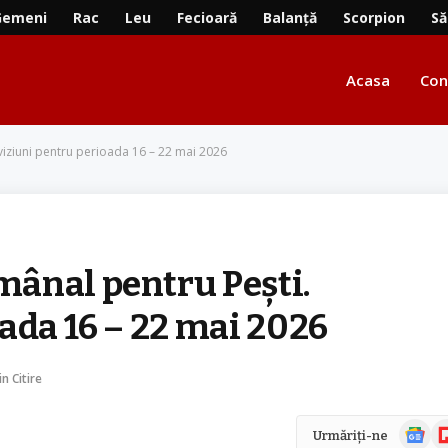
Gemeni
Rac
Leu
Fecioară
Balanță
Scorpion
Să
Acasa
Con
iziuni pentru perioada 16 – 22 mai 2026
ânal pentru Pești.
ada 16 – 22 mai 2026
n Citire
Știri
Fl
Urmăriți-ne