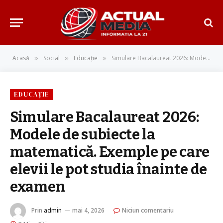
Acasă
Social
Educație
Simulare Bacalaureat 2026: Modele de subiecte la matematică. Exemple pe care elevii le pot studia înainte de examen
»
»
»
EDUCAȚIE
Simulare Bacalaureat 2026:
Modele de subiecte la
matematică. Exemple pe care
elevii le pot studia înainte de
examen
Prin
admin
mai 4, 2026
Niciun comentariu