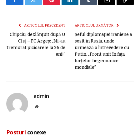
Facebook
Twitter
Pinterest
LinkedIn
Tumblr
E-
Copier
mail
link
ARTICOLUL PRECEDENT
ARTICOLUL URMĂTOR
Chipciu, dezlănțuit după U
Șeful diplomației iraniene a
Cluj – FC Argeș: „Mi-au
sosit în Rusia, unde
tremurat picioarele la 36 de
urmează o întrevedere cu
ani!“
Putin. „Front unit în fața
forțelor hegemonice
mondiale”
admin
Site
web
Posturi
conexe