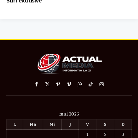
Stiri exclusive
Facebook
X
Pinterest
Vimeo
WhatsApp
TikTok
Instagram
(Twitter)
mai 2026
L
Ma
Mi
J
V
S
D
1
2
3