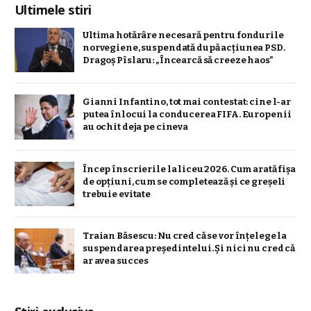
Ultimele stiri
Ultima hotărâre necesară pentru fondurile
norvegiene, suspendată după acțiunea PSD.
Dragoș Pîslaru: „Încearcă să creeze haos”
Gianni Infantino, tot mai contestat: cine l-ar
putea înlocui la conducerea FIFA. Europenii
au ochit deja pe cineva
Încep înscrierile la liceu 2026. Cum arată fișa
de opțiuni, cum se completează și ce greșeli
trebuie evitate
Traian Băsescu: Nu cred că se vor înţelege la
suspendarea preşedintelui. Şi nici nu cred că
ar avea succes