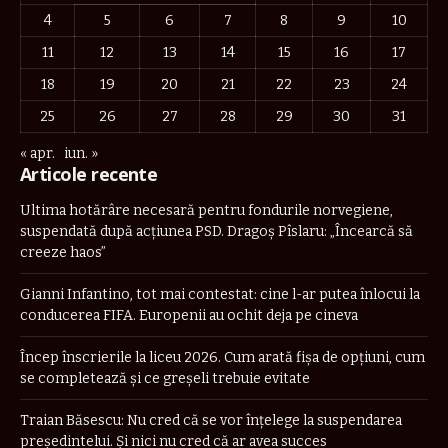
4
5
6
7
8
9
10
11
12
13
14
15
16
17
18
19
20
21
22
23
24
25
26
27
28
29
30
31
« apr.
iun. »
Articole recente
Ultima hotărâre necesară pentru fondurile norvegiene,
suspendată după acțiunea PSD. Dragoș Pîslaru: „Încearcă să
creeze haos”
Gianni Infantino, tot mai contestat: cine l-ar putea înlocui la
conducerea FIFA. Europenii au ochit deja pe cineva
Încep înscrierile la liceu 2026. Cum arată fișa de opțiuni, cum
se completează și ce greșeli trebuie evitate
Traian Băsescu: Nu cred că se vor înţelege la suspendarea
preşedintelui. Şi nici nu cred că ar avea succes