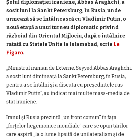
Șeful diplomației iraniene, Abbas Araghchi, a
sosit luni la Sankt Petersburg, în Rusia, unde
urmează să se întâlnească cu Vladimir Putin, o
nouă etapă a unui turneu diplomatic privind
războiul din Orientul Mijlociu, după o întâlnire
ratată cu Statele Unite la Islamabad, scrie
Le
Figaro
.
„Ministrul iranian de Externe, Seyyed Abbas Araghchi,
a sosit luni dimineață la Sankt Petersburg, în Rusia,
pentru a se întâlni și a discuta cu președintele rus
Vladimir Putin”, au indicat mai multe mass-media de
stat iraniene.
Iranul și Rusia prezintă „un front comun” în fața
„forțelor hegemonice mondiale” care se opun țărilor
care aspiră „la o lume lipsită de unilateralism și de