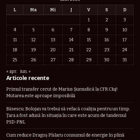
L
Ma
Mi
J
V
S
D
1
2
3
4
5
6
7
8
9
10
11
12
13
14
15
16
17
18
19
20
21
22
23
24
25
26
27
28
29
30
31
« apr.
iun. »
Articole recente
Primul transfer cerut de Marius Șumudică la CFR Cluj!
Mutarea este aproape imposibilă
Băsescu: Bolojan va trebui să refacă coaliţia pentru un timp.
Țara a fost adusă în situaţia în care este acum de tandemul
PSD-PNL
Cum reduce Dragoș Pîslaru consumul de energie în plină