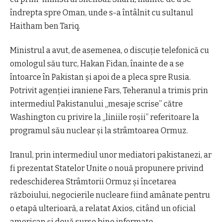
îndrepta spre Oman, unde s-a întâlnit cu sultanul
Haitham ben Tariq.
Ministrul a avut, de asemenea, o discuție telefonică cu
omologul său turc, Hakan Fidan, înainte de a se
întoarce în Pakistan și apoi de a pleca spre Rusia.
Potrivit agenției iraniene Fars, Teheranul a trimis prin
intermediul Pakistanului „mesaje scrise” către
Washington cu privire la „liniile roșii” referitoare la
programul său nuclear și la strâmtoarea Ormuz.
Iranul, prin intermediul unor mediatori pakistanezi, ar
fi prezentat Statelor Unite o nouă propunere privind
redeschiderea Strâmtorii Ormuz şi încetarea
războiului, negocierile nucleare fiind amânate pentru
o etapă ulterioară, a relatat Axios, citând un oficial
american şi două surse bine informate.