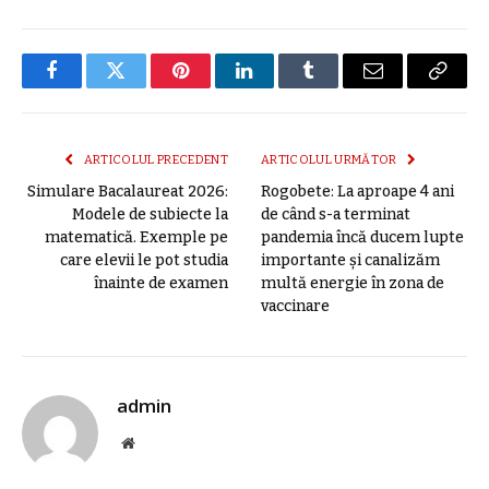
Facebook
Twitter
Pinterest
LinkedIn
Tumblr
E-
Copier
mail
link
ARTICOLUL PRECEDENT
ARTICOLUL URMĂTOR
Simulare Bacalaureat 2026:
Rogobete: La aproape 4 ani
Modele de subiecte la
de când s-a terminat
matematică. Exemple pe
pandemia încă ducem lupte
care elevii le pot studia
importante şi canalizăm
înainte de examen
multă energie în zona de
vaccinare
admin
Site
web