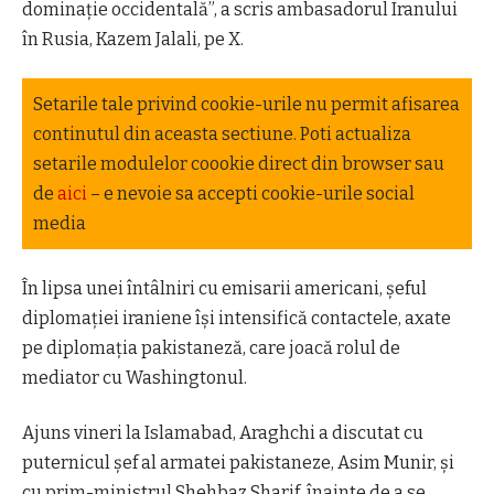
dominație occidentală”, a scris ambasadorul Iranului
în Rusia, Kazem Jalali, pe X.
Setarile tale privind cookie-urile nu permit afisarea
continutul din aceasta sectiune. Poti actualiza
setarile modulelor coookie direct din browser sau
de
aici
– e nevoie sa accepti cookie-urile social
media
În lipsa unei întâlniri cu emisarii americani, șeful
diplomației iraniene își intensifică contactele, axate
pe diplomația pakistaneză, care joacă rolul de
mediator cu Washingtonul.
Ajuns vineri la Islamabad, Araghchi a discutat cu
puternicul șef al armatei pakistaneze, Asim Munir, și
cu prim-ministrul Shehbaz Sharif, înainte de a se