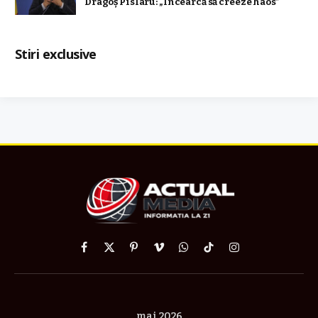
Dragoș Pîslaru: „Încearcă să creeze haos”
Stiri exclusive
Facebook
X
Pinterest
Vimeo
WhatsApp
TikTok
Instagram
(Twitter)
mai 2026