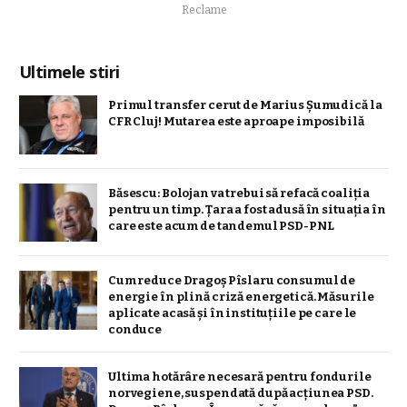
Reclame
Ultimele stiri
Primul transfer cerut de Marius Șumudică la
CFR Cluj! Mutarea este aproape imposibilă
Băsescu: Bolojan va trebui să refacă coaliţia
pentru un timp. Țara a fost adusă în situaţia în
care este acum de tandemul PSD-PNL
Cum reduce Dragoș Pîslaru consumul de
energie în plină criză energetică. Măsurile
aplicate acasă și în instituțiile pe care le
conduce
Ultima hotărâre necesară pentru fondurile
norvegiene, suspendată după acțiunea PSD.