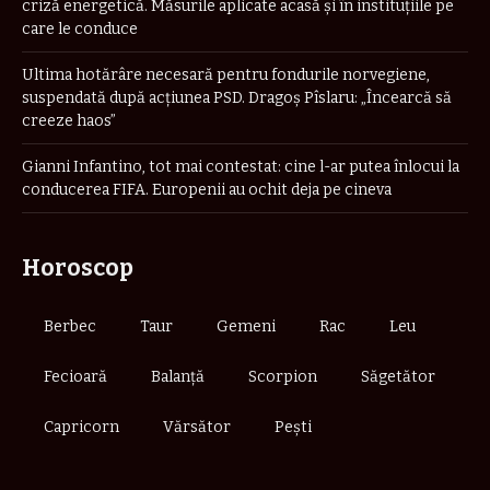
criză energetică. Măsurile aplicate acasă și în instituțiile pe
care le conduce
Ultima hotărâre necesară pentru fondurile norvegiene,
suspendată după acțiunea PSD. Dragoș Pîslaru: „Încearcă să
creeze haos”
Gianni Infantino, tot mai contestat: cine l-ar putea înlocui la
conducerea FIFA. Europenii au ochit deja pe cineva
Horoscop
Berbec
Taur
Gemeni
Rac
Leu
Fecioară
Balanță
Scorpion
Săgetător
Capricorn
Vărsător
Pești