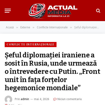
Acasă
Externe
Conflicte Internaționale
Șeful diplomației iraniene a sosit în Rusia, unde urmează o întrevedere cu Putin. „Front unit în fața forțelor hegemonice mondiale”
»
»
»
CONFLICTE INTERNAȚIONALE
Șeful diplomației iraniene a
sosit în Rusia, unde urmează
o întrevedere cu Putin. „Front
unit în fața forțelor
hegemonice mondiale”
Prin
admin
mai 4, 2026
Niciun comentariu