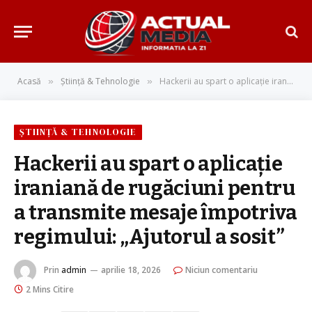
Acasă
Știință & Tehnologie
Hackerii au spart o aplicație iraniană de rugăciuni pentru a transmite mesaje împotriva regimului: „Ajutorul a sosit”
»
»
ȘTIINȚĂ & TEHNOLOGIE
Hackerii au spart o aplicație
iraniană de rugăciuni pentru
a transmite mesaje împotriva
regimului: „Ajutorul a sosit”
Prin
admin
aprilie 18, 2026
Niciun comentariu
2 Mins Citire