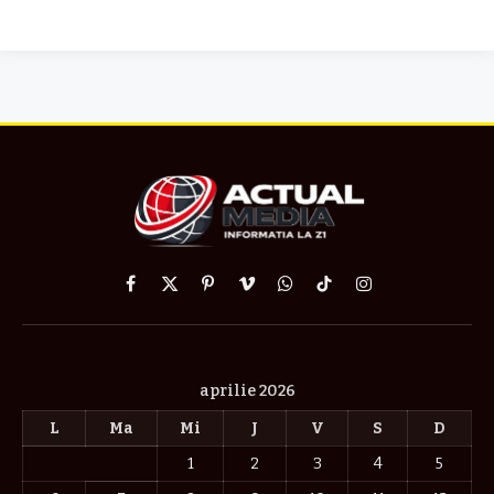
Facebook
X
Pinterest
Vimeo
WhatsApp
TikTok
Instagram
(Twitter)
aprilie 2026
L
Ma
Mi
J
V
S
D
1
2
3
4
5