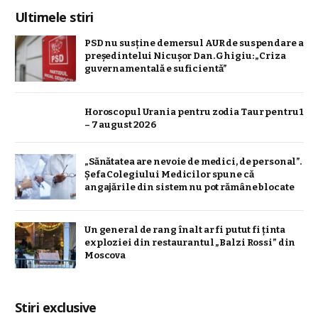
Ultimele stiri
PSD nu susține demersul AUR de suspendare a
președintelui Nicușor Dan. Ghigiu: „Criza
guvernamentală e suficientă”
Horoscopul Urania pentru zodia Taur pentru 1
– 7 august 2026
„Sănătatea are nevoie de medici, de personal”.
Șefa Colegiului Medicilor spune că
angajările din sistem nu pot rămâne blocate
Un general de rang înalt ar fi putut fi ținta
exploziei din restaurantul „Balzi Rossi” din
Moscova
Stiri exclusive