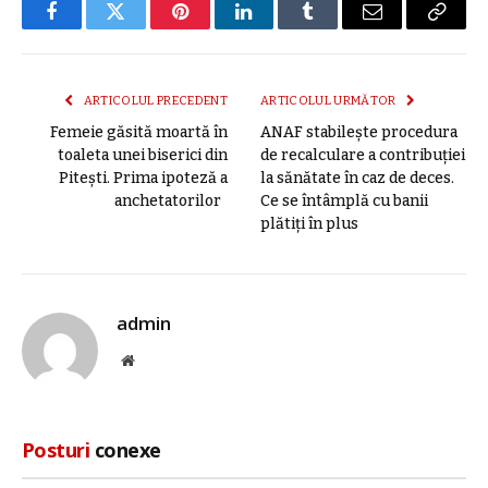
Facebook
Twitter
Pinterest
LinkedIn
Tumblr
E-
Copier
mail
link
ARTICOLUL PRECEDENT
ARTICOLUL URMĂTOR
Femeie găsită moartă în
ANAF stabilește procedura
toaleta unei biserici din
de recalculare a contribuției
Piteşti. Prima ipoteză a
la sănătate în caz de deces.
anchetatorilor
Ce se întâmplă cu banii
plătiți în plus
admin
Site
web
Posturi
conexe