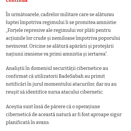
continuă
În următoarele, cadrelor militare care se alăturau
luptei împotriva regimului li se promitea amnistie:
„Forţele represive ale regimului vor plăti pentru
acţiunile lor crude şi nemiloase împotriva poporului
nevinovat. Oricine se alătură apărării şi protejării
naţiunii iraniene va primi amnistia şi iertarea”.
Analiștii în domeniul securității cibernetice au
confirmat că utilizatorii BadeSabah au primit
notificări în jurul momentului atacurilor, dar nu au
reușit să identifice sursa atacului cibernetic.
Aceștia sunt însă de părere că o operațiune
cibernetică de această natură ar fi fost aproape sigur
planificată în avans.