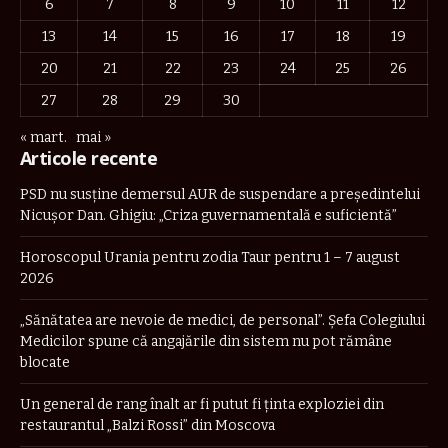
6
7
8
9
10
11
12
13
14
15
16
17
18
19
20
21
22
23
24
25
26
27
28
29
30
« mart.
mai »
Articole recente
PSD nu susține demersul AUR de suspendare a președintelui
Nicușor Dan. Ghigiu: „Criza guvernamentală e suficientă”
Horoscopul Urania pentru zodia Taur pentru 1 – 7 august
2026
„Sănătatea are nevoie de medici, de personal”. Șefa Colegiului
Medicilor spune că angajările din sistem nu pot rămâne
blocate
Un general de rang înalt ar fi putut fi ținta exploziei din
restaurantul „Balzi Rossi” din Moscova