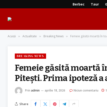
Berbec
Taur
Acasă
Actualitate
Breaking News
Femeie găsită moartă în toa
»
»
»
BREAKING NEWS
Femeie găsită moartă în
Piteşti. Prima ipoteză 
Prin
admin
aprilie 18, 2026
Niciun comentariu
1
Share