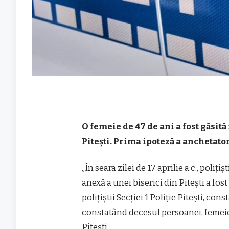
O femeie de 47 de ani a fost găsită
Piteşti. Prima ipoteză a anchetator
„În seara zilei de 17 aprilie a.c., poliţi
anexă a unei biserici din Piteşti a fos
poliţiştii Secţiei 1 Poliţie Piteşti, c
constatând decesul persoanei, femeie de
Piteşti.