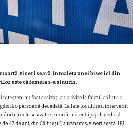
 moartă, vineri seară, în toaleta unei biserici din
ilor este că femeia s-a sinucis.
ştii piteşteni au fost sesizaţi cu privire la faptul că într-o
t găsită o persoană decedată. La faţa locului au intervenit
onstatând că cele sesizate se confirmă, echipajul medical
 47 de ani, din Călineşti”, a transmis, vineri seară, IPJ