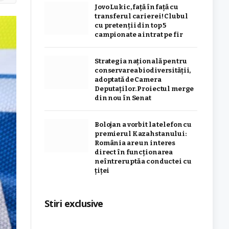
Jovo Lukic, față în față cu
transferul carierei! Clubul
cu pretenții din top 5
campionate a intrat pe fir
Strategia naţională pentru
conservarea biodiversităţii,
adoptată de Camera
Deputaților. Proiectul merge
din nou în Senat
Bolojan a vorbit la telefon cu
premierul Kazahstanului:
România are un interes
direct în funcționarea
neîntreruptă a conductei cu
țiței
Stiri exclusive