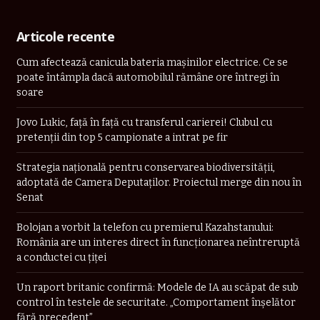
Articole recente
Cum afectează canicula bateria mașinilor electrice. Ce se
poate întâmpla dacă automobilul rămâne ore întregi în
soare
Jovo Lukic, față în față cu transferul carierei! Clubul cu
pretenții din top 5 campionate a intrat pe fir
Strategia naţională pentru conservarea biodiversităţii,
adoptată de Camera Deputaților. Proiectul merge din nou în
Senat
Bolojan a vorbit la telefon cu premierul Kazahstanului:
România are un interes direct în funcționarea neîntreruptă
a conductei cu țiței
Un raport britanic confirmă: Modele de IA au scăpat de sub
control în testele de securitate. „Comportament înşelător
fără precedent”