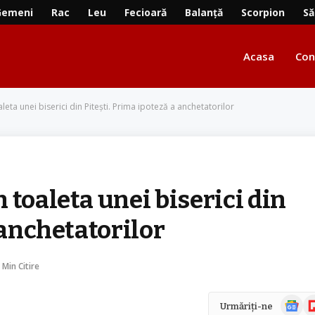
Gemeni
Rac
Leu
Fecioară
Balanță
Scorpion
Să
Acasa
Con
leta unei biserici din Piteşti. Prima ipoteză a anchetatorilor
 toaleta unei biserici din
a anchetatorilor
 Min Citire
Știri
Fl
Urmăriți-ne