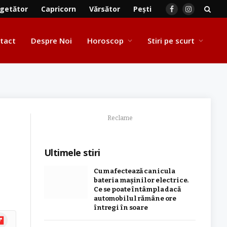
getător
Capricorn
Vărsător
Pești
Facebook
Instagram
tact
Despre Noi
Horoscop
Stiri pe scurt
Reclame
Ultimele stiri
Cum afectează canicula
bateria mașinilor electrice.
Ce se poate întâmpla dacă
automobilul rămâne ore
întregi în soare
ipboard