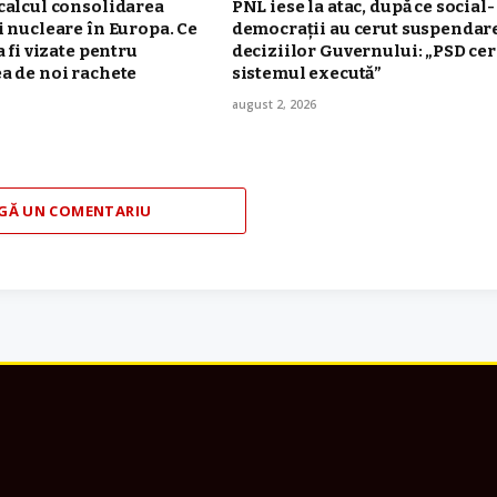
calcul consolidarea
PNL iese la atac, după ce social-
i nucleare în Europa. Ce
democrații au cerut suspendar
a fi vizate pentru
deciziilor Guvernului: „PSD cer
a de noi rachete
sistemul execută”
august 2, 2026
GĂ UN COMENTARIU