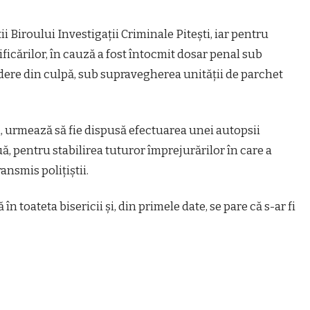
tii Biroului Investigaţii Criminale Piteşti, iar pentru
ficărilor, în cauză a fost întocmit dosar penal sub
cidere din culpă, sub supravegherea unităţii de parchet
, urmează să fie dispusă efectuarea unei autopsii
ă, pentru stabilirea tuturor împrejurărilor în care a
ansmis poliţiştii.
ă în toateta bisericii şi, din primele date, se pare că s-ar fi