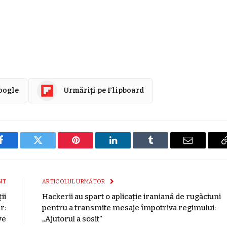
Google
Urmăriți pe Flipboard
Facebook
Twitter
Pinterest
LinkedIn
Tumblr
E-
mail
NT
ARTICOLUL URMĂTOR
ii
Hackerii au spart o aplicație iraniană de rugăciuni
r:
pentru a transmite mesaje împotriva regimului:
ve
„Ajutorul a sosit”