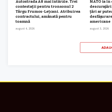
Autostrada A8 mai întârzie. Trei
NATO ia în 
contestații pentru tronsonul 2
descurajări
Târgu Frumos-Leţcani. Atribuirea
țări ar pute
contractului, amânată pentru
desfășurare
toamnă
americane
august 4, 2026
august 3, 2026
ADAU