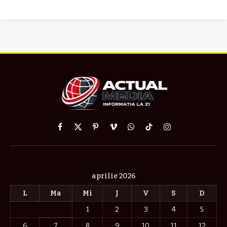
Facebook
X
Pinterest
Vimeo
WhatsApp
TikTok
Instagram
(Twitter)
aprilie 2026
L
Ma
Mi
J
V
S
D
1
2
3
4
5
6
7
8
9
10
11
12