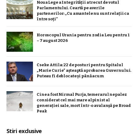
Noua Lege a Integrității a trecut de votul
Parlamentului. Ceartă pe averile
partenerilor: „Cu amantele nu sunt relații ca
între soți”
Horoscopul Urania pentru zodia Leu pentru 1
– 7 august 2026
Cseke Attila: 22 de posturi pentru Spitalul
„Marie Curie” așteaptă aprobarea Guvernului.
Puteau fi deblocate și până acum
Cine a fost Nirmal Purja, temerarul nepalez
considerat cel mai mare alpinist al
generației sale, mort într-o avalanșă pe Broad
Peak
Stiri exclusive