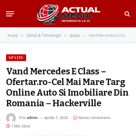
Acasă
Știință & Tehnologie
Spațiu
Vand Mercedes E Class – Ofertar.ro-Cel Mai Mare Targ Online Auto Si Imobiliare Din Romania – Hackerville
»
»
»
SPAȚIU
Vand Mercedes E Class –
Ofertar.ro-Cel Mai Mare Targ
Online Auto Si Imobiliare Din
Romania – Hackerville
Prin
admin
aprilie 7, 2026
Niciun comentariu
1 Min Citire