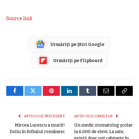
Source link
Urmăriți pe Știri Google
Urmăriți pe Flipboard
Facebook
Twitter
Pinterest
LinkedIn
Tumblr
E-
Copier
mail
link
ARTICOLUL PRECEDENT
ARTICOLUL URMĂTOR
Mircea Lucescu a murit!
Un medic stomatolog școlar
Doliu în fotbalul românesc
la 6.000 de elevi. La sate,
există doar opt cabinete în