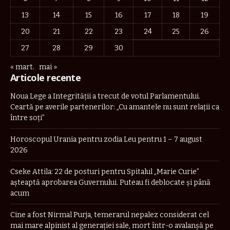
13
14
15
16
17
18
19
20
21
22
23
24
25
26
27
28
29
30
« mart.
mai »
Articole recente
Noua Lege a Integrității a trecut de votul Parlamentului.
Ceartă pe averile partenerilor: „Cu amantele nu sunt relații ca
între soți”
Horoscopul Urania pentru zodia Leu pentru 1 – 7 august
2026
Cseke Attila: 22 de posturi pentru Spitalul „Marie Curie”
așteaptă aprobarea Guvernului. Puteau fi deblocate și până
acum
Cine a fost Nirmal Purja, temerarul nepalez considerat cel
mai mare alpinist al generației sale, mort într-o avalanșă pe