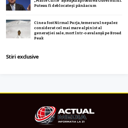
„Marie Curie” așteaptă aprobarea Guvernului.
Puteau fi deblocate și până acum
Cine a fost Nirmal Purja, temerarul nepalez
considerat cel mai mare alpinist al
generației sale, mort într-o avalanșă pe Broad
Peak
Stiri exclusive