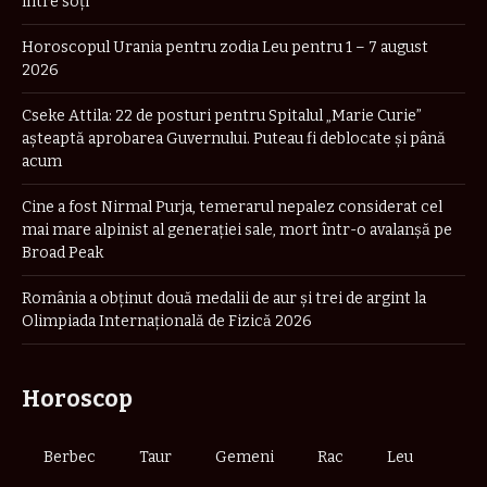
între soți”
Horoscopul Urania pentru zodia Leu pentru 1 – 7 august
2026
Cseke Attila: 22 de posturi pentru Spitalul „Marie Curie”
așteaptă aprobarea Guvernului. Puteau fi deblocate și până
acum
Cine a fost Nirmal Purja, temerarul nepalez considerat cel
mai mare alpinist al generației sale, mort într-o avalanșă pe
Broad Peak
România a obţinut două medalii de aur şi trei de argint la
Olimpiada Internaţională de Fizică 2026
Horoscop
Berbec
Taur
Gemeni
Rac
Leu