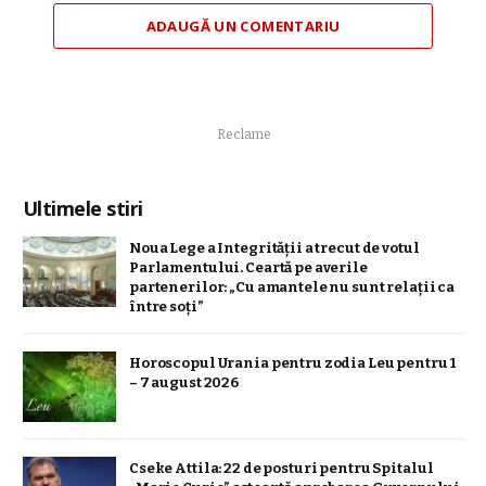
ADAUGĂ UN COMENTARIU
Reclame
Ultimele stiri
Noua Lege a Integrității a trecut de votul
Parlamentului. Ceartă pe averile
partenerilor: „Cu amantele nu sunt relații ca
între soți”
Horoscopul Urania pentru zodia Leu pentru 1
– 7 august 2026
Cseke Attila: 22 de posturi pentru Spitalul