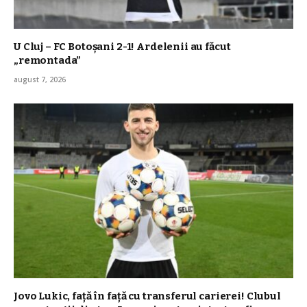
U Cluj – FC Botoșani 2-1! Ardelenii au făcut
„remontada”
august 7, 2026
Jovo Lukic, față în față cu transferul carierei! Clubul