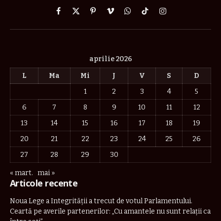
Facebook
X
Pinterest
Vimeo
WhatsApp
TikTok
Instagram
(Twitter)
aprilie 2026
L
Ma
Mi
J
V
S
D
1
2
3
4
5
6
7
8
9
10
11
12
13
14
15
16
17
18
19
20
21
22
23
24
25
26
27
28
29
30
« mart.
mai »
Articole recente
Noua Lege a Integrității a trecut de votul Parlamentului.
Ceartă pe averile partenerilor: „Cu amantele nu sunt relații ca