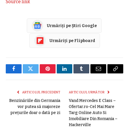
Source link
Urmăriți pe Știri Google
Urmăriți pe Flipboard
Facebook
Twitter
Pinterest
LinkedIn
Tumblr
E-
Copier
mail
link
ARTICOLUL PRECEDENT
ARTICOLUL URMĂTOR
Benzinăriile din Germania
Vand Mercedes E Class –
vor putea să majoreze
Ofertar.ro-Cel Mai Mare
preţurile doar o dată pe zi
Targ Online Auto Si
Imobiliare Din Romania –
Hackerville