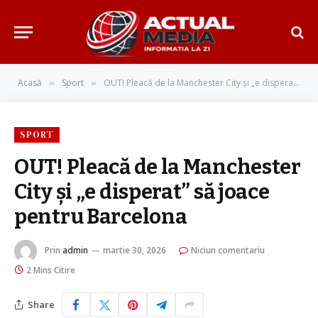
Acasă
Sport
OUT! Pleacă de la Manchester City și „e disperat” să joace pentru Barcelona
»
»
SPORT
OUT! Pleacă de la Manchester
City și „e disperat” să joace
pentru Barcelona
Prin
admin
martie 30, 2026
Niciun comentariu
2 Mins Citire
Share