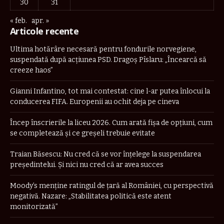
30
31
« feb.
apr. »
Articole recente
Ultima hotărâre necesară pentru fondurile norvegiene,
suspendată după acțiunea PSD. Dragoș Pîslaru: „Încearcă să
creeze haos”
Gianni Infantino, tot mai contestat: cine l-ar putea înlocui la
conducerea FIFA. Europenii au ochit deja pe cineva
Încep înscrierile la liceu 2026. Cum arată fișa de opțiuni, cum
se completează și ce greșeli trebuie evitate
Traian Băsescu: Nu cred că se vor înţelege la suspendarea
preşedintelui. Şi nici nu cred că ar avea succes
Moody’s menține ratingul de țară al României, cu perspectivă
negativă. Nazare: „Stabilitatea politică este atent
monitorizată”