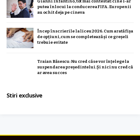
Gianni Infantino, tot mai contestat: cine l-ar
putea înlocui la conducerea FIFA. Europenii
au ochit deja pe cineva
Încep înscrierile la liceu 2026. Cum arată fișa
de opțiuni, cum se completează și ce greșeli
trebuie evitate
Traian Băsescu: Nu cred că se vor înţelege la
suspendarea preşedintelui. Şi nici nu cred că
ar avea succes
Stiri exclusive