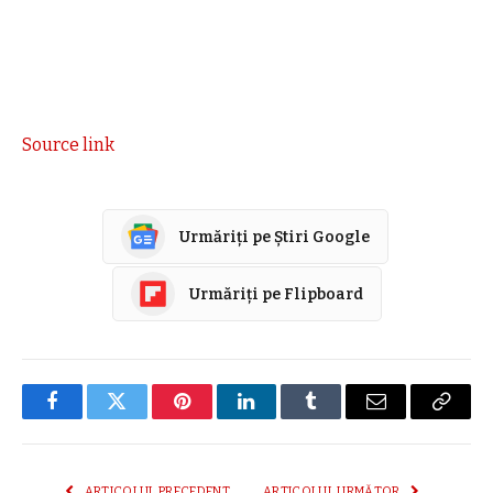
Source link
Urmăriți pe Știri Google
Urmăriți pe Flipboard
Facebook
Twitter
Pinterest
LinkedIn
Tumblr
E-
Copier
mail
link
ARTICOLUL PRECEDENT
ARTICOLUL URMĂTOR