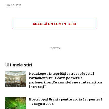
iulie 10, 2026
ADAUGĂ UN COMENTARIU
Reclame
Ultimele stiri
Noua Lege a Integrității a trecut de votul
Parlamentului. Ceartă pe averile
partenerilor: „Cu amantele nu sunt relații ca
între soți”
Horoscopul Urania pentru zodia Leu pentru 1
– 7 august 2026