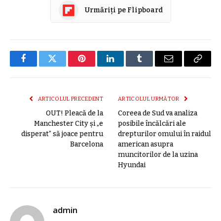
Urmăriți pe Flipboard
Facebook
Twitter
Pinterest
LinkedIn
Tumblr
E-
Copier
mail
link
ARTICOLUL PRECEDENT
ARTICOLUL URMĂTOR
OUT! Pleacă de la
Coreea de Sud va analiza
Manchester City și „e
posibile încălcări ale
disperat” să joace pentru
drepturilor omului în raidul
Barcelona
american asupra
muncitorilor de la uzina
Hyundai
admin