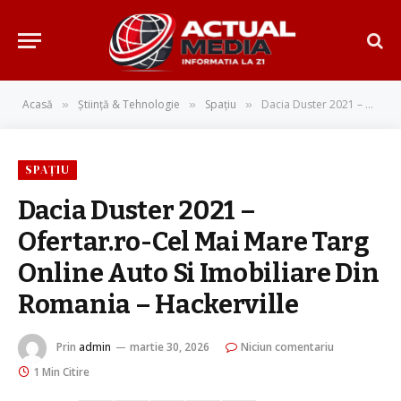
Acasă
Știință & Tehnologie
Spațiu
Dacia Duster 2021 – Ofertar.ro-Cel Mai Mare Targ Online Auto Si Imobiliare Din Romania – Hackerville
»
»
»
SPAȚIU
Dacia Duster 2021 –
Ofertar.ro-Cel Mai Mare Targ
Online Auto Si Imobiliare Din
Romania – Hackerville
Prin
admin
martie 30, 2026
Niciun comentariu
1 Min Citire