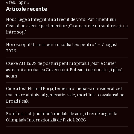
« feb.
apr. »
Articole recente
Noua Lege a Integrității a trecut de votul Parlamentului.
Ceartă pe averile partenerilor: „Cu amantele nu sunt relații ca
între soți”
Horoscopul Urania pentru zodia Leu pentru 1 – 7 august
2026
Cseke Attila: 22 de posturi pentru Spitalul „Marie Curie”
așteaptă aprobarea Guvernului. Puteau fi deblocate și până
acum
Cine a fost Nirmal Purja, temerarul nepalez considerat cel
mai mare alpinist al generației sale, mort într-o avalanșă pe
Broad Peak
România a obţinut două medalii de aur şi trei de argint la
Olimpiada Internaţională de Fizică 2026