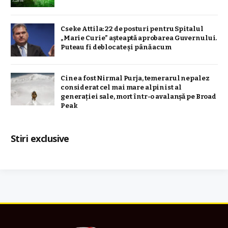
Cseke Attila: 22 de posturi pentru Spitalul
„Marie Curie” așteaptă aprobarea Guvernului.
Puteau fi deblocate și până acum
Cine a fost Nirmal Purja, temerarul nepalez
considerat cel mai mare alpinist al
generației sale, mort într-o avalanșă pe Broad
Peak
Stiri exclusive