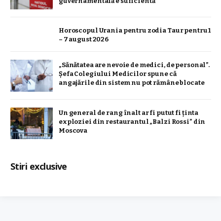
guvernamentală e suficientă”
Horoscopul Urania pentru zodia Taur pentru 1
– 7 august 2026
„Sănătatea are nevoie de medici, de personal”.
Șefa Colegiului Medicilor spune că
angajările din sistem nu pot rămâne blocate
Un general de rang înalt ar fi putut fi ținta
exploziei din restaurantul „Balzi Rossi” din
Moscova
Stiri exclusive