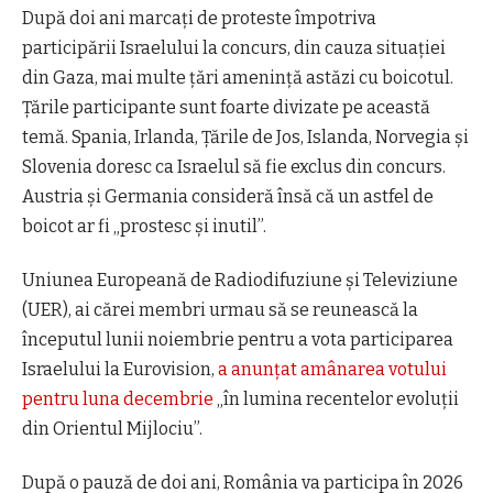
După doi ani marcaţi de proteste împotriva
participării Israelului la concurs, din cauza situaţiei
din Gaza, mai multe ţări ameninţă astăzi cu boicotul.
Ţările participante sunt foarte divizate pe această
temă. Spania, Irlanda, Ţările de Jos, Islanda, Norvegia şi
Slovenia doresc ca Israelul să fie exclus din concurs.
Austria şi Germania consideră însă că un astfel de
boicot ar fi „prostesc şi inutil”.
Uniunea Europeană de Radiodifuziune şi Televiziune
(UER), ai cărei membri urmau să se reunească la
începutul lunii noiembrie pentru a vota participarea
Israelului la Eurovision,
a anunţat amânarea votului
pentru luna decembrie
„în lumina recentelor evoluţii
din Orientul Mijlociu”.
După o pauză de doi ani, România va participa în 2026