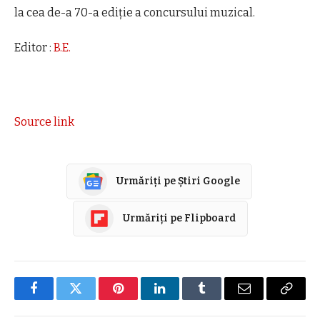
la cea de-a 70-a ediție a concursului muzical.
Editor :
B.E.
Source link
Urmăriți pe Știri Google
Urmăriți pe Flipboard
Facebook
Twitter
Pinterest
LinkedIn
Tumblr
E-
Copier