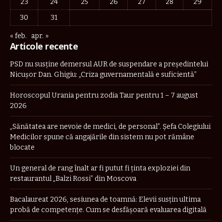
23
24
25
26
27
28
29
30
31
« feb.
apr. »
Articole recente
PSD nu susține demersul AUR de suspendare a președintelui
Nicușor Dan. Ghigiu: „Criza guvernamentală e suficientă”
Horoscopul Urania pentru zodia Taur pentru 1 – 7 august
2026
„Sănătatea are nevoie de medici, de personal”. Șefa Colegiului
Medicilor spune că angajările din sistem nu pot rămâne
blocate
Un general de rang înalt ar fi putut fi ținta exploziei din
restaurantul „Balzi Rossi” din Moscova
Bacalaureat 2026, sesiunea de toamnă: Elevii susțin ultima
probă de competențe. Cum se desfășoară evaluarea digitală