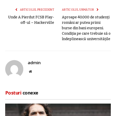
mail
link
ARTICOLUL PRECEDENT
ARTICOLUL URMĂTOR
Unde A Pierdut FCSB Play-
Aproape 40.000 de studenţi
off-ul – Hackerville
români ar putea primi
burse din bani europeni.
Condiția pe care trebuie să o
îndeplinească universitățile
admin
Site
web
Posturi
conexe