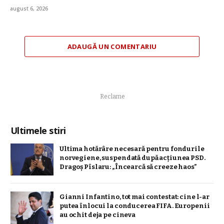
august 6, 2026
ADAUGĂ UN COMENTARIU
Reclame
Ultimele stiri
Ultima hotărâre necesară pentru fondurile
norvegiene, suspendată după acțiunea PSD.
Dragoș Pîslaru: „Încearcă să creeze haos”
Gianni Infantino, tot mai contestat: cine l-ar
putea înlocui la conducerea FIFA. Europenii
au ochit deja pe cineva