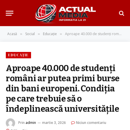
Acasă
Social
Educație
Aproape 40.000 de studenţi români ar putea primi burse din bani europeni. Condiția pe care trebuie să o îndeplinească universitățile
»
»
»
EDUCAȚIE
Aproape 40.000 de studenţi
români ar putea primi burse
din bani europeni. Condiția
pe care trebuie să o
îndeplinească universitățile
Prin
admin
martie 3, 2026
Niciun comentariu