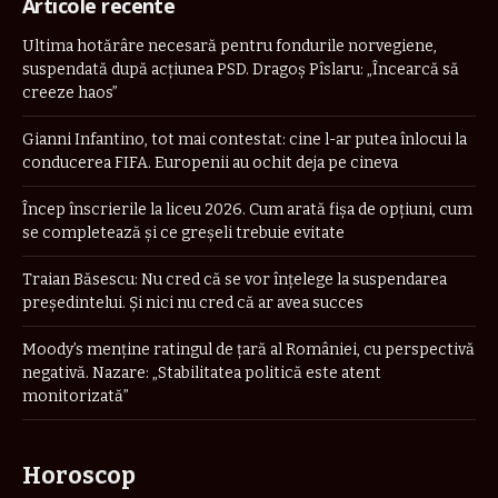
Articole recente
Ultima hotărâre necesară pentru fondurile norvegiene,
suspendată după acțiunea PSD. Dragoș Pîslaru: „Încearcă să
creeze haos”
Gianni Infantino, tot mai contestat: cine l-ar putea înlocui la
conducerea FIFA. Europenii au ochit deja pe cineva
Încep înscrierile la liceu 2026. Cum arată fișa de opțiuni, cum
se completează și ce greșeli trebuie evitate
Traian Băsescu: Nu cred că se vor înţelege la suspendarea
preşedintelui. Şi nici nu cred că ar avea succes
Moody’s menține ratingul de țară al României, cu perspectivă
negativă. Nazare: „Stabilitatea politică este atent
monitorizată”
Horoscop