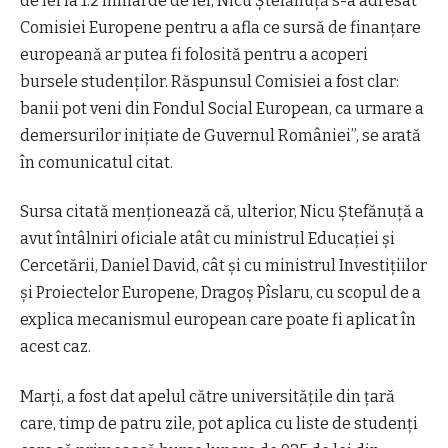
de lei la 1.2 miliarde de lei, Nicu Ştefănuţă s-a adresat
Comisiei Europene pentru a afla ce sursă de finanţare
europeană ar putea fi folosită pentru a acoperi
bursele studenţilor. Răspunsul Comisiei a fost clar:
banii pot veni din Fondul Social European, ca urmare a
demersurilor iniţiate de Guvernul României”, se arată
în comunicatul citat.
Sursa citată menţionează că, ulterior, Nicu Ştefănuţă a
avut întâlniri oficiale atât cu ministrul Educaţiei şi
Cercetării, Daniel David, cât şi cu ministrul Investiţiilor
şi Proiectelor Europene, Dragoş Pîslaru, cu scopul de a
explica mecanismul european care poate fi aplicat în
acest caz.
Marţi, a fost dat apelul către universităţile din ţară
care, timp de patru zile, pot aplica cu liste de studenţi