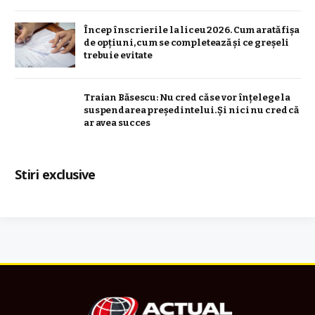
Încep înscrierile la liceu 2026. Cum arată fișa
de opțiuni, cum se completează și ce greșeli
trebuie evitate
Traian Băsescu: Nu cred că se vor înţelege la
suspendarea preşedintelui. Şi nici nu cred că
ar avea succes
Stiri exclusive