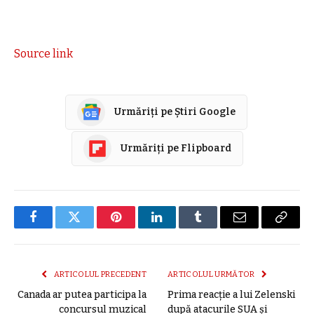
Source link
Urmăriți pe Știri Google
Urmăriți pe Flipboard
Facebook
Twitter
Pinterest
LinkedIn
Tumblr
E-
Copier
mail
link
ARTICOLUL PRECEDENT
ARTICOLUL URMĂTOR
Canada ar putea participa la
Prima reacție a lui Zelenski
concursul muzical
după atacurile SUA și