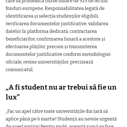
care să primească burse lunare de 925 de lei din
fonduri europene. Responsabilitatea legată de
identificarea şi selecţia studenţilor eligibili,
verificarea documentelor justificative, validarea
datelor în platforma dedicată, contractarea
beneficiarilor, confirmarea lunară a acestora şi
efectuarea plăţilor, precum şi transmiterea
documentelor justificative conform metodologiei
oficiale, revine universităţilor, precizează
comunicatul.
„A fi student nu ar trebui să fie un
lux”
„Fac un apel către toate universităţile din ţară să
aplice până pe 6 martie! Studenţii au nevoie urgentă
de acest sprijin! Pentru mulţi, această sumă va face