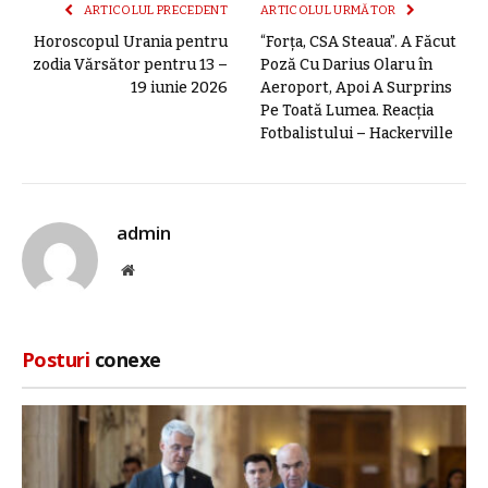
ARTICOLUL PRECEDENT
ARTICOLUL URMĂTOR
Horoscopul Urania pentru
“Forța, CSA Steaua”. A Făcut
zodia Vărsător pentru 13 –
Poză Cu Darius Olaru în
19 iunie 2026
Aeroport, Apoi A Surprins
Pe Toată Lumea. Reacția
Fotbalistului – Hackerville
admin
Site
web
Posturi
conexe