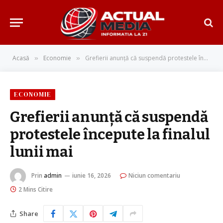
Acasă
Economie
Grefierii anunță că suspendă protestele începute la finalul lunii mai
»
»
ECONOMIE
Grefierii anunță că suspendă
protestele începute la finalul
lunii mai
Prin
admin
iunie 16, 2026
Niciun comentariu
2 Mins Citire
Share