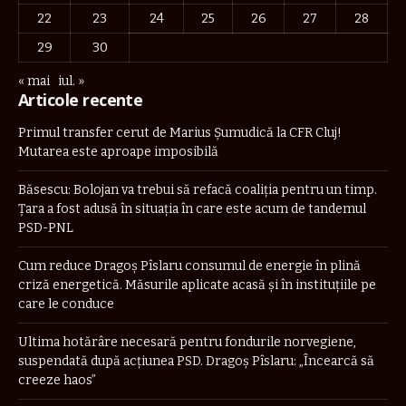
22
23
24
25
26
27
28
29
30
« mai
iul. »
Articole recente
Primul transfer cerut de Marius Șumudică la CFR Cluj!
Mutarea este aproape imposibilă
Băsescu: Bolojan va trebui să refacă coaliţia pentru un timp.
Țara a fost adusă în situaţia în care este acum de tandemul
PSD-PNL
Cum reduce Dragoș Pîslaru consumul de energie în plină
criză energetică. Măsurile aplicate acasă și în instituțiile pe
care le conduce
Ultima hotărâre necesară pentru fondurile norvegiene,
suspendată după acțiunea PSD. Dragoș Pîslaru: „Încearcă să
creeze haos”