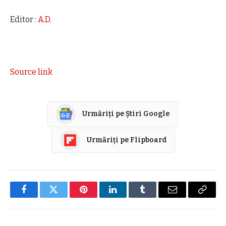
Editor :
A.D.
Source link
Urmăriți pe Știri Google
Urmăriți pe Flipboard
Facebook
Twitter
Pinterest
LinkedIn
Tumblr
E-
Copier
mail
link