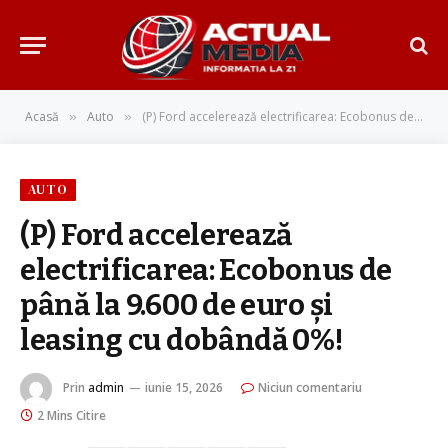
Acasă
Auto
(P) Ford accelerează electrificarea: Ecobonus de până la 9.600 de euro și leasing cu dobândă 0%!
»
»
AUTO
(P) Ford accelerează
electrificarea: Ecobonus de
până la 9.600 de euro și
leasing cu dobândă 0%!
Prin
admin
iunie 15, 2026
Niciun comentariu
2 Mins Citire