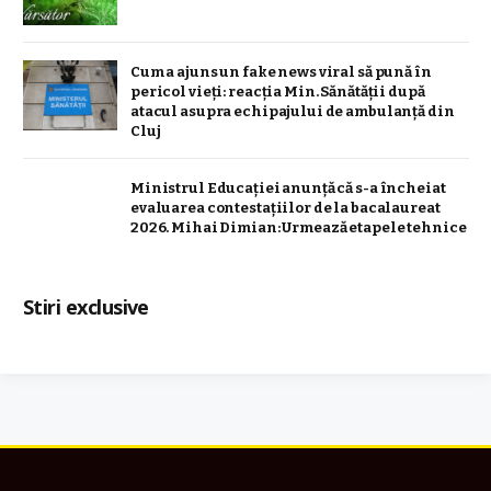
Cum a ajuns un fake news viral să pună în
pericol vieți: reacția Min. Sănătății după
atacul asupra echipajului de ambulanță din
Cluj
Ministrul Educației anunță că s-a încheiat
evaluarea contestațiilor de la bacalaureat
2026. Mihai Dimian: Urmează etapele tehnice
Stiri exclusive