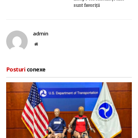
sunt favoriții
admin
Site
web
Posturi
conexe