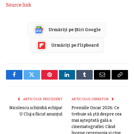
Source link
Urmăriți pe Știri Google
Urmăriți pe Flipboard
Facebook
Twitter
Pinterest
LinkedIn
Tumblr
E-
Copier
mail
link
ARTICOLUL PRECEDENT
ARTICOLUL URMĂTOR
Nicolescu schimbă echipa!
Premiile Oscar 2026: Ce
U Cluj a făcut anunțul
trebuie să știi despre cea
mai așteptată gală a
cinematografiei. Când
începe ceremonia și cine