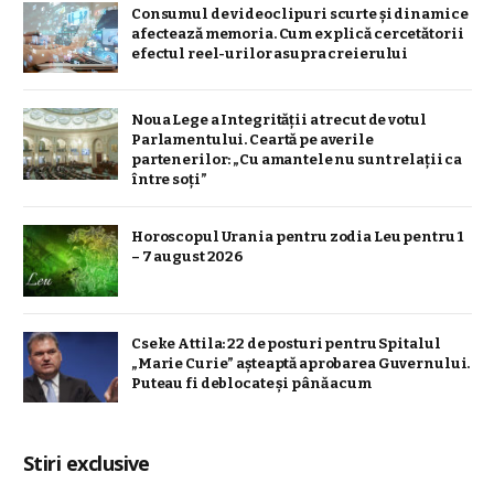
Consumul de videoclipuri scurte și dinamice
afectează memoria. Cum explică cercetătorii
efectul reel-urilor asupra creierului
Noua Lege a Integrității a trecut de votul
Parlamentului. Ceartă pe averile
partenerilor: „Cu amantele nu sunt relații ca
între soți”
Horoscopul Urania pentru zodia Leu pentru 1
– 7 august 2026
Cseke Attila: 22 de posturi pentru Spitalul
„Marie Curie” așteaptă aprobarea Guvernului.
Puteau fi deblocate și până acum
Stiri exclusive