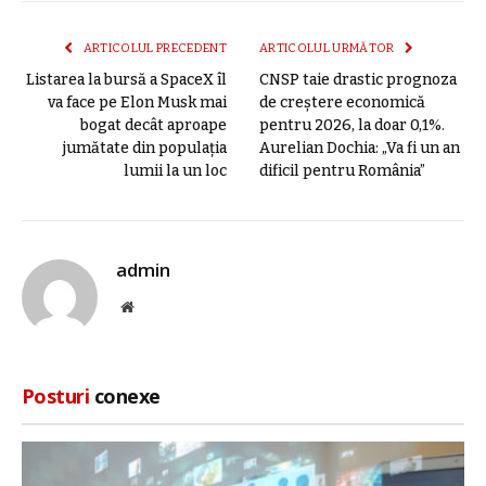
mail
link
ARTICOLUL PRECEDENT
ARTICOLUL URMĂTOR
Listarea la bursă a SpaceX îl
CNSP taie drastic prognoza
va face pe Elon Musk mai
de creștere economică
bogat decât aproape
pentru 2026, la doar 0,1%.
jumătate din populaţia
Aurelian Dochia: „Va fi un an
lumii la un loc
dificil pentru România”
admin
Site
web
Posturi
conexe