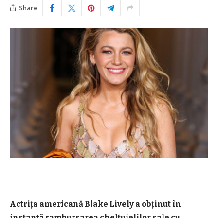
Share
Actriţa americană Blake Lively a obţinut în
instanţă rambursarea cheltuielilor sale cu