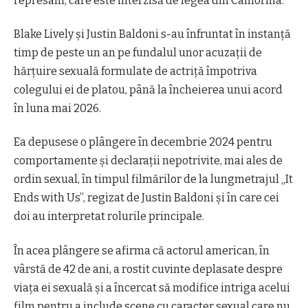
represalii, care este interzisă de legea din California.
Blake Lively şi Justin Baldoni s-au înfruntat în instanţă
timp de peste un an pe fundalul unor acuzaţii de
hărţuire sexuală formulate de actriţă împotriva
colegului ei de platou, până la încheierea unui acord
în luna mai 2026.
Ea depusese o plângere în decembrie 2024 pentru
comportamente şi declaraţii nepotrivite, mai ales de
ordin sexual, în timpul filmărilor de la lungmetrajul „It
Ends with Us”, regizat de Justin Baldoni şi în care cei
doi au interpretat rolurile principale.
În acea plângere se afirma că actorul american, în
vârstă de 42 de ani, a rostit cuvinte deplasate despre
viaţa ei sexuală şi a încercat să modifice intriga acelui
film pentru a include scene cu caracter sexual care nu