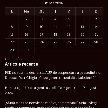
iunie 2026
L
Ma
Mi
J
V
S
D
1
2
3
4
5
6
7
8
9
10
11
12
13
14
15
16
17
18
19
20
21
22
23
24
25
26
27
28
29
30
« mai
iul. »
Articole recente
PSD nu susține demersul AUR de suspendare a președintelui
Nicușor Dan. Ghigiu: „Criza guvernamentală e suficientă”
Horoscopul Urania pentru zodia Taur pentru 1 – 7 august
2026
„Sănătatea are nevoie de medici, de personal”. Șefa Colegiului