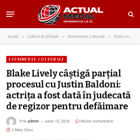
Acasă
Cultură & Lifestyle
Evenimente Culturale
Blake Lively câștigă parțial procesul cu Justin Baldoni: actrița a fost dată în judecată de regizor pentru defăimare
»
»
»
EVENIMENTE CULTURALE
Blake Lively câștigă parțial
procesul cu Justin Baldoni:
actrița a fost dată în judecată
de regizor pentru defăimare
Prin
admin
iunie 13, 2026
Niciun comentariu
2 Mins Citire