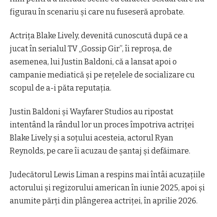
figurau în scenariu şi care nu fuseseră aprobate.
Actriţa Blake Lively, devenită cunoscută după ce a
jucat în serialul TV „Gossip Gir”, îi reproşa, de
asemenea, lui Justin Baldoni, că a lansat apoi o
campanie mediatică şi pe reţelele de socializare cu
scopul de a-i păta reputaţia.
Justin Baldoni şi Wayfarer Studios au ripostat
intentând la rândul lor un proces împotriva actriţei
Blake Lively şi a soţului acesteia, actorul Ryan
Reynolds, pe care îi acuzau de şantaj şi defăimare.
Judecătorul Lewis Liman a respins mai întâi acuzaţiile
actorului şi regizorului american în iunie 2025, apoi şi
anumite părţi din plângerea actriţei, în aprilie 2026.