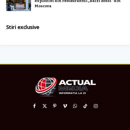
exploziei din restaurantul „Balzi Rossi” din
Moscova
Stiri exclusive
Facebook
X
Pinterest
Vimeo
WhatsApp
TikTok
Instagram
(Twitter)