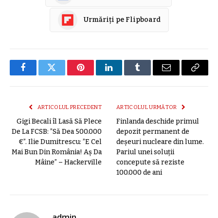
Urmăriți pe Flipboard
Facebook
Twitter
Pinterest
LinkedIn
Tumblr
E-
Copier
mail
link
ARTICOLUL PRECEDENT
ARTICOLUL URMĂTOR
Gigi Becali îl Lasă Să Plece
Finlanda deschide primul
De La FCSB: ”Să Dea 500.000
depozit permanent de
€”. Ilie Dumitrescu: ”E Cel
deșeuri nucleare din lume.
Mai Bun Din România! Aș Da
Pariul unei soluții
Mâine” – Hackerville
concepute să reziste
100.000 de ani
admin