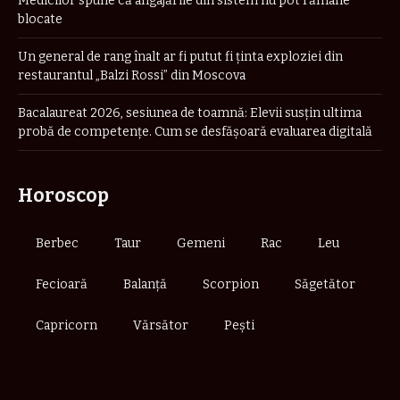
Medicilor spune că angajările din sistem nu pot rămâne
blocate
Un general de rang înalt ar fi putut fi ținta exploziei din
restaurantul „Balzi Rossi” din Moscova
Bacalaureat 2026, sesiunea de toamnă: Elevii susțin ultima
probă de competențe. Cum se desfășoară evaluarea digitală
Horoscop
Berbec
Taur
Gemeni
Rac
Leu
Fecioară
Balanță
Scorpion
Săgetător
Capricorn
Vărsător
Pești