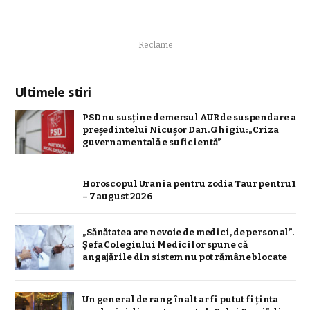
Reclame
Ultimele stiri
PSD nu susține demersul AUR de suspendare a
președintelui Nicușor Dan. Ghigiu: „Criza
guvernamentală e suficientă”
Horoscopul Urania pentru zodia Taur pentru 1
– 7 august 2026
„Sănătatea are nevoie de medici, de personal”.
Șefa Colegiului Medicilor spune că
angajările din sistem nu pot rămâne blocate
Un general de rang înalt ar fi putut fi ținta