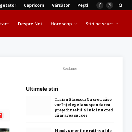
getător
Capricorn
Vărsător
Pești
Facebook
Instagram
tact
Despre Noi
Horoscop
Stiri pe scurt
Reclame
Ultimele stiri
Traian Băsescu: Nu cred că se
vor înţelege la suspendarea
preşedintelui. Şi nici nu cred
ipboard
că ar avea succes
Moody’s menține ratingul de