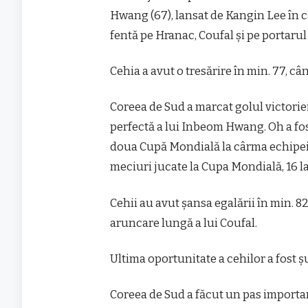
Hwang (67), lansat de Kangin Lee în c
fentă pe Hranac, Coufal şi pe portarul
Cehia a avut o tresărire în min. 77, c
Coreea de Sud a marcat golul victoriei
perfectă a lui Inbeom Hwang. Oh a fost
doua Cupă Mondială la cârma echipei,
meciuri jucate la Cupa Mondială, 16 la 
Cehii au avut şansa egalării în min. 82
aruncare lungă a lui Coufal.
Ultima oportunitate a cehilor a fost şu
Coreea de Sud a făcut un pas importan