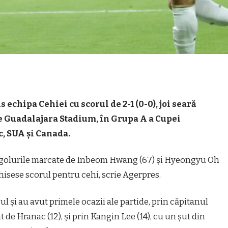
 echipa Cehiei cu scorul de 2-1 (0-0), joi seară
e Guadalajara Stadium, în Grupa A a Cupei
c, SUA şi Canada.
in golurile marcate de Inbeom Hwang (67) şi Hyeongyu Oh
chisese scorul pentru cehi, scrie Agerpres.
l şi au avut primele ocazii ale partide, prin căpitanul
at de Hranac (12), şi prin Kangin Lee (14), cu un şut din