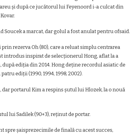
areu şi după ce jucătorul lui Feyenoord i-a culcat din
 Kovar.
ând Soucek a marcat, dar golul a fost anulat pentru ofsaid.
 prin rezerva Oh (80), care a reluat simplu centrarea
 introdus inspirat de selecţionerul Hong, aflat la a
 după ediţia din 2014. Hong deţine recordul asiatic de
patru ediţii (1990, 1994, 1998, 2002).
, dar portarul Kim a respins şutul lui Hlozek, la o nouă
tul lui Sadilek (90+3), reţinut de portar.
t spre şaisprezecimile de finală cu acest succes,