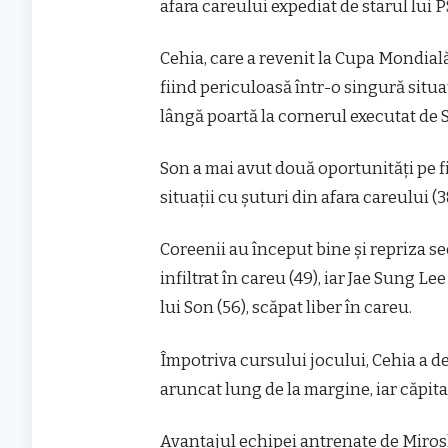
afara careului expediat de starul lui 
Cehia, care a revenit la Cupa Mondială
fiind periculoasă într-o singură situaţ
lângă poartă la cornerul executat de 
Son a mai avut două oportunităţi pe fi
situaţii cu şuturi din afara careului (38
Coreenii au început bine şi repriza s
infiltrat în careu (49), iar Jae Sung Lee
lui Son (56), scăpat liber în careu.
Împotriva cursului jocului, Cehia a de
aruncat lung de la margine, iar căpita
Avantajul echipei antrenate de Miros