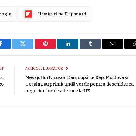
Google
Urmăriți pe Flipboard
Facebook
Twitter
Pinterest
LinkedIn
Tumblr
E-
mail
NT
ARTICOLUL URMĂTOR
ă.
Mesajul lui Nicușor Dan, după ce Rep. Moldova și
26
Ucraina au primit undă verde pentru deschiderea
negocierilor de aderare la UE