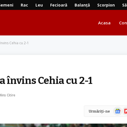
Gemeni
Rac
Leu
Fecioară
Balanță
Scorpion
Să
Acasa
Con
nvins Cehia cu 2-1
a învins Cehia cu 2-1
Mins Citire
Știri
Fl
Urmăriți-ne
Google