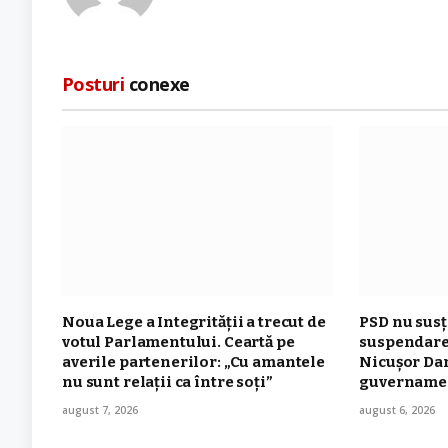
Posturi
conexe
Noua Lege a Integrității a trecut de
PSD nu sus
votul Parlamentului. Ceartă pe
suspendare
averile partenerilor: „Cu amantele
Nicușor Dan
nu sunt relații ca între soți”
guvernament
august 7, 2026
august 6, 2026