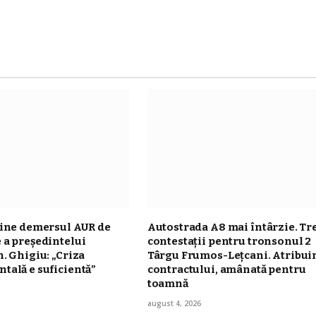
ține demersul AUR de
Autostrada A8 mai întârzie. Tr
 a președintelui
contestații pentru tronsonul 2
. Ghigiu: „Criza
Târgu Frumos-Leţcani. Atribui
ală e suficientă”
contractului, amânată pentru
toamnă
august 4, 2026