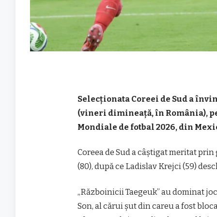
Selecţionata Coreei de Sud a învins
(vineri dimineaţă, în România), p
Mondiale de fotbal 2026, din Mexi
Coreea de Sud a câştigat meritat pr
(80), după ce Ladislav Krejci (59) des
„Războinicii Taegeuk” au dominat jocu
Son, al cărui şut din careu a fost bloc