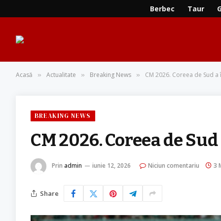
Berbec
Taur
Acasă
Actualitate
Breaking News
CM 2026. Coreea de Sud a î
»
»
»
BREAKING NEWS
CM 2026. Coreea de Sud 
Prin
admin
iunie 12, 2026
Niciun comentariu
3 
Share