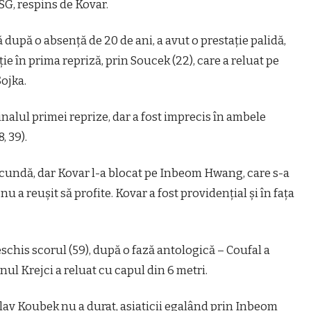
PSG, respins de Kovar.
 după o absenţă de 20 de ani, a avut o prestaţie palidă,
ie în prima repriză, prin Soucek (22), care a reluat pe
Sojka.
nalul primei reprize, dar a fost imprecis în ambele
, 39).
ecundă, dar Kovar l-a blocat pe Inbeom Hwang, care s-a
 nu a reuşit să profite. Kovar a fost providenţial şi în faţa
schis scorul (59), după o fază antologică – Coufal a
nul Krejci a reluat cu capul din 6 metri.
lav Koubek nu a durat, asiaticii egalând prin Inbeom