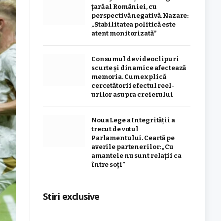
țară al României, cu
perspectivă negativă. Nazare:
„Stabilitatea politică este
atent monitorizată”
Consumul de videoclipuri
scurte și dinamice afectează
memoria. Cum explică
cercetătorii efectul reel-
urilor asupra creierului
Noua Lege a Integrității a
trecut de votul
Parlamentului. Ceartă pe
averile partenerilor: „Cu
amantele nu sunt relații ca
între soți”
Stiri exclusive