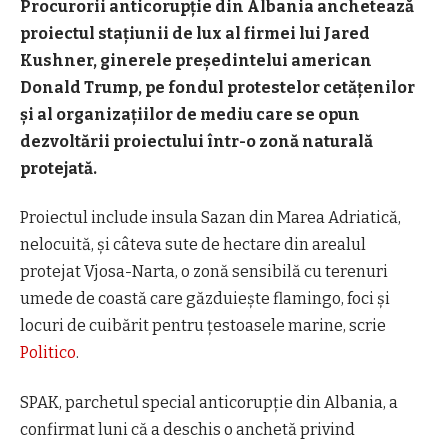
Procurorii anticorupţie din Albania anchetează
proiectul staţiunii de lux al firmei lui Jared
Kushner, ginerele preşedintelui american
Donald Trump, pe fondul protestelor cetăţenilor
şi al organizaţiilor de mediu care se opun
dezvoltării proiectului într-o zonă naturală
protejată.
Proiectul include insula Sazan din Marea Adriatică,
nelocuită, şi câteva sute de hectare din arealul
protejat Vjosa-Narta, o zonă sensibilă cu terenuri
umede de coastă care găzduieşte flamingo, foci şi
locuri de cuibărit pentru ţestoasele marine, scrie
Politico
.
SPAK, parchetul special anticorupţie din Albania, a
confirmat luni că a deschis o anchetă privind