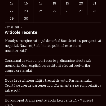
15
16
17
18
19
20
21
22
23
24
25
26
27
28
29
30
« mai
iul. »
Articole recente
Moody’s menține ratingul de țară al României, cu perspectivă
negativă. Nazare: „Stabilitatea politică este atent
monitorizată”
Consumul de videoclipuri scurte și dinamice afectează
memoria. Cum explică cercetătorii efectul reel-urilor
asupra creierului
Noua Lege a Integrității a trecut de votul Parlamentului.
Ceartă pe averile partenerilor: „Cu amantele nu sunt relații ca
între soți”
Horoscopul Urania pentru zodia Leu pentru 1 – 7 august
2026