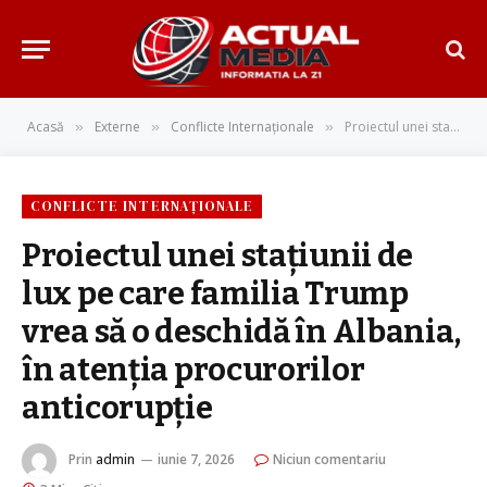
Acasă
Externe
Conflicte Internaționale
Proiectul unei staţiunii de lux pe care familia Trump vrea să o deschidă în Albania, în atenția procurorilor anticorupție
»
»
»
CONFLICTE INTERNAȚIONALE
Proiectul unei staţiunii de
lux pe care familia Trump
vrea să o deschidă în Albania,
în atenția procurorilor
anticorupție
Prin
admin
iunie 7, 2026
Niciun comentariu