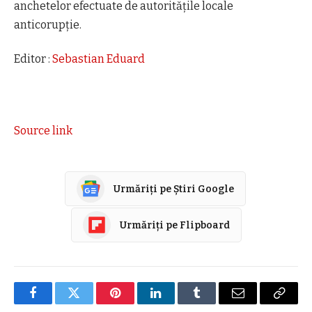
anchetelor efectuate de autorităţile locale
anticorupţie.
Editor :
Sebastian Eduard
Source link
Urmăriți pe Știri Google
Urmăriți pe Flipboard
Facebook
Twitter
Pinterest
LinkedIn
Tumblr
E-
Copier