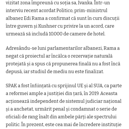
vizitat zona împreună cu soţia sa, Ivanka. Într-un
interviu recent acordat Politico, prim-ministrul
albanez Edi Rama a confirmat că sunt în curs discuţii
între guvern şi Kushner cu privire la un acord, care
urmează să includă 10.000 de camere de hotel.
Adresându-se luni parlamentarilor albanezi, Rama a
negat că proiectul ar încălca o rezervaţie naturală
protejată şi a spus că propunerea finală nu a fost încă
depusă, iar studiul de mediu nu este finalizat.
SPAK a fost înfiinţată cu sprijinul UE şi al SUA, ca parte
a reformei ample a justiţiei din ţară, în 2019. Aceasta
acţionează independent de sistemul judiciar naţional
şi a anchetat, urmărit penal şi condamnat o serie de
oficiali de rang înalt din ambele părţi ale spectrului
politic. În prezent, este cea mai de încredere instituţie