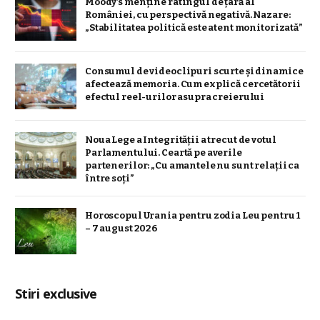
Moody’s menține ratingul de țară al
României, cu perspectivă negativă. Nazare:
„Stabilitatea politică este atent monitorizată”
Consumul de videoclipuri scurte și dinamice
afectează memoria. Cum explică cercetătorii
efectul reel-urilor asupra creierului
Noua Lege a Integrității a trecut de votul
Parlamentului. Ceartă pe averile
partenerilor: „Cu amantele nu sunt relații ca
între soți”
Horoscopul Urania pentru zodia Leu pentru 1
– 7 august 2026
Stiri exclusive