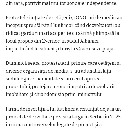
din ţară, potrivit mai multor sondaje independente.
Protestele iniţiate de cetăţeni şi ONG-uri de mediu au
început spre sfârşitul lunii mai, când dezvoltatorii au
ridicat garduri mari acoperite cu sârmă ghimpată la
locul propus din Zvernec, în sudul Albaniei,
împiedicând localnicii şi turiştii să acceseze plaja.
Duminică seara, protestatarii, printre care cetăţeni şi
diverse organizaţii de mediu, s-au adunat în faţa
sediilor guvernamentale şi au cerut oprirea
proiectului, protejarea zonei împotriva dezvoltării
imobiliare şi chiar demisia prim-ministrului.
Firma de investiţii a lui Kushner a renunţat deja la un
proiect de dezvoltare pe scară largă în Serbia în 2025,
în urma controverselor legate de proiect şi a