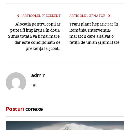
mail
link
ARTICOLUL PRECEDENT
ARTICOLUL URMĂTOR
Alocația pentru copii ar
Transplant hepatic rar în
putea fi împărțită în două.
România. Intervenția-
Suma totată va fi mai mare,
maraton care a salvat o
dar este condiționată de
fetiță de un an și jumătate
prezența la școală
admin
Site
web
Posturi
conexe