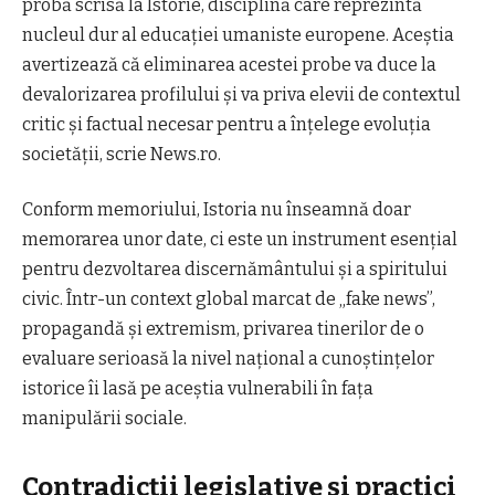
probă scrisă la Istorie, disciplină care reprezintă
nucleul dur al educaţiei umaniste europene. Aceştia
avertizează că eliminarea acestei probe va duce la
devalorizarea profilului şi va priva elevii de contextul
critic şi factual necesar pentru a înţelege evoluţia
societăţii, scrie News.ro.
Conform memoriului, Istoria nu înseamnă doar
memorarea unor date, ci este un instrument esenţial
pentru dezvoltarea discernământului şi a spiritului
civic. Într-un context global marcat de „fake news”,
propagandă şi extremism, privarea tinerilor de o
evaluare serioasă la nivel naţional a cunoştinţelor
istorice îi lasă pe aceştia vulnerabili în faţa
manipulării sociale.
Contradicţii legislative şi practici