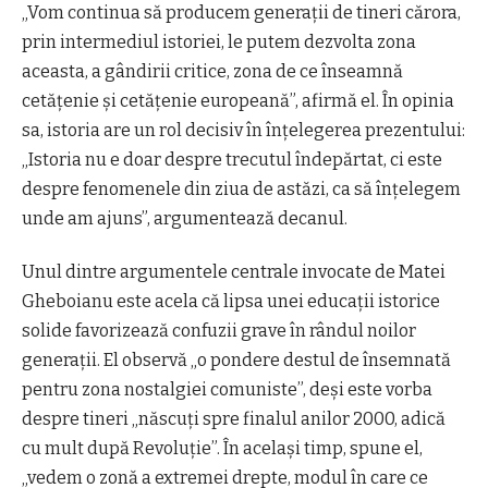
„Vom continua să producem generaţii de tineri cărora,
prin intermediul istoriei, le putem dezvolta zona
aceasta, a gândirii critice, zona de ce înseamnă
cetăţenie şi cetăţenie europeană”, afirmă el. În opinia
sa, istoria are un rol decisiv în înţelegerea prezentului:
„Istoria nu e doar despre trecutul îndepărtat, ci este
despre fenomenele din ziua de astăzi, ca să înţelegem
unde am ajuns”, argumentează decanul.
Unul dintre argumentele centrale invocate de Matei
Gheboianu este acela că lipsa unei educaţii istorice
solide favorizează confuzii grave în rândul noilor
generaţii. El observă „o pondere destul de însemnată
pentru zona nostalgiei comuniste”, deşi este vorba
despre tineri „născuţi spre finalul anilor 2000, adică
cu mult după Revoluţie”. În acelaşi timp, spune el,
„vedem o zonă a extremei drepte, modul în care ce