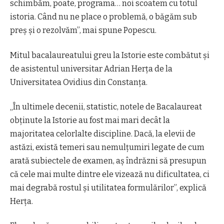
schimbăm, poate, programa… noi scoatem cu totul
istoria. Când nu ne place o problemă, o băgăm sub
preş şi o rezolvăm”, mai spune Popescu.
Mitul bacalaureatului greu la Istorie este combătut şi
de asistentul universitar Adrian Herţa de la
Universitatea Ovidius din Constanţa.
„În ultimele decenii, statistic, notele de Bacalaureat
obţinute la Istorie au fost mai mari decât la
majoritatea celorlalte discipline. Dacă, la elevii de
astăzi, există temeri sau nemulţumiri legate de cum
arată subiectele de examen, aş îndrăzni să presupun
că cele mai multe dintre ele vizează nu dificultatea, ci
mai degrabă rostul şi utilitatea formulărilor”, explică
Herţa.