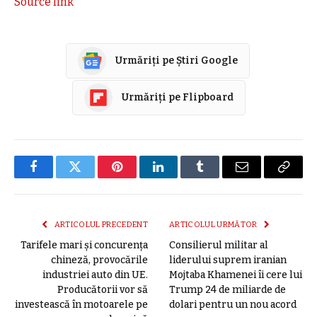
Source link
Urmăriți pe Știri Google
Urmăriți pe Flipboard
Facebook
Twitter
Pinterest
LinkedIn
Tumblr
E-
Copier
mail
link
ARTICOLUL PRECEDENT
ARTICOLUL URMĂTOR
Tarifele mari și concurența
Consilierul militar al
chineză, provocările
liderului suprem iranian
industriei auto din UE.
Mojtaba Khamenei îi cere lui
Producătorii vor să
Trump 24 de miliarde de
investească în motoarele pe
dolari pentru un nou acord