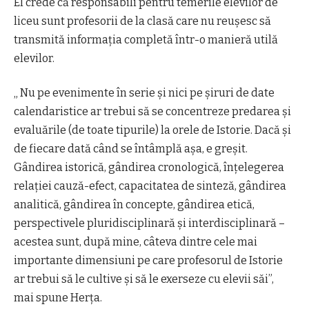
El crede că responsabili pentru temerile elevilor de
liceu sunt profesorii de la clasă care nu reuşesc să
transmită informaţia completă într-o manieră utilă
elevilor.
„ Nu pe evenimente în serie şi nici pe şiruri de date
calendaristice ar trebui să se concentreze predarea şi
evaluările (de toate tipurile) la orele de Istorie. Dacă şi
de fiecare dată când se întâmplă aşa, e greşit.
Gândirea istorică, gândirea cronologică, înţelegerea
relaţiei cauză-efect, capacitatea de sinteză, gândirea
analitică, gândirea în concepte, gândirea etică,
perspectivele pluridisciplinară şi interdisciplinară –
acestea sunt, după mine, câteva dintre cele mai
importante dimensiuni pe care profesorul de Istorie
ar trebui să le cultive şi să le exerseze cu elevii săi”,
mai spune Herţa.