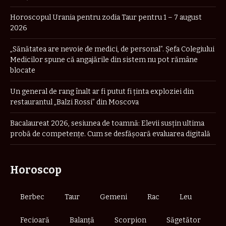
Horoscopul Urania pentru zodia Taur pentru 1 – 7 august
2026
„Sănătatea are nevoie de medici, de personal”. Șefa Colegiului
Medicilor spune că angajările din sistem nu pot rămâne
blocate
Un general de rang înalt ar fi putut fi ținta exploziei din
restaurantul „Balzi Rossi” din Moscova
Bacalaureat 2026, sesiunea de toamnă: Elevii susțin ultima
probă de competențe. Cum se desfășoară evaluarea digitală
Horoscop
Berbec
Taur
Gemeni
Rac
Leu
Fecioară
Balanță
Scorpion
Săgetător