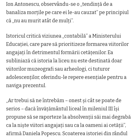
Ion Antonescu, observându-se o „tendinţă de a
banaliza morţile pe care ei le-au cauzat” pe principiul
că „nu au murit atât de mulţi”.
Istoricul critică viziunea „contabilă” a Ministerului
Educaţiei, care pare să prioritizeze formarea viitorilor
angajaţi în detrimentul formării cetăţenilor. Ea
subliniază că istoria la liceu nu este destinată doar
viitorilor muzeografi sau arheologi, ci tuturor
adolescenţilor, oferindu-le repere esenţiale pentru a
naviga prezentul.
„Ar trebui să ne întrebăm – onest şi cât se poate de
serios – dacă învăţământul liceal în mileniul III îşi
propune să se raporteze la absolvenţii săi mai degrabă
ca la nişte viitori angajaţi sau ca la oameni ai cetăţii”,
afirmă Daniela Popescu. Scoaterea istoriei din rândul