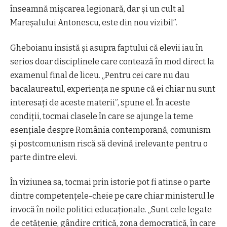
înseamnă mişcarea legionară, dar şi un cult al
Mareşalului Antonescu, este din nou vizibil”.
Gheboianu insistă şi asupra faptului că elevii iau în
serios doar disciplinele care contează în mod direct la
examenul final de liceu. „Pentru cei care nu dau
bacalaureatul, experienţa ne spune că ei chiar nu sunt
interesaţi de aceste materii”, spune el. În aceste
condiţii, tocmai clasele în care se ajunge la teme
esenţiale despre România contemporană, comunism
şi postcomunism riscă să devină irelevante pentru o
parte dintre elevi.
În viziunea sa, tocmai prin istorie pot fi atinse o parte
dintre competenţele-cheie pe care chiar ministerul le
invocă în noile politici educaţionale. „Sunt cele legate
de cetăţenie, gândire critică, zona democratică, în care