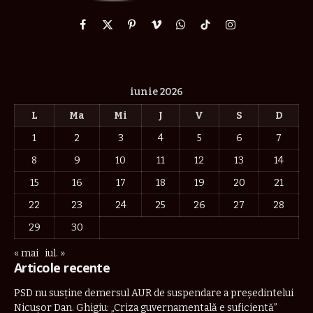
Facebook
X
Pinterest
Vimeo
WhatsApp
TikTok
Instagram
(Twitter)
iunie 2026
L
Ma
Mi
J
V
S
D
1
2
3
4
5
6
7
8
9
10
11
12
13
14
15
16
17
18
19
20
21
22
23
24
25
26
27
28
29
30
« mai
iul. »
Articole recente
PSD nu susține demersul AUR de suspendare a președintelui
Nicușor Dan. Ghigiu: „Criza guvernamentală e suficientă”