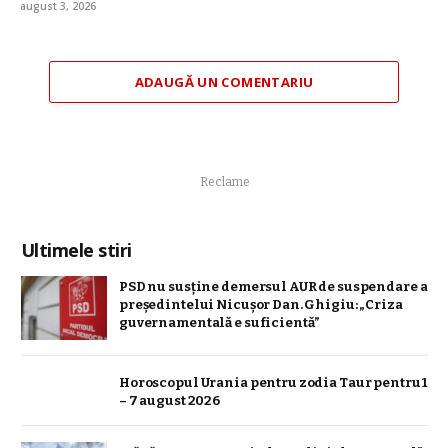
august 3, 2026
ADAUGĂ UN COMENTARIU
Reclame
Ultimele stiri
PSD nu susține demersul AUR de suspendare a
președintelui Nicușor Dan. Ghigiu: „Criza
guvernamentală e suficientă”
Horoscopul Urania pentru zodia Taur pentru 1
– 7 august 2026