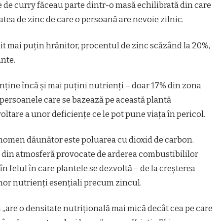
ie de curry făceau parte dintr-o masă echilibrată din care
atea de zinc de care o persoană are nevoie zilnic.
nit mai puțin hrănitor, procentul de zinc scăzând la 20%,
ante.
nține încă și mai puțini nutrienți – doar 17% din zona
persoanele care se bazează pe această plantă
ltare a unor deficiențe ce le pot pune viața în pericol.
fenomen dăunător este poluarea cu dioxid de carbon.
n din atmosferă provocate de arderea combustibililor
n felul în care plantele se dezvoltă – de la creșterea
or nutrienți esențiali precum zincul.
are o densitate nutrițională mai mică decât cea pe care