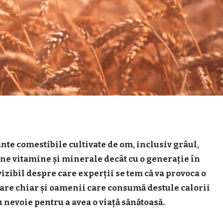
nte comestibile cultivate de om, inclusiv grâul,
ține vitamine și minerale decât cu o generație în
izibil despre care experții se tem că va provoca o
are chiar și oamenii care consumă destule calorii
u nevoie pentru a avea o viață sănătoasă.