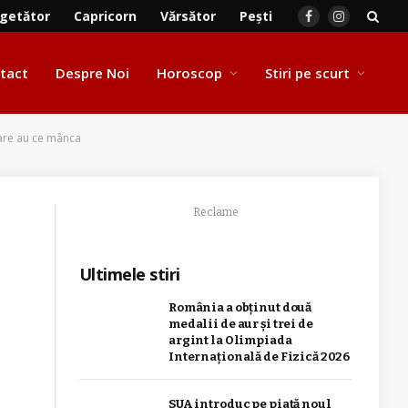
getător
Capricorn
Vărsător
Pești
Facebook
Instagram
tact
Despre Noi
Horoscop
Stiri pe scurt
care au ce mânca
Reclame
Ultimele stiri
România a obţinut două
medalii de aur şi trei de
argint la Olimpiada
Internaţională de Fizică 2026
SUA introduc pe piață noul