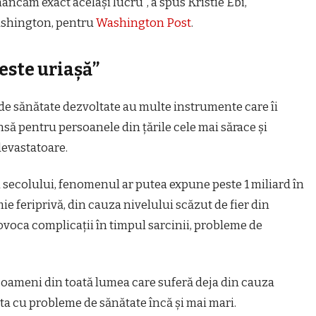
âncăm exact același lucru”, a spus Kristie Ebi,
Washington, pentru
Washington Post
.
ste uriașă”
de sănătate dezvoltate au multe instrumente care îi
însă pentru persoanele din țările cele mai sărace și
devastatoare.
ul secolului, fenomenul ar putea expune peste 1 miliard în
ie feriprivă, din cauza nivelului scăzut de fier din
voca complicații în timpul sarcinii, probleme de
de oameni din toată lumea care suferă deja din cauza
nta cu probleme de sănătate încă și mai mari.