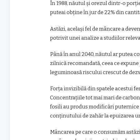
În 1988, năutul și orezul dintr-o porț
puteai obține în jur de 22% din cantit
Astăzi, același fel de mâncare a deve
potrivit unei analize a studiilor relev
Până în anul 2040, năutul ar putea co
zilnică recomandată, ceea ce expune 
leguminoasă riscului crescut de dezvo
Forța invizibilă din spatele acestui 
Concentrațiile tot mai mari de carbo
fosili au produs modificări puternice î
conținutului de zahăr la epuizarea un
Mâncarea pe care o consumăm astăzi „