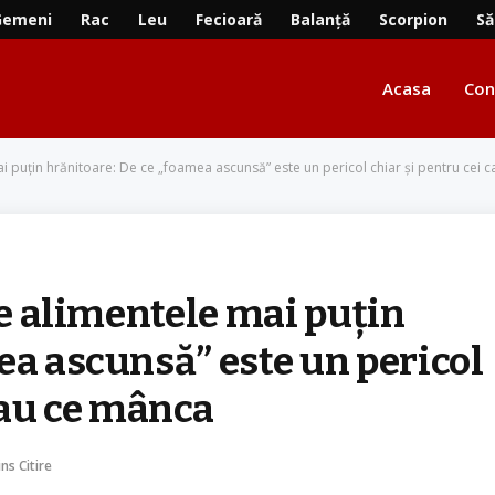
Gemeni
Rac
Leu
Fecioară
Balanță
Scorpion
Să
Acasa
Con
mai puțin hrănitoare: De ce „foamea ascunsă” este un pericol chiar și pentru cei 
ce alimentele mai puțin
ea ascunsă” este un pericol
e au ce mânca
ns Citire