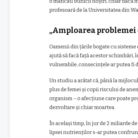
o mâncau bunicii noștri, chiar dacă m
profesoară de la Universitatea din 
„Amploarea problemei e
Oamenii din țările bogate cu sisteme 
ajută să facă față acestor schimbări, 
vulnerabile, consecințele ar putea fi 
Un studiu a arătat că, până la mijloc
plus de femei și copii riscului de anem
organism – o afecțiune care poate pro
dezvoltare și chiar moartea.
În același timp, în jur de 2 miliarde 
lipsei nutrienților s-ar putea confru