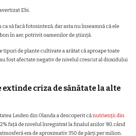
avertizat Ebi.
 ca să facă fotosinteză, dar asta nu înseamnă că ele
on în aer, potrivit oamenilor de știință.
 tipuri de plante cultivate a arătat că aproape toate
u fost afectate negativ de nivelul crescut al dioxidului
extinde criza de sănătate la alte
itatea Leiden din Olanda a descoperit că
nutrienții din
2% față de nivelul înregistrat la finalul anilor ‘80, când
atmosferă era de aproximativ 350 de părți per milion.