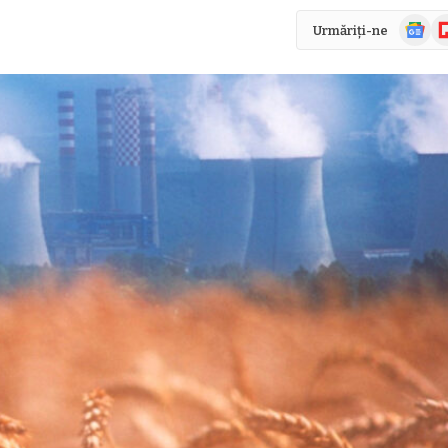
Știri
Fl
Urmăriți-ne
Google