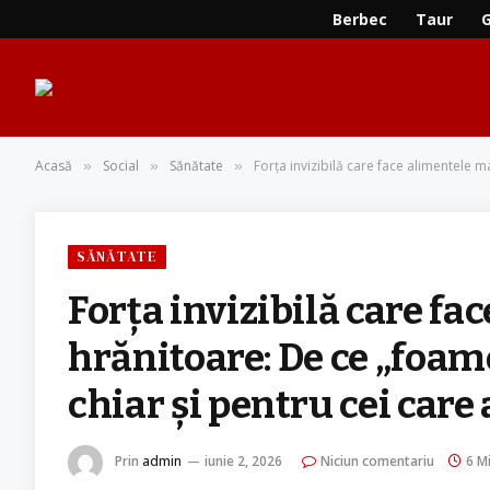
Berbec
Taur
Acasă
Social
Sănătate
Forța invizibilă care face alimentele 
»
»
»
SĂNĂTATE
Forța invizibilă care fa
hrănitoare: De ce „foam
chiar și pentru cei car
Prin
admin
iunie 2, 2026
Niciun comentariu
6 Mi