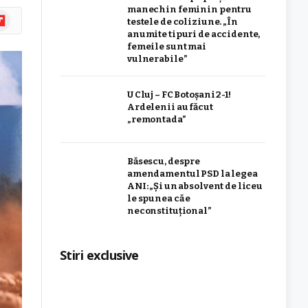
manechin feminin pentru
ipboard
testele de coliziune. „În
anumite tipuri de accidente,
femeile sunt mai
vulnerabile”
U Cluj – FC Botoșani 2-1!
Ardelenii au făcut
„remontada”
Băsescu, despre
amendamentul PSD la legea
ANI: „Și un absolvent de liceu
le spunea că e
neconstituţional”
Stiri exclusive