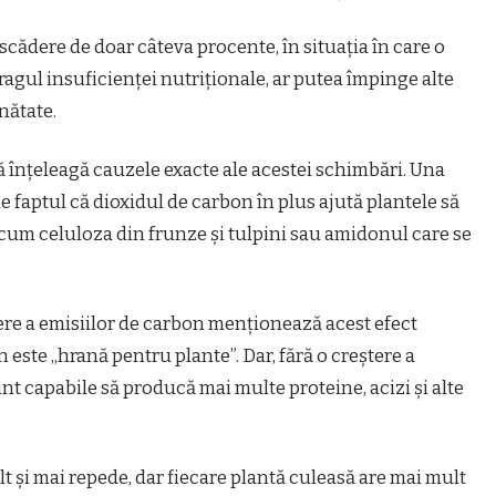
scădere de doar câteva procente, în situația în care o
ragul insuficienței nutriționale, ar putea împinge alte
nătate.
ă înțeleagă cauzele exacte ale acestei schimbări. Una
de faptul că dioxidul de carbon în plus ajută plantele să
cum celuloza din frunze și tulpini sau amidonul care se
ere a emisiilor de carbon menționează acest efect
 este „hrană pentru plante”. Dar, fără o creștere a
nt capabile să producă mai multe proteine, acizi și alte
t și mai repede, dar fiecare plantă culeasă are mai mult