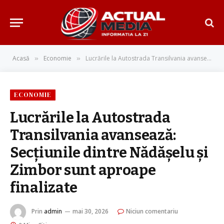
Acasă
Economie
Lucrările la Autostrada Transilvania avansează: Secțiunile dintre Nădăşelu şi Zimbor sunt aproape finalizate
»
»
ECONOMIE
Lucrările la Autostrada
Transilvania avansează:
Secțiunile dintre Nădăşelu şi
Zimbor sunt aproape
finalizate
Prin
admin
mai 30, 2026
Niciun comentariu