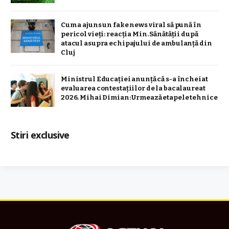
Cum a ajuns un fake news viral să pună în
pericol vieți: reacția Min. Sănătății după
atacul asupra echipajului de ambulanță din
Cluj
Ministrul Educației anunță că s-a încheiat
evaluarea contestațiilor de la bacalaureat
2026. Mihai Dimian: Urmează etapele tehnice
Stiri exclusive