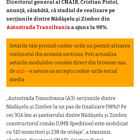
Directorul general al CNAIR, Cristian Pistol,
anunţă, sâmbătă, că stadiul de realizare pe
secţiunile dintre Nădăşelu şi Zimbor din
Autostrada Transilvania
a ajuns la 98%.
Setarile tale privind cookie-urile nu permit afisarea
continutul din aceasta sectiune. Poti actualiza
setarile modulelor coookie direct din browser sau
de
aici
– e nevoie sa accepti cookie-urile social
media
„Autostrada Transilvania (A3): secţiunile dintre
Nădăşelu şi Zimbor la un pas de finalizare (98%)! Pe
cei 30,6 km ai şantierului dintre Nădăşelu şi Zimbor,
constructorul român (UMB Spedition) este mobilizat
cu 510 muncitori şi 238 de utilaje”, a transmis,