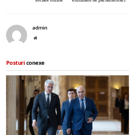
sociale online
eliminate de parlamentari
admin
Site
web
Posturi
conexe