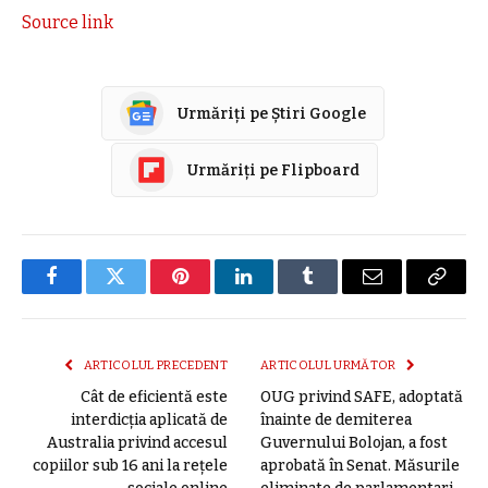
Source link
Urmăriți pe Știri Google
Urmăriți pe Flipboard
Facebook
Twitter
Pinterest
LinkedIn
Tumblr
E-
Copier
mail
link
ARTICOLUL PRECEDENT
ARTICOLUL URMĂTOR
Cât de eficientă este
OUG privind SAFE, adoptată
interdicția aplicată de
înainte de demiterea
Australia privind accesul
Guvernului Bolojan, a fost
copiilor sub 16 ani la rețele
aprobată în Senat. Măsurile