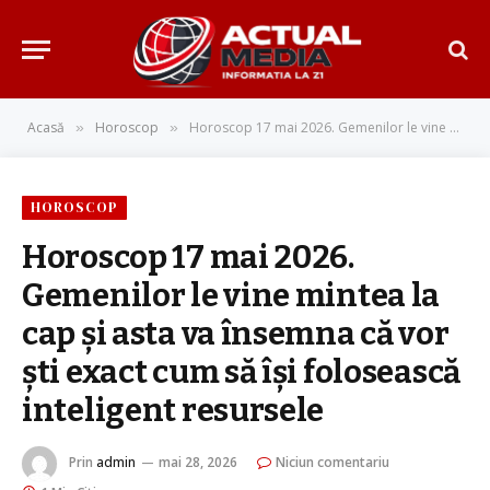
Acasă
Horoscop
Horoscop 17 mai 2026. Gemenilor le vine mintea la cap și asta va însemna că vor ști exact cum să își folosească inteligent resursele
»
»
HOROSCOP
Horoscop 17 mai 2026.
Gemenilor le vine mintea la
cap și asta va însemna că vor
ști exact cum să își folosească
inteligent resursele
Prin
admin
mai 28, 2026
Niciun comentariu