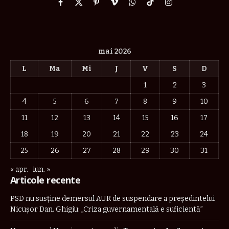
Facebook
X
Pinterest
Vimeo
WhatsApp
TikTok
Instagram
(Twitter)
mai 2026
L
Ma
Mi
J
V
S
D
1
2
3
4
5
6
7
8
9
10
11
12
13
14
15
16
17
18
19
20
21
22
23
24
25
26
27
28
29
30
31
« apr.
iun. »
Articole recente
PSD nu susține demersul AUR de suspendare a președintelui
Nicușor Dan. Ghigiu: „Criza guvernamentală e suficientă”