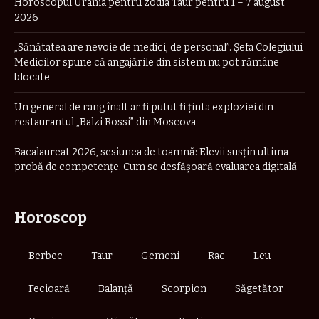
Horoscopul Urania pentru zodia Taur pentru 1 – 7 august
2026
„Sănătatea are nevoie de medici, de personal”. Șefa Colegiului
Medicilor spune că angajările din sistem nu pot rămâne
blocate
Un general de rang înalt ar fi putut fi ținta exploziei din
restaurantul „Balzi Rossi” din Moscova
Bacalaureat 2026, sesiunea de toamnă: Elevii susțin ultima
probă de competențe. Cum se desfășoară evaluarea digitală
Horoscop
Berbec
Taur
Gemeni
Rac
Leu
Fecioară
Balanță
Scorpion
Săgetător