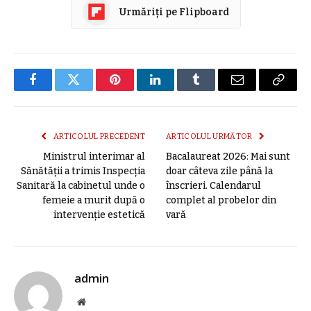
Urmăriți pe Flipboard
Facebook
Twitter
Pinterest
LinkedIn
Tumblr
E-
Copier
mail
link
ARTICOLUL PRECEDENT
ARTICOLUL URMĂTOR
Ministrul interimar al
Bacalaureat 2026: Mai sunt
Sănătății a trimis Inspecția
doar câteva zile până la
Sanitară la cabinetul unde o
înscrieri. Calendarul
femeie a murit după o
complet al probelor din
intervenție estetică
vară
admin
Site