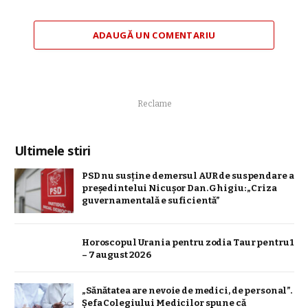
ADAUGĂ UN COMENTARIU
Reclame
Ultimele stiri
PSD nu susține demersul AUR de suspendare a
președintelui Nicușor Dan. Ghigiu: „Criza
guvernamentală e suficientă”
Horoscopul Urania pentru zodia Taur pentru 1
– 7 august 2026
„Sănătatea are nevoie de medici, de personal”.
Șefa Colegiului Medicilor spune că