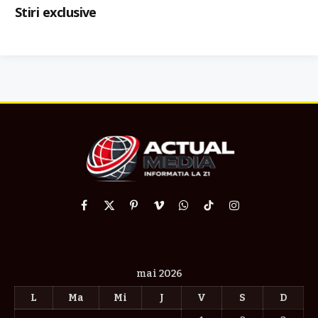
Stiri exclusive
Facebook
X
Pinterest
Vimeo
WhatsApp
TikTok
Instagram
(Twitter)
mai 2026
L
Ma
Mi
J
V
S
D