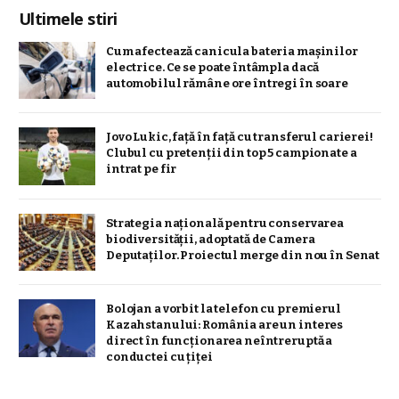
Ultimele stiri
Cum afectează canicula bateria mașinilor
electrice. Ce se poate întâmpla dacă
automobilul rămâne ore întregi în soare
Jovo Lukic, față în față cu transferul carierei!
Clubul cu pretenții din top 5 campionate a
intrat pe fir
Strategia naţională pentru conservarea
biodiversităţii, adoptată de Camera
Deputaților. Proiectul merge din nou în Senat
Bolojan a vorbit la telefon cu premierul
Kazahstanului: România are un interes
direct în funcționarea neîntreruptă a
conductei cu țiței