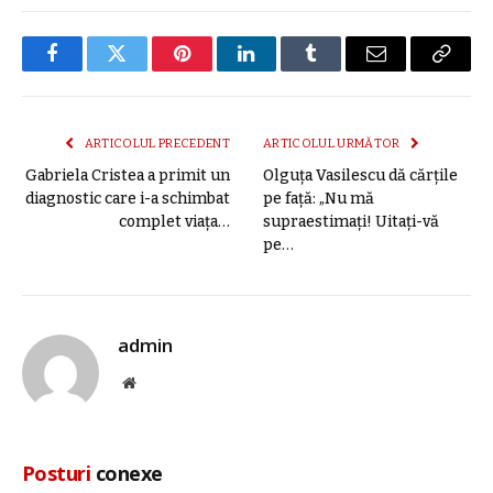
Facebook
Twitter
Pinterest
LinkedIn
Tumblr
E-
Copier
mail
link
ARTICOLUL PRECEDENT
ARTICOLUL URMĂTOR
Gabriela Cristea a primit un
Olguța Vasilescu dă cărțile
diagnostic care i-a schimbat
pe față: „Nu mă
complet viața…
supraestimaţi! Uitaţi-vă
pe…
admin
Site
web
Posturi
conexe