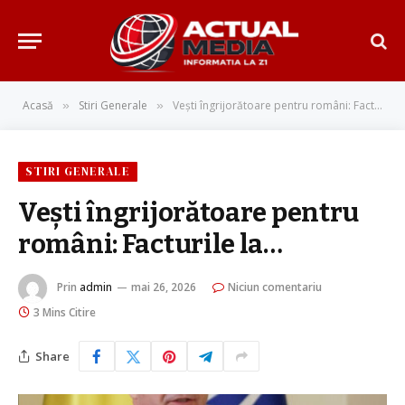
Acasă
Stiri Generale
Vești îngrijorătoare pentru români: Facturile la…
»
»
STIRI GENERALE
Vești îngrijorătoare pentru
români: Facturile la…
Prin
admin
mai 26, 2026
Niciun comentariu
3 Mins Citire
Share