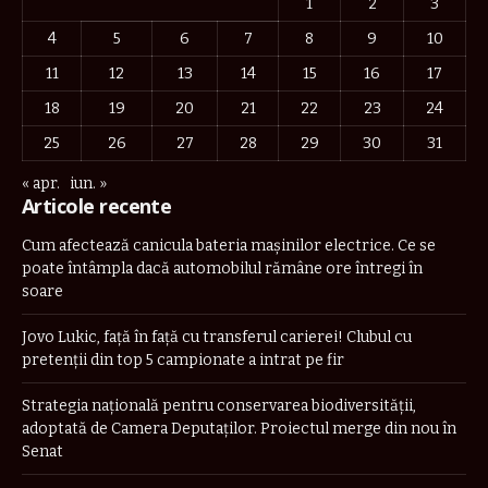
1
2
3
4
5
6
7
8
9
10
11
12
13
14
15
16
17
18
19
20
21
22
23
24
25
26
27
28
29
30
31
« apr.
iun. »
Articole recente
Cum afectează canicula bateria mașinilor electrice. Ce se
poate întâmpla dacă automobilul rămâne ore întregi în
soare
Jovo Lukic, față în față cu transferul carierei! Clubul cu
pretenții din top 5 campionate a intrat pe fir
Strategia naţională pentru conservarea biodiversităţii,
adoptată de Camera Deputaților. Proiectul merge din nou în
Senat