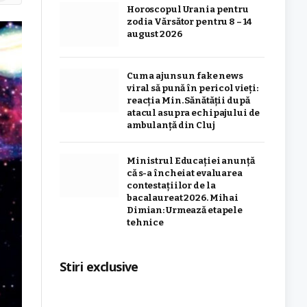
Horoscopul Urania pentru
zodia Vărsător pentru 8 – 14
august 2026
Cum a ajuns un fake news
viral să pună în pericol vieți:
reacția Min. Sănătății după
atacul asupra echipajului de
ambulanță din Cluj
Ministrul Educației anunță
că s-a încheiat evaluarea
contestațiilor de la
bacalaureat 2026. Mihai
Dimian: Urmează etapele
tehnice
Stiri exclusive