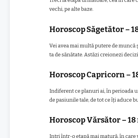
Treci la etapa următoare, cea în care 
vechi, pe alte baze.
Horoscop Săgetător – 1
Vei avea mai multă putere de muncă ș
ta de sănătate. Astăzi creionezi deciz
Horoscop Capricorn – 1
Indiferent ce planuri ai, în perioada u
de pasiunile tale, de tot ce îți aduce b
Horoscop Vărsător – 18
Intri într-o etapă mai matură, în car