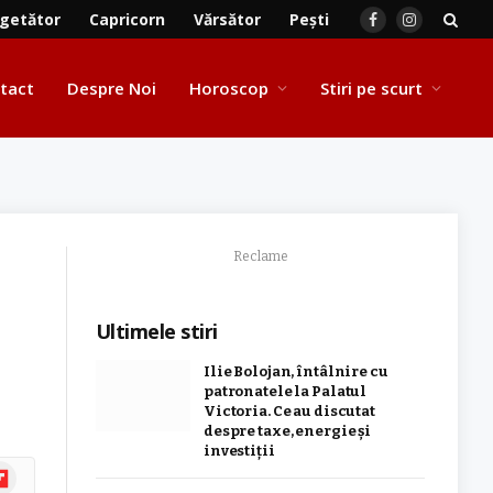
getător
Capricorn
Vărsător
Pești
Facebook
Instagram
tact
Despre Noi
Horoscop
Stiri pe scurt
Reclame
Ultimele stiri
Ilie Bolojan, întâlnire cu
patronatele la Palatul
Victoria. Ce au discutat
despre taxe, energie și
investiții
ipboard