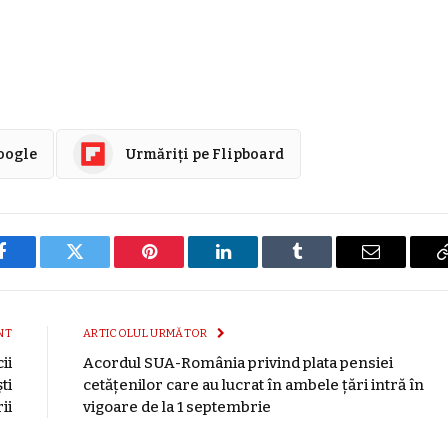
Google
Urmăriți pe Flipboard
Facebook
Twitter
Pinterest
LinkedIn
Tumblr
E-
mail
NT
ARTICOLUL URMĂTOR
ii
Acordul SUA-România privind plata pensiei
ti
cetățenilor care au lucrat în ambele țări intră în
ii
vigoare de la 1 septembrie