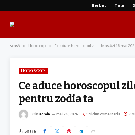
Berbec
Taur
Acasă
Horoscop
Ce aduce horoscopul zilei de astăzi 18 mai 202
»
»
HOROSCOP
Ce aduce horoscopul zil
pentru zodia ta
Prin
admin
mai 26, 2026
Niciun comentariu
3 M
Share