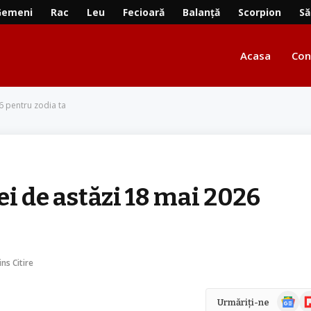
Gemeni
Rac
Leu
Fecioară
Balanță
Scorpion
Să
Acasa
Con
6 pentru zodia ta
ei de astăzi 18 mai 2026
ins Citire
Știri
Fl
Urmăriți-ne