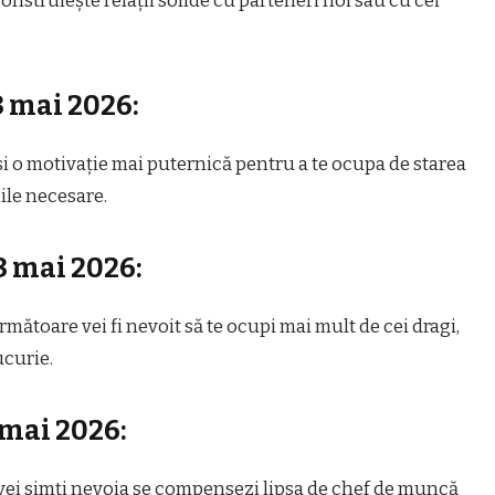
construiește relații solide cu parteneri noi sau cu cei
8 mai 2026:
i o motivație mai puternică pentru a te ocupa de starea
iile necesare.
8 mai 2026:
rmătoare vei fi nevoit să te ocupi mai mult de cei dragi,
ucurie.
 mai 2026:
e vei simți nevoia se compensezi lipsa de chef de muncă