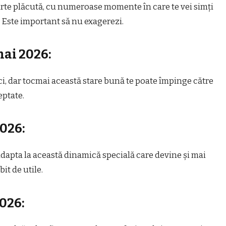
arte plăcută, cu numeroase momente în care te vei simți
oi. Este important să nu exagerezi.
ai 2026:
faci, dar tocmai această stare bună te poate împinge către
eptate.
2026:
 adapta la această dinamică specială care devine și mai
bit de utile.
026: