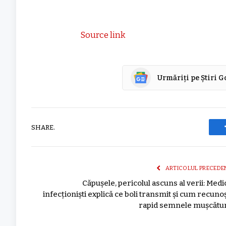
Source link
Urmăriți pe Știri 
SHARE.
ARTICOLUL PRECEDE
Căpușele, pericolul ascuns al verii: Medic
infecționiști explică ce boli transmit și cum recunoș
rapid semnele mușcătur