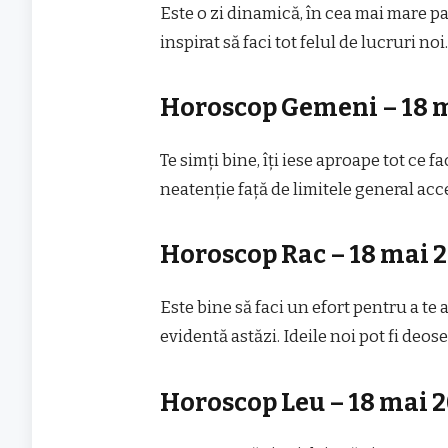
Este o zi dinamică, în cea mai mare p
inspirat să faci tot felul de lucruri n
Horoscop Gemeni – 18 m
Te simți bine, îți iese aproape tot ce 
neatenție față de limitele general acc
Horoscop Rac – 18 mai 
Este bine să faci un efort pentru a te
evidentă astăzi. Ideile noi pot fi deose
Horoscop Leu – 18 mai 2