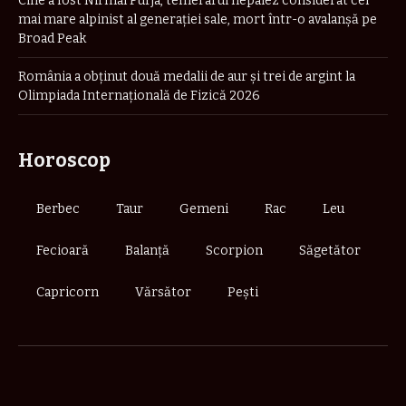
Cine a fost Nirmal Purja, temerarul nepalez considerat cel
mai mare alpinist al generației sale, mort într-o avalanșă pe
Broad Peak
România a obţinut două medalii de aur şi trei de argint la
Olimpiada Internaţională de Fizică 2026
Horoscop
Berbec
Taur
Gemeni
Rac
Leu
Fecioară
Balanță
Scorpion
Săgetător
Capricorn
Vărsător
Pești