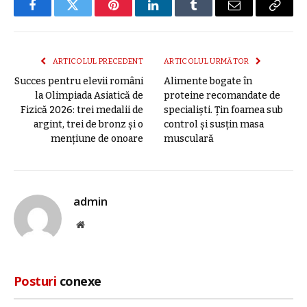
Facebook
Twitter
Pinterest
LinkedIn
Tumblr
E-
Copier
mail
link
ARTICOLUL PRECEDENT
ARTICOLUL URMĂTOR
Succes pentru elevii români
Alimente bogate în
la Olimpiada Asiatică de
proteine recomandate de
Fizică 2026: trei medalii de
specialiști. Țin foamea sub
argint, trei de bronz şi o
control și susțin masa
menţiune de onoare
musculară
admin
Site
web
Posturi
conexe