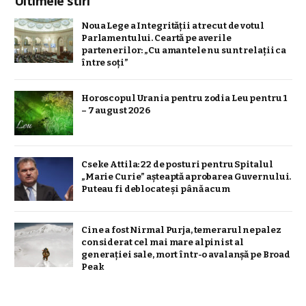
Ultimele stiri
Noua Lege a Integrității a trecut de votul
Parlamentului. Ceartă pe averile
partenerilor: „Cu amantele nu sunt relații ca
între soți”
Horoscopul Urania pentru zodia Leu pentru 1
– 7 august 2026
Cseke Attila: 22 de posturi pentru Spitalul
„Marie Curie” așteaptă aprobarea Guvernului.
Puteau fi deblocate și până acum
Cine a fost Nirmal Purja, temerarul nepalez
considerat cel mai mare alpinist al
generației sale, mort într-o avalanșă pe Broad
Peak