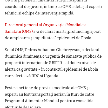
ONU și partenerii umanitari susțin răspunsul
coordonat de guvern, în timp ce OMS a detașat experți
tehnici și echipe de intervenție rapidă.
Directorul general al Organizaţiei Mondiale a
Sănătăţii (OMS)
s-a declarat marţi „profund îngrijorat
de amploarea şi rapiditatea” epidemiei de Ebola.
Şeful OMS, Tedros Adhanom Ghebreyesus, a declarat
duminică dimineaţa o urgenţă de sănătate publică de
proporţii internaţionale (USPPI) – al doilea nivel de
alertă ca gravitate – în contextul epidemiei de Ebola
care afectează RDC şi Uganda.
Peste cinci tone de provizii medicale ale OMS și
experți au fost transportați aerian în Ituri de către
Programul Alimentar Mondial pentru a consolida
eforturile de izolare.