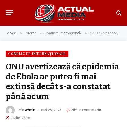
Acasă
Externe
Conflicte Internaționale
ONU avertizează că epidemia de Ebola ar putea fi mai extinsă decât s-a constatat până acum
»
»
»
CONFLICTE INTERNAȚIONALE
ONU avertizează că epidemia
de Ebola ar putea fi mai
extinsă decât s-a constatat
până acum
Prin
admin
mai 25, 2026
Niciun comentariu
2 Mins Citire