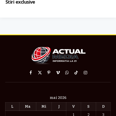
Stiri exclusive
Facebook
X
Pinterest
Vimeo
WhatsApp
TikTok
Instagram
(Twitter)
mai 2026
L
Ma
Mi
J
V
S
D
1
2
3