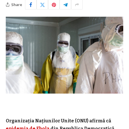
Share
Organizația Națiunilor Unite (ONU) afirmă că
epidemia de Ebola
din Republica Democratică