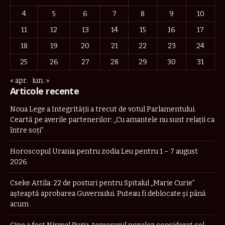
4
5
6
7
8
9
10
11
12
13
14
15
16
17
18
19
20
21
22
23
24
25
26
27
28
29
30
31
« apr.
iun. »
Articole recente
Noua Lege a Integrității a trecut de votul Parlamentului.
Ceartă pe averile partenerilor: „Cu amantele nu sunt relații ca
între soți”
Horoscopul Urania pentru zodia Leu pentru 1 – 7 august
2026
Cseke Attila: 22 de posturi pentru Spitalul „Marie Curie”
așteaptă aprobarea Guvernului. Puteau fi deblocate și până
acum