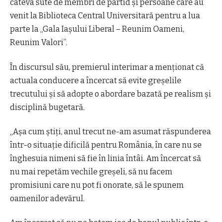
câteva sute de membri de partid şi persoane care au
venit la Biblioteca Central Universitară pentru a lua
parte la „Gala Iaşului Liberal – Reunim Oameni,
Reunim Valori”.
În discursul său, premierul interimar a menţionat că
actuala conducere a încercat să evite greşelile
trecutului şi să adopte o abordare bazată pe realism şi
disciplină bugetară.
„Aşa cum ştiţi, anul trecut ne-am asumat răspunderea
într-o situaţie dificilă pentru România, în care nu se
înghesuia nimeni să fie în linia întâi. Am încercat să
nu mai repetăm vechile greşeli, să nu facem
promisiuni care nu pot fi onorate, să le spunem
oamenilor adevărul.