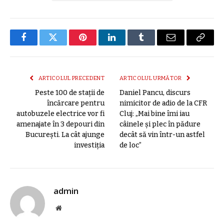
Facebook
Twitter
Pinterest
LinkedIn
Tumblr
E-
Copier
mail
link
ARTICOLUL PRECEDENT
ARTICOLUL URMĂTOR
Peste 100 de staţii de
Daniel Pancu, discurs
încărcare pentru
nimicitor de adio de la CFR
autobuzele electrice vor fi
Cluj: „Mai bine îmi iau
amenajate în 3 depouri din
câinele și plec în pădure
București. La cât ajunge
decât să vin într-un astfel
investiția
de loc”
admin
Site
web