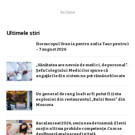
Reclame
Ultimele stiri
Horoscopul Urania pentru zodia Taur pentru 1
– 7 august 2026
„Sănătatea are nevoie de medici, de personal”.
Șefa Colegiului Medicilor spune că
angajările din sistem nu pot rămâne blocate
Un general de rang înalt ar fi putut fi ținta
exploziei din restaurantul „Balzi Rossi” din
Moscova
Bacalaureat 2026, sesiunea de toamnă: Elevii
susțin ultima probă de competențe. Cum se
desfășoară evaluarea digitală