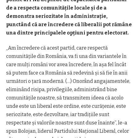
de a respecta comunităţile locale şi de a
demonstra seriozitate în administraţie,
punctând că are încredere că liberalii pot rămâne
una dintre principalele opţiuni pentru electorat.
„Am încredere că acest partid, care respectă
comunităţile din România, va fi una din variantele în
care mulţi români vor avea încredere, în aşa fel încât
să putem face ca România să redevină şi să fie în anii
următori o ţară modernă. (…) Onorând angajamentele,
eliminând risipa, privilegiile, administrând bine
comunităţile noastre, să transmitem ideea că acolo
unde este un liberal este ordine, este curăţenie, este
seriozitate, este dezvoltare, iar tradiţiile sunt
respectate şi valorile noastre sunt duse înainte”, le-a
spus Bolojan, liderul Partidului Naţional Liberal, celor