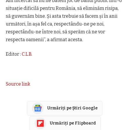
Am încercat să nu ne batem joc de banul public într-o
situaţie dificilă pentru România, să eliminăm risipa,
să guvernăm bine. Şi asta trebuie să facem şi în anii
următori, în aşa fel ca, respectându-ne pe noi,
respectându-ne între noi, să sperăm că ne vor
respecta oamenii”, a afirmat acesta.
Editor :
C.L.B.
Source link
Urmăriți pe Știri Google
Urmăriți pe Flipboard