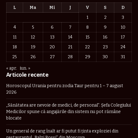
L
Ma
Mi
J
V
S
D
1
2
3
4
5
6
7
8
9
10
11
12
13
14
15
16
17
18
19
20
21
22
23
24
25
26
27
28
29
30
31
« apr.
iun. »
Articole recente
Horoscopul Urania pentru zodia Taur pentru 1 – 7 august
2026
„Sănătatea are nevoie de medici, de personal”. Șefa Colegiului
Medicilor spune că angajările din sistem nu pot rămâne
blocate
Un general de rang înalt ar fi putut fi ținta exploziei din
restaurantul „Balzi Rossi” din Moscova