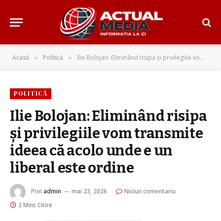
Acasă
Politică
Ilie Bolojan: Eliminând risipa și privilegiile vom transmite ideea că acolo unde e un liberal este ordine
»
»
POLITICĂ
Ilie Bolojan: Eliminând risipa
și privilegiile vom transmite
ideea că acolo unde e un
liberal este ordine
Prin
admin
mai 23, 2026
Niciun comentariu
2 Mins Citire