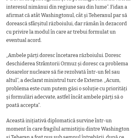
interesul nimănui din regiune sau din lume”.
Fidan a
afirmat că atât Washingtonul, cât și Teheranul par să
dorească sfârșitul războiului, dar rămân în dezacord
cu privire la modul în care ar trebui formulat un
eventual acord.
„Ambele părți doresc încetarea războiului. Doresc
deschiderea Strâmtorii Ormuz și doresc ca problema
dosarelor nucleare să fie rezolvată într-un fel sau
altul”, a declarat ministrul turc de Externe. „Acum,
problema este cum putem găsi o soluție cu priorități
și formulări adecvate, astfel încât ambele părți să o
poată accepta”.
Această inițiativă diplomatică survine într-un
moment în care fragilul armistițiu dintre Washington
și Teheran a fost pus sub semnul întrebării, după ce