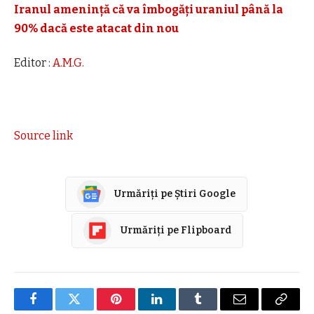
Iranul amenință că va îmbogăţi uraniul până la
90% dacă este atacat din nou
Editor :
A.M.G.
Source link
Urmăriți pe Știri Google
Urmăriți pe Flipboard
Facebook
Twitter
Pinterest
LinkedIn
Tumblr
E-
Copier