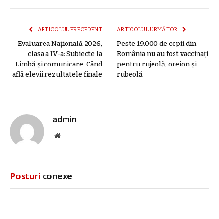
mail
link
ARTICOLUL PRECEDENT
ARTICOLUL URMĂTOR
Evaluarea Națională 2026,
Peste 19.000 de copii din
clasa a IV-a: Subiecte la
România nu au fost vaccinați
Limbă și comunicare. Când
pentru rujeolă, oreion și
află elevii rezultatele finale
rubeolă
admin
Site
web
Posturi
conexe