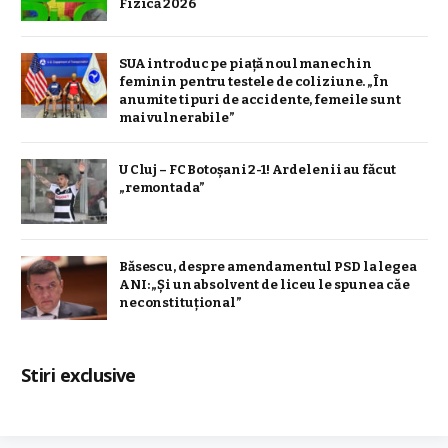
Fizică 2026
SUA introduc pe piață noul manechin
feminin pentru testele de coliziune. „În
anumite tipuri de accidente, femeile sunt
mai vulnerabile”
U Cluj – FC Botoșani 2-1! Ardelenii au făcut
„remontada”
Băsescu, despre amendamentul PSD la legea
ANI: „Și un absolvent de liceu le spunea că e
neconstituţional”
Stiri exclusive