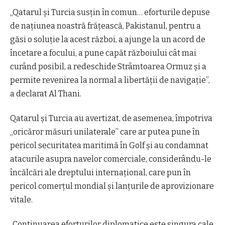
„Qatarul și Turcia susțin în comun… eforturile depuse
de națiunea noastră frățească, Pakistanul, pentru a
găsi o soluție la acest război, a ajunge la un acord de
încetare a focului, a pune capăt războiului cât mai
curând posibil, a redeschide Strâmtoarea Ormuz și a
permite revenirea la normal a libertății de navigație”,
a declarat Al Thani.
Qatarul și Turcia au avertizat, de asemenea, împotriva
„oricăror măsuri unilaterale” care ar putea pune în
pericol securitatea maritimă în Golf și au condamnat
atacurile asupra navelor comerciale, considerându-le
încălcări ale dreptului internațional, care pun în
pericol comerțul mondial și lanțurile de aprovizionare
vitale.
„Continuarea eforturilor diplomatice este singura cale