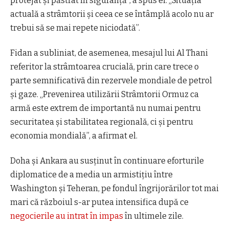
protejat și păstrat în siguranță”, a spus el. „Situația
actuală a strâmtorii și ceea ce se întâmplă acolo nu ar
trebui să se mai repete niciodată”.
Fidan a subliniat, de asemenea, mesajul lui Al Thani
referitor la strâmtoarea crucială, prin care trece o
parte semnificativă din rezervele mondiale de petrol
și gaze.
„Prevenirea utilizării Strâmtorii Ormuz ca
armă este extrem de importantă nu numai pentru
securitatea și stabilitatea regională, ci și pentru
economia mondială”, a afirmat el.
Doha și Ankara au susținut în continuare eforturile
diplomatice de a media un armistițiu între
Washington și Teheran, pe fondul îngrijorărilor tot mai
mari că războiul s-ar putea intensifica după ce
negocierile au intrat în impas
în ultimele zile.