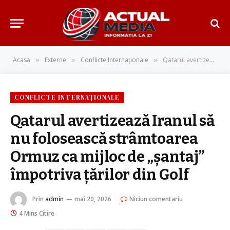
Acasă
Externe
Conflicte Internaționale
Qatarul avertizează Iranul să nu folosească strâmtoarea Ormuz ca mijloc de „șantaj” împotriva țărilor din Golf
»
»
»
CONFLICTE INTERNAȚIONALE
Qatarul avertizează Iranul să
nu folosească strâmtoarea
Ormuz ca mijloc de „șantaj”
împotriva țărilor din Golf
Prin
admin
mai 20, 2026
Niciun comentariu
4 Mins Citire