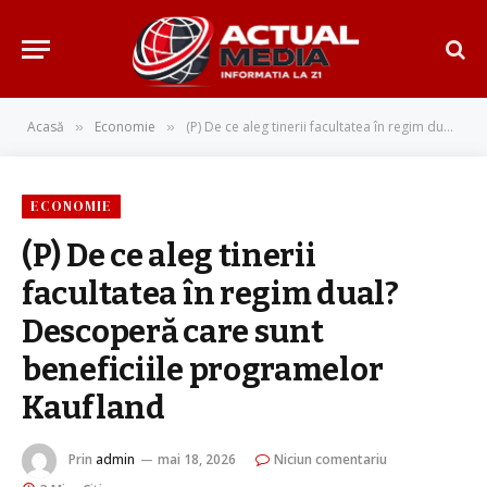
Acasă
Economie
(P) De ce aleg tinerii facultatea în regim dual? Descoperă care sunt beneficiile programelor Kaufland
»
»
ECONOMIE
(P) De ce aleg tinerii
facultatea în regim dual?
Descoperă care sunt
beneficiile programelor
Kaufland
Prin
admin
mai 18, 2026
Niciun comentariu