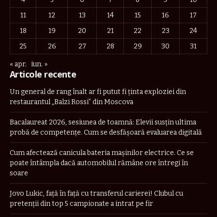
11
12
13
14
15
16
17
18
19
20
21
22
23
24
25
26
27
28
29
30
31
« apr.
iun. »
Articole recente
Un general de rang înalt ar fi putut fi ținta exploziei din
restaurantul „Balzi Rossi” din Moscova
Bacalaureat 2026, sesiunea de toamnă: Elevii susțin ultima
probă de competențe. Cum se desfășoară evaluarea digitală
Cum afectează canicula bateria mașinilor electrice. Ce se
poate întâmpla dacă automobilul rămâne ore întregi în
soare
Jovo Lukic, față în față cu transferul carierei! Clubul cu
pretenții din top 5 campionate a intrat pe fir