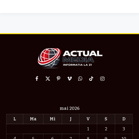
Facebook
X
Pinterest
Vimeo
WhatsApp
TikTok
Instagram
(Twitter)
mai 2026
L
Ma
Mi
J
V
S
D
1
2
3
4
5
6
7
8
9
10