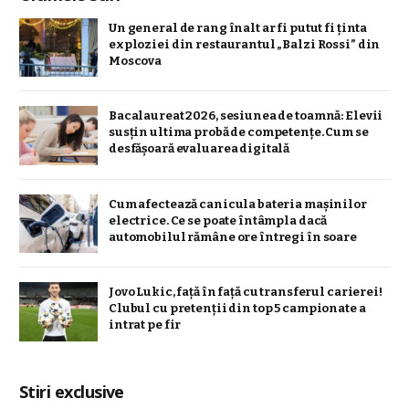
Un general de rang înalt ar fi putut fi ținta
exploziei din restaurantul „Balzi Rossi” din
Moscova
Bacalaureat 2026, sesiunea de toamnă: Elevii
susțin ultima probă de competențe. Cum se
desfășoară evaluarea digitală
Cum afectează canicula bateria mașinilor
electrice. Ce se poate întâmpla dacă
automobilul rămâne ore întregi în soare
Jovo Lukic, față în față cu transferul carierei!
Clubul cu pretenții din top 5 campionate a
intrat pe fir
Stiri exclusive