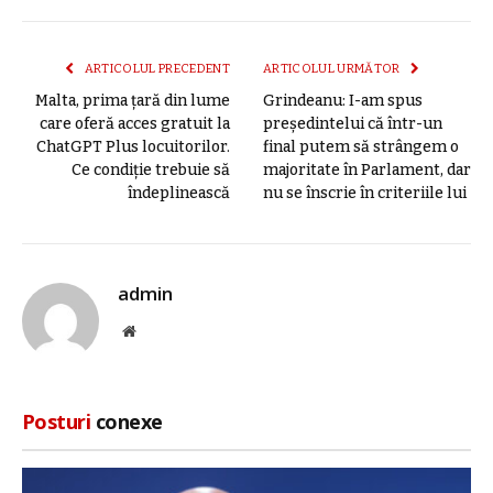
mail
link
ARTICOLUL PRECEDENT
ARTICOLUL URMĂTOR
Malta, prima țară din lume
Grindeanu: I-am spus
care oferă acces gratuit la
preşedintelui că într-un
ChatGPT Plus locuitorilor.
final putem să strângem o
Ce condiție trebuie să
majoritate în Parlament, dar
îndeplinească
nu se înscrie în criteriile lui
admin
Site
web
Posturi
conexe