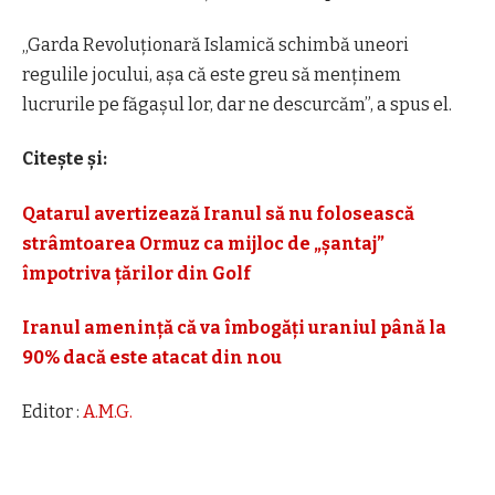
„Garda Revoluționară Islamică schimbă uneori
regulile jocului, așa că este greu să menținem
lucrurile pe făgașul lor, dar ne descurcăm”, a spus el.
Citește și:
Qatarul avertizează Iranul să nu folosească
strâmtoarea Ormuz ca mijloc de „șantaj”
împotriva țărilor din Golf
Iranul amenință că va îmbogăţi uraniul până la
90% dacă este atacat din nou
Editor :
A.M.G.