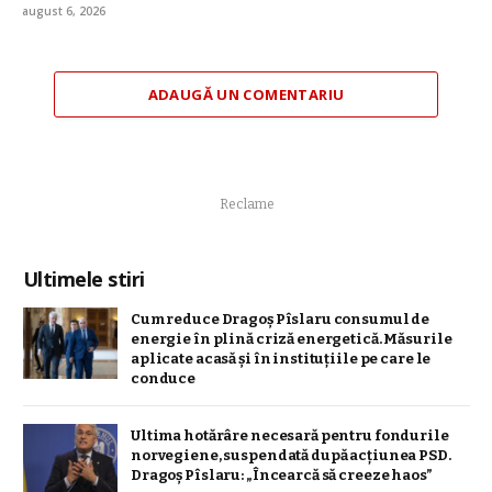
august 6, 2026
ADAUGĂ UN COMENTARIU
Reclame
Ultimele stiri
Cum reduce Dragoș Pîslaru consumul de
energie în plină criză energetică. Măsurile
aplicate acasă și în instituțiile pe care le
conduce
Ultima hotărâre necesară pentru fondurile
norvegiene, suspendată după acțiunea PSD.
Dragoș Pîslaru: „Încearcă să creeze haos”