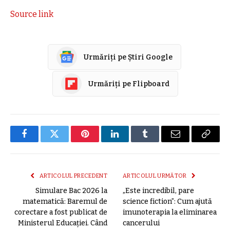
Source link
Urmăriți pe Știri Google
Urmăriți pe Flipboard
Facebook
Twitter
Pinterest
LinkedIn
Tumblr
E-
Copier
mail
link
ARTICOLUL PRECEDENT
ARTICOLUL URMĂTOR
Simulare Bac 2026 la
„Este incredibil, pare
matematică: Baremul de
science fiction”: Cum ajută
corectare a fost publicat de
imunoterapia la eliminarea
Ministerul Educației. Când
cancerului