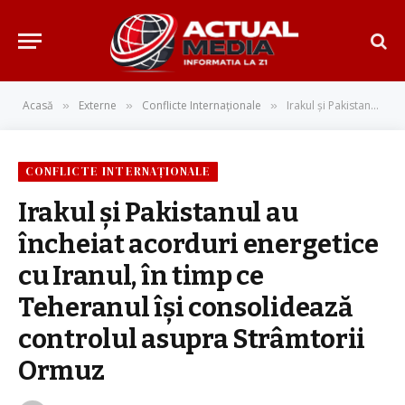
Acasă
Externe
Conflicte Internaționale
Irakul și Pakistanul au încheiat acorduri energetice cu Iranul, în timp ce Teheranul își consolidează controlul asupra Strâmtorii Ormuz
»
»
»
CONFLICTE INTERNAȚIONALE
Irakul și Pakistanul au
încheiat acorduri energetice
cu Iranul, în timp ce
Teheranul își consolidează
controlul asupra Strâmtorii
Ormuz