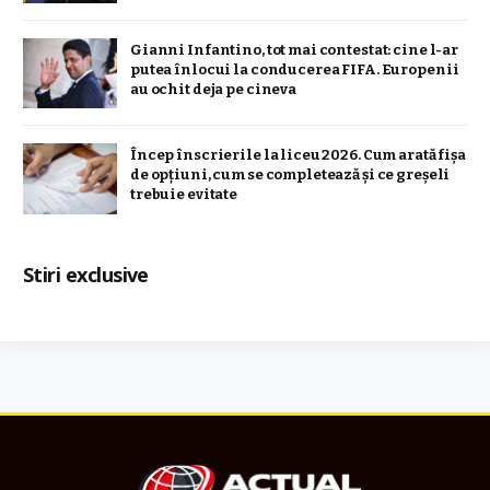
Gianni Infantino, tot mai contestat: cine l-ar
putea înlocui la conducerea FIFA. Europenii
au ochit deja pe cineva
Încep înscrierile la liceu 2026. Cum arată fișa
de opțiuni, cum se completează și ce greșeli
trebuie evitate
Stiri exclusive