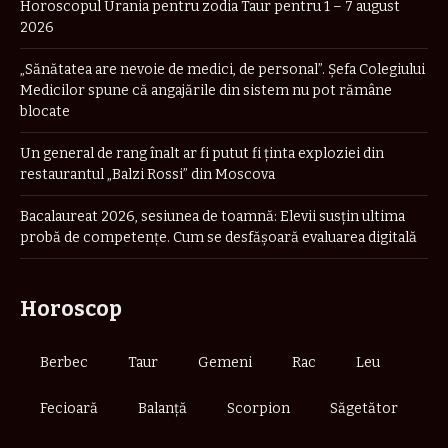
Horoscopul Urania pentru zodia Taur pentru 1 – 7 august
2026
„Sănătatea are nevoie de medici, de personal”. Șefa Colegiului
Medicilor spune că angajările din sistem nu pot rămâne
blocate
Un general de rang înalt ar fi putut fi ținta exploziei din
restaurantul „Balzi Rossi” din Moscova
Bacalaureat 2026, sesiunea de toamnă: Elevii susțin ultima
probă de competențe. Cum se desfășoară evaluarea digitală
Horoscop
Berbec
Taur
Gemeni
Rac
Leu
Fecioară
Balanță
Scorpion
Săgetător