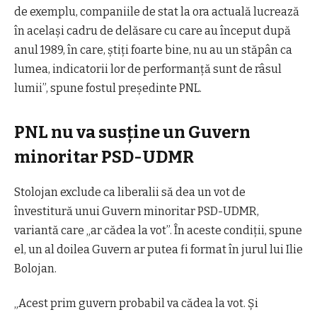
de exemplu, companiile de stat la ora actuală lucrează
în același cadru de delăsare cu care au început după
anul 1989, în care, știți foarte bine, nu au un stăpân ca
lumea, indicatorii lor de performanță sunt de râsul
lumii”, spune fostul președinte PNL.
PNL nu va susține un Guvern
minoritar PSD-UDMR
Stolojan exclude ca liberalii să dea un vot de
învestitură unui Guvern minoritar PSD-UDMR,
variantă care „ar cădea la vot”. În aceste condiții, spune
el, un al doilea Guvern ar putea fi format în jurul lui Ilie
Bolojan.
„Acest prim guvern probabil va cădea la vot. Și