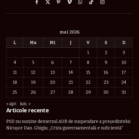
Facebook
X
Pinterest
Vimeo
WhatsApp
TikTok
Instagram
(Twitter)
mai 2026
L
Ma
Mi
J
V
S
D
1
2
3
4
5
6
7
8
9
10
11
12
13
14
15
16
17
18
19
20
21
22
23
24
25
26
27
28
29
30
31
« apr.
iun. »
Articole recente
PSD nu susține demersul AUR de suspendare a președintelui
Nicușor Dan. Ghigiu: „Criza guvernamentală e suficientă”