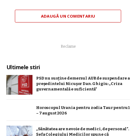
ADAUGĂ UN COMENTARIU
Reclame
Ultimele stiri
PSD nu susține demersul AUR de suspendare a
președintelui Nicușor Dan. Ghigiu: „Criza
guvernamentală e suficientă”
Horoscopul Urania pentru zodia Taur pentru 1
– 7 august 2026
„Sănătatea are nevoie de medici, de personal”.
Șefa Colegiului Medicilor spune că