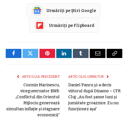
Urmăriți pe Știri Google
Urmăriți pe Flipboard
Facebook
Twitter
Pinterest
LinkedIn
Tumblr
E-
Copier
mail
link
ARTICOLUL PRECEDENT
ARTICOLUL URMĂTOR
Cosmin Marinescu,
Daniel Pancu și-a decis
viceguvernator BNR:
viitorul după Dinamo – CFR
„Conflictul din Orientul
Cluj: „Au fost șanse luni și
Mijlociu generează
jumătate groaznice. Eu nu
simultan inflație și stagnare
funcționez așa”
economică”