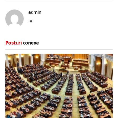
admin
Site
web
Posturi
conexe