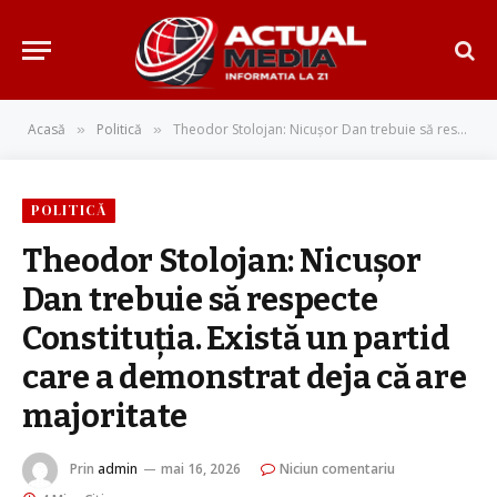
Acasă
Politică
Theodor Stolojan: Nicușor Dan trebuie să respecte Constituția. Există un partid care a demonstrat deja că are majoritate
»
»
POLITICĂ
Theodor Stolojan: Nicușor
Dan trebuie să respecte
Constituția. Există un partid
care a demonstrat deja că are
majoritate
Prin
admin
mai 16, 2026
Niciun comentariu