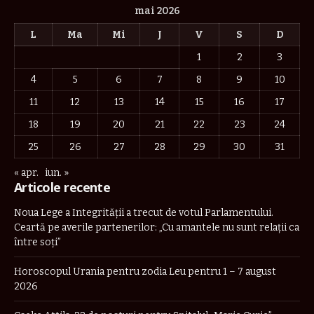
mai 2026
L
Ma
Mi
J
V
S
D
1
2
3
4
5
6
7
8
9
10
11
12
13
14
15
16
17
18
19
20
21
22
23
24
25
26
27
28
29
30
31
« apr.
iun. »
Articole recente
Noua Lege a Integrității a trecut de votul Parlamentului.
Ceartă pe averile partenerilor: „Cu amantele nu sunt relații ca
între soți”
Horoscopul Urania pentru zodia Leu pentru 1 – 7 august
2026