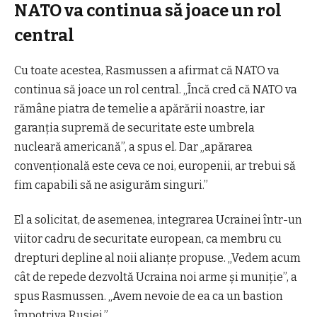
NATO va continua să joace un rol
central
Cu toate acestea, Rasmussen a afirmat că NATO va
continua să joace un rol central. „Încă cred că NATO va
rămâne piatra de temelie a apărării noastre, iar
garanția supremă de securitate este umbrela
nucleară americană”, a spus el. Dar „apărarea
convențională este ceva ce noi, europenii, ar trebui să
fim capabili să ne asigurăm singuri.”
El a solicitat, de asemenea, integrarea Ucrainei într-un
viitor cadru de securitate european, ca membru cu
drepturi depline al noii alianțe propuse. „Vedem acum
cât de repede dezvoltă Ucraina noi arme și muniție”, a
spus Rasmussen. „Avem nevoie de ea ca un bastion
împotriva Rusiei.”