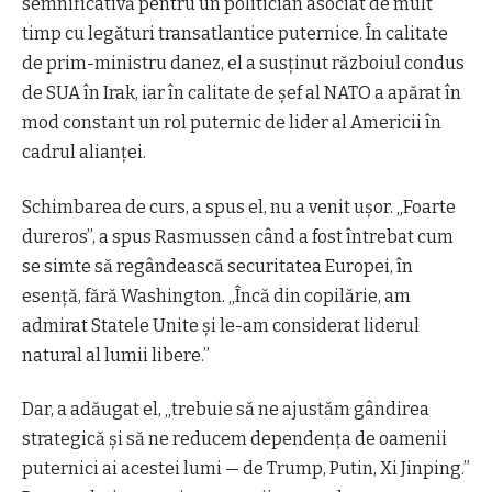
semnificativă pentru un politician asociat de mult
timp cu legături transatlantice puternice. În calitate
de prim-ministru danez, el a susținut războiul condus
de SUA în Irak, iar în calitate de șef al NATO a apărat în
mod constant un rol puternic de lider al Americii în
cadrul alianței.
Schimbarea de curs, a spus el, nu a venit ușor. „Foarte
dureros”, a spus Rasmussen când a fost întrebat cum
se simte să regândească securitatea Europei, în
esență, fără Washington. „Încă din copilărie, am
admirat Statele Unite și le-am considerat liderul
natural al lumii libere.”
Dar, a adăugat el, „trebuie să ne ajustăm gândirea
strategică și să ne reducem dependența de oamenii
puternici ai acestei lumi — de Trump, Putin, Xi Jinping.”