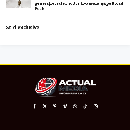
generației sale, mort într-o avalanșă pe Broad
Peak
Stiri exclusive
Facebook
X
Pinterest
Vimeo
WhatsApp
TikTok
Instagram
(Twitter)