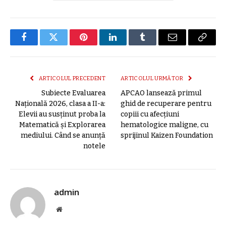
Facebook
Twitter
Pinterest
LinkedIn
Tumblr
E-
Copier
mail
link
ARTICOLUL PRECEDENT
ARTICOLUL URMĂTOR
Subiecte Evaluarea
APCAO lansează primul
Națională 2026, clasa a II-a:
ghid de recuperare pentru
Elevii au susținut proba la
copiii cu afecțiuni
Matematică și Explorarea
hematologice maligne, cu
mediului. Când se anunță
sprijinul Kaizen Foundation
notele
admin
Site
web