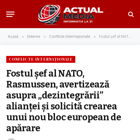
Acasă
Externe
Conflicte Internaționale
Fostul șef al NATO, Rasmussen, avertizează asupra „dezintegrării” alianței și solicită crearea unui nou bloc european de apărare
»
»
»
CONFLICTE INTERNAȚIONALE
Fostul șef al NATO,
Rasmussen, avertizează
asupra „dezintegrării”
alianței și solicită crearea
unui nou bloc european de
apărare