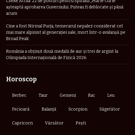
Cseke Attila: 22 de posturi pentru Spitalul „Marie Curie”
așteaptă aprobarea Guvernului. Puteau fi deblocate și până
acum
Cine a fost Nirmal Purja, temerarul nepalez considerat cel
mai mare alpinist al generației sale, mort într-o avalanșă pe
Broad Peak
România a obţinut două medalii de aur şi trei de argint la
Olimpiada Internaţională de Fizică 2026
Horoscop
Berbec
Taur
Gemeni
Rac
Leu
Fecioară
Balanță
Scorpion
Săgetător
Capricorn
Vărsător
Pești