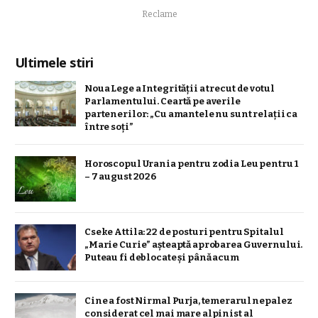
Reclame
Ultimele stiri
Noua Lege a Integrității a trecut de votul
Parlamentului. Ceartă pe averile
partenerilor: „Cu amantele nu sunt relații ca
între soți”
Horoscopul Urania pentru zodia Leu pentru 1
– 7 august 2026
Cseke Attila: 22 de posturi pentru Spitalul
„Marie Curie” așteaptă aprobarea Guvernului.
Puteau fi deblocate și până acum
Cine a fost Nirmal Purja, temerarul nepalez
considerat cel mai mare alpinist al