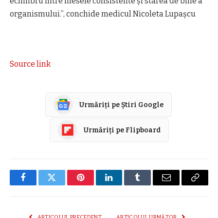
echilibru între mesele consistente și starea de bine a
organismului.”, conchide medicul Nicoleta Lupașcu
Source link
Urmăriți pe Știri Google
Urmăriți pe Flipboard
Facebook
Twitter
Pinterest
LinkedIn
Tumblr
E-
Copier
mail
link
ARTICOLUL PRECEDENT
ARTICOLUL URMĂTOR