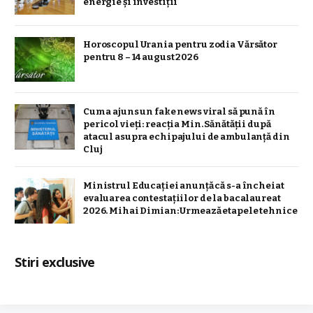
energie și investiții
Horoscopul Urania pentru zodia Vărsător
pentru 8 – 14 august 2026
Cum a ajuns un fake news viral să pună în
pericol vieți: reacția Min. Sănătății după
atacul asupra echipajului de ambulanță din
Cluj
Ministrul Educației anunță că s-a încheiat
evaluarea contestațiilor de la bacalaureat
2026. Mihai Dimian: Urmează etapele tehnice
Stiri exclusive