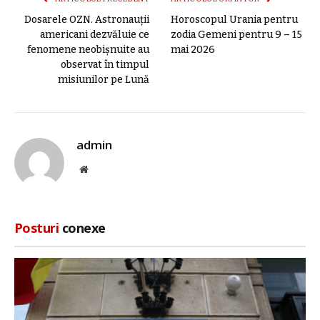
Dosarele OZN. Astronauții
Horoscopul Urania pentru
americani dezvăluie ce
zodia Gemeni pentru 9 – 15
fenomene neobișnuite au
mai 2026
observat în timpul
misiunilor pe Lună
admin
Site
web
Posturi
conexe