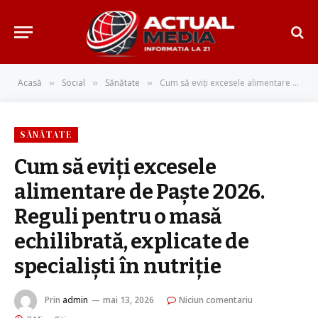
Acasă
Social
Sănătate
Cum să eviți excesele alimentare de Paște 2026. Reguli pentru o masă echilibrată, explicate de specialiști în nutriție
»
»
»
SĂNĂTATE
Cum să eviți excesele
alimentare de Paște 2026.
Reguli pentru o masă
echilibrată, explicate de
specialiști în nutriție
Prin
admin
mai 13, 2026
Niciun comentariu