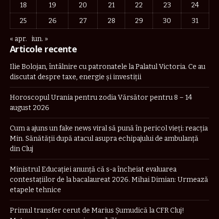
18
19
20
21
22
23
24
25
26
27
28
29
30
31
« apr.
iun. »
Articole recente
Ilie Bolojan, întâlnire cu patronatele la Palatul Victoria. Ce au
discutat despre taxe, energie și investiții
Horoscopul Urania pentru zodia Vărsător pentru 8 – 14
august 2026
Cum a ajuns un fake news viral să pună în pericol vieți: reacția
Min. Sănătății după atacul asupra echipajului de ambulanță
din Cluj
Ministrul Educației anunță că s-a încheiat evaluarea
contestațiilor de la bacalaureat 2026. Mihai Dimian: Urmează
etapele tehnice
Primul transfer cerut de Marius Șumudică la CFR Cluj!