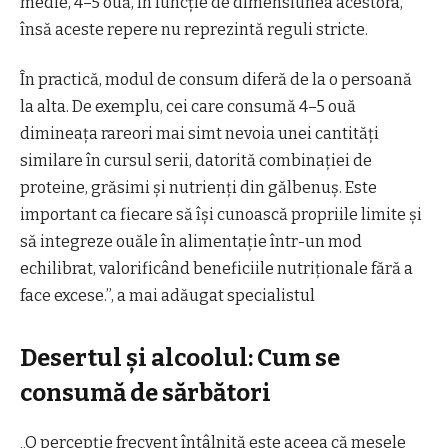
medie, 4–5 ouă, în funcție de dimensiunea acestora,
însă aceste repere nu reprezintă reguli stricte.
În practică, modul de consum diferă de la o persoană
la alta. De exemplu, cei care consumă 4–5 ouă
dimineața rareori mai simt nevoia unei cantități
similare în cursul serii, datorită combinației de
proteine, grăsimi și nutrienți din gălbenuș. Este
important ca fiecare să își cunoască propriile limite și
să integreze ouăle în alimentație într-un mod
echilibrat, valorificând beneficiile nutriționale fără a
face excese.”, a mai adăugat specialistul
Desertul și alcoolul: Cum se
consumă de sărbători
„O percepție frecvent întâlnită este aceea că mesele