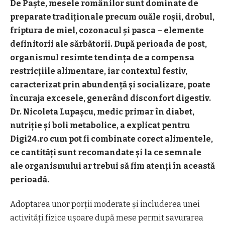
De Paște, mesele românilor sunt dominate de
preparate tradiționale precum ouăle roșii, drobul,
friptura de miel, cozonacul și pasca – elemente
definitorii ale sărbătorii. După perioada de post,
organismul resimte tendința de a compensa
restricțiile alimentare, iar contextul festiv,
caracterizat prin abundență și socializare, poate
încuraja excesele, generând disconfort digestiv.
Dr. Nicoleta Lupașcu, medic primar în diabet,
nutriție și boli metabolice, a explicat pentru
Digi24.ro cum pot fi combinate corect alimentele,
ce cantități sunt recomandate și la ce semnale
ale organismului ar trebui să fim atenți în această
perioadă.
Adoptarea unor porții moderate și includerea unei
activități fizice ușoare după mese permit savurarea