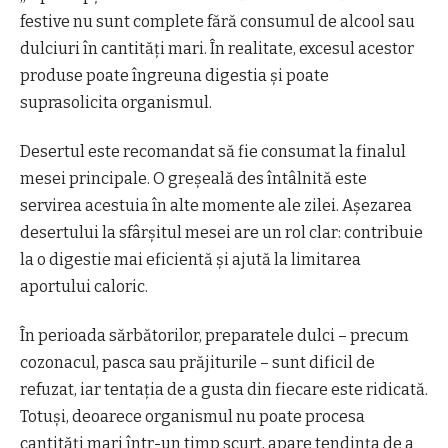
festive nu sunt complete fără consumul de alcool sau
dulciuri în cantități mari. În realitate, excesul acestor
produse poate îngreuna digestia și poate
suprasolicita organismul.
Desertul este recomandat să fie consumat la finalul
mesei principale. O greșeală des întâlnită este
servirea acestuia în alte momente ale zilei. Așezarea
desertului la sfârșitul mesei are un rol clar: contribuie
la o digestie mai eficientă și ajută la limitarea
aportului caloric.
În perioada sărbătorilor, preparatele dulci – precum
cozonacul, pasca sau prăjiturile – sunt dificil de
refuzat, iar tentația de a gusta din fiecare este ridicată.
Totuși, deoarece organismul nu poate procesa
cantități mari într-un timp scurt, apare tendința de a