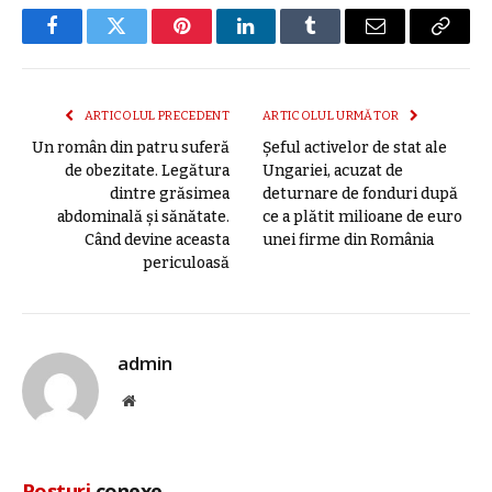
Facebook
Twitter
Pinterest
LinkedIn
Tumblr
E-
Copier
mail
link
ARTICOLUL PRECEDENT
ARTICOLUL URMĂTOR
Un român din patru suferă
Șeful activelor de stat ale
de obezitate. Legătura
Ungariei, acuzat de
dintre grăsimea
deturnare de fonduri după
abdominală și sănătate.
ce a plătit milioane de euro
Când devine aceasta
unei firme din România
periculoasă
admin
Site
web
Posturi
conexe