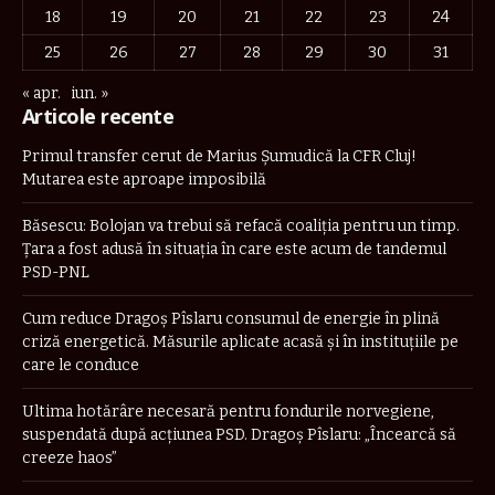
18
19
20
21
22
23
24
25
26
27
28
29
30
31
« apr.
iun. »
Articole recente
Primul transfer cerut de Marius Șumudică la CFR Cluj!
Mutarea este aproape imposibilă
Băsescu: Bolojan va trebui să refacă coaliţia pentru un timp.
Țara a fost adusă în situaţia în care este acum de tandemul
PSD-PNL
Cum reduce Dragoș Pîslaru consumul de energie în plină
criză energetică. Măsurile aplicate acasă și în instituțiile pe
care le conduce
Ultima hotărâre necesară pentru fondurile norvegiene,
suspendată după acțiunea PSD. Dragoș Pîslaru: „Încearcă să
creeze haos”