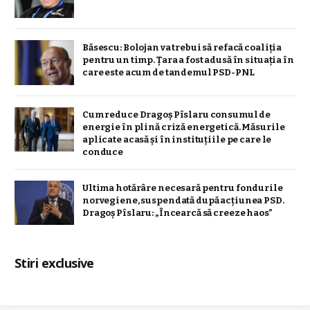
Băsescu: Bolojan va trebui să refacă coaliţia
pentru un timp. Țara a fost adusă în situaţia în
care este acum de tandemul PSD-PNL
Cum reduce Dragoș Pîslaru consumul de
energie în plină criză energetică. Măsurile
aplicate acasă și în instituțiile pe care le
conduce
Ultima hotărâre necesară pentru fondurile
norvegiene, suspendată după acțiunea PSD.
Dragoș Pîslaru: „Încearcă să creeze haos”
Stiri exclusive