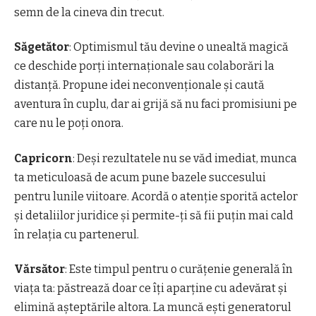
semn de la cineva din trecut.
Săgetător
: Optimismul tău devine o unealtă magică
ce deschide porți internaționale sau colaborări la
distanță. Propune idei neconvenționale și caută
aventura în cuplu, dar ai grijă să nu faci promisiuni pe
care nu le poți onora.
Capricorn
: Deși rezultatele nu se văd imediat, munca
ta meticuloasă de acum pune bazele succesului
pentru lunile viitoare. Acordă o atenție sporită actelor
și detaliilor juridice și permite-ți să fii puțin mai cald
în relația cu partenerul.
Vărsător
: Este timpul pentru o curățenie generală în
viața ta: păstrează doar ce îți aparține cu adevărat și
elimină așteptările altora. La muncă ești generatorul