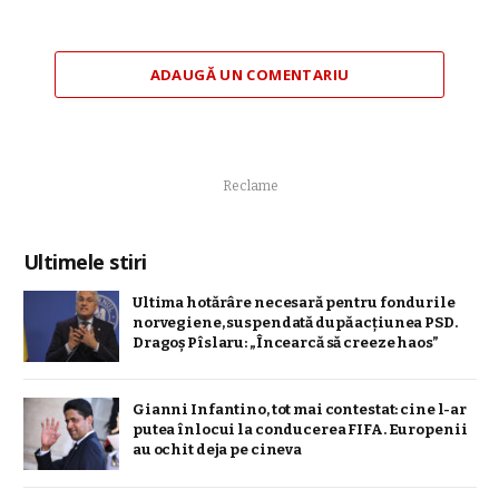
ADAUGĂ UN COMENTARIU
Reclame
Ultimele stiri
Ultima hotărâre necesară pentru fondurile
norvegiene, suspendată după acțiunea PSD.
Dragoș Pîslaru: „Încearcă să creeze haos”
Gianni Infantino, tot mai contestat: cine l-ar
putea înlocui la conducerea FIFA. Europenii
au ochit deja pe cineva