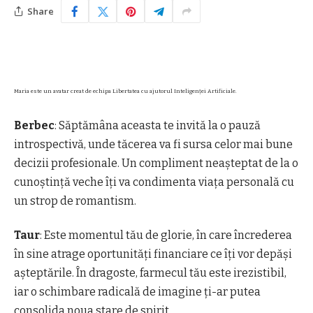
Share
Maria este un avatar creat de echipa Libertatea cu ajutorul Inteligenței Artificiale.
Berbec
: Săptămâna aceasta te invită la o pauză
introspectivă, unde tăcerea va fi sursa celor mai bune
decizii profesionale. Un compliment neașteptat de la o
cunoștință veche îți va condimenta viața personală cu
un strop de romantism.
Taur
: Este momentul tău de glorie, în care încrederea
în sine atrage oportunități financiare ce îți vor depăși
așteptările. În dragoste, farmecul tău este irezistibil,
iar o schimbare radicală de imagine ți-ar putea
consolida noua stare de spirit.