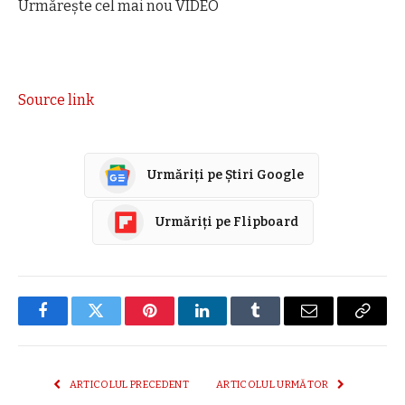
Urmărește cel mai nou VIDEO
Source link
Urmăriți pe Știri Google
Urmăriți pe Flipboard
Facebook
Twitter
Pinterest
LinkedIn
Tumblr
E-
Copier
mail
link
ARTICOLUL PRECEDENT
ARTICOLUL URMĂTOR