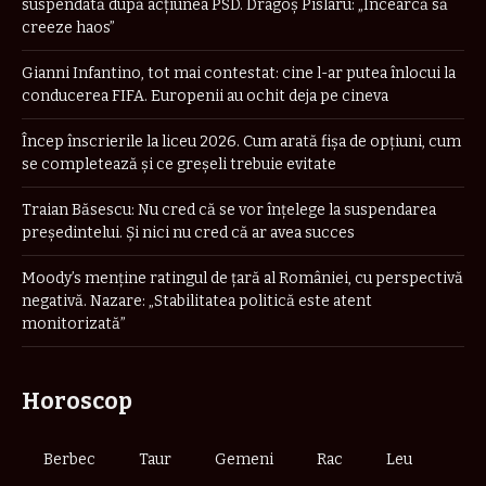
suspendată după acțiunea PSD. Dragoș Pîslaru: „Încearcă să
creeze haos”
Gianni Infantino, tot mai contestat: cine l-ar putea înlocui la
conducerea FIFA. Europenii au ochit deja pe cineva
Încep înscrierile la liceu 2026. Cum arată fișa de opțiuni, cum
se completează și ce greșeli trebuie evitate
Traian Băsescu: Nu cred că se vor înţelege la suspendarea
preşedintelui. Şi nici nu cred că ar avea succes
Moody’s menține ratingul de țară al României, cu perspectivă
negativă. Nazare: „Stabilitatea politică este atent
monitorizată”
Horoscop
Berbec
Taur
Gemeni
Rac
Leu