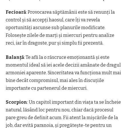
Fecioară
: Provocarea săptămânii este să renunți la
control și să accepți haosul, care îți va revela
oportunități ascunse sub planurile modificate.
Folosește zilele de marți și miercuri pentru analize
reci, iar în dragoste, pur și simplu fii prezentă.
Balanță
: Te afli la o răscruce emoționantă și este
momentul ideal să iei acele decizii amânate de dragul
armoniei aparente. Sinceritatea va funcționa mult mai
bine decât compromisul, mai ales în discuțiile
importante cu partenerul de miercuri.
Scorpion
: Un capitol important din viața ta se încheie
natural, lăsând loc pentru nou, chiar dacă procesul
pare greu de definit acum. Fii atent la mișcările de la
job, dar evită paranoia, și pregătește-te pentru un