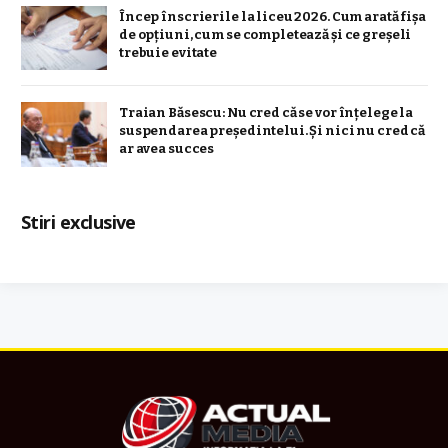
Încep înscrierile la liceu 2026. Cum arată fișa
de opțiuni, cum se completează și ce greșeli
trebuie evitate
Traian Băsescu: Nu cred că se vor înţelege la
suspendarea preşedintelui. Şi nici nu cred că
ar avea succes
Stiri exclusive