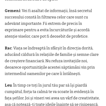
Gemeni
: Vei fi asaltat de informații, însă secretul
succesului constă în filtrarea celor care sunt cu
adevărat importante. Fii extrem de precis în
exprimare pentru a evita încurcăturile și acordă
atenție viselor, care pot fi deosebit de profetice.
Rac
: Viața se îndreaptă în sfârșit în direcția dorită,
aducând căldură în relațiile de familie și semne clare
de creștere financiară. Nu refuza invitațiile noi,
deoarece oportunitățile acestei săptămâni vin prin
intermediul oamenilor pe care îi întâlnești.
Leu
: În timp ce toți în jurul tău par să își piardă
cumpătul, forța ta calmă te va scoate în evidență în
fața șefilor. Joi și vineri vei avea un vârf de creativitate,
așa că notează-ți toate ideile înainte să se risipească.