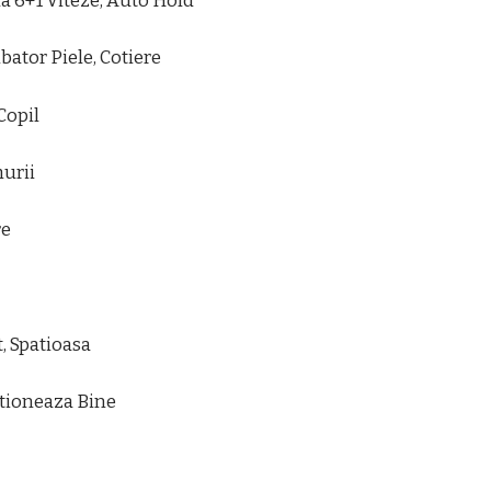
a 6+1 Viteze, Auto Hold
ator Piele, Cotiere
Copil
urii
re
t, Spatioasa
ctioneaza Bine