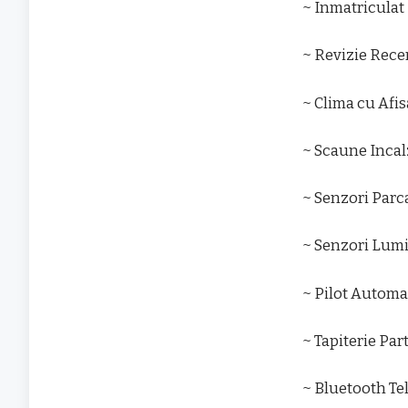
~ Inmatriculat 
~ Revizie Recent
~ Clima cu Afis
~ Scaune Incal
~ Senzori Parc
~ Senzori Lum
~ Pilot Automa
~ Tapiterie Part
~ Bluetooth Te