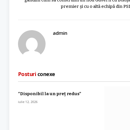
gândim cum să construim un nou Guvern cu Boloj
premier și cu o altă echipă din PS
admin
Posturi
conexe
“Disponibil la un preț redus”
iulie 12, 2026