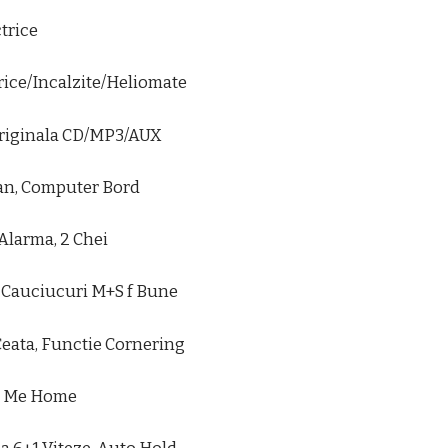
trice
trice/Incalzite/Heliomate
Originala CD/MP3/AUX
an, Computer Bord
 Alarma, 2 Chei
7, Cauciucuri M+S f Bune
Ceata, Functie Cornering
e Me Home