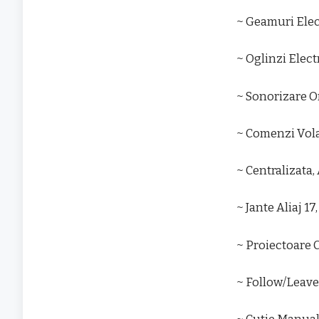
~ Geamuri Elec
~ Oglinzi Elec
~ Sonorizare 
~ Comenzi Vol
~ Centralizata,
~ Jante Aliaj 1
~ Proiectoare 
~ Follow/Leav