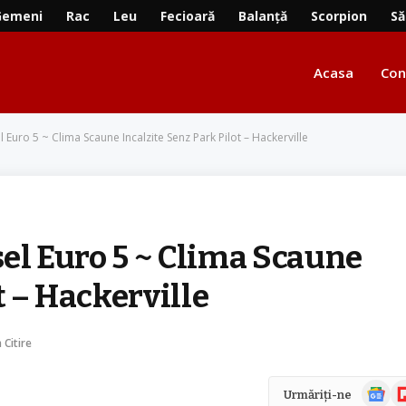
Gemeni
Rac
Leu
Fecioară
Balanță
Scorpion
Să
Acasa
Con
 Euro 5 ~ Clima Scaune Incalzite Senz Park Pilot – Hackerville
sel Euro 5 ~ Clima Scaune
t – Hackerville
 Citire
Știri
Fl
Urmăriți-ne