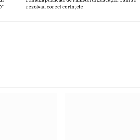
an
română publicate de Ministerul Educației. Cum se
D”
rezolvau corect cerințele