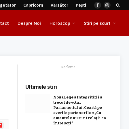
getător
Capricorn
Vărsător
Pești
Facebook
Instagram
tact
Despre Noi
Horoscop
Stiri pe scurt
Reclame
Ultimele stiri
Noua Lege a Integrității a
trecut de votul
Parlamentului. Ceartă pe
averile partenerilor: „Cu
amantele nu sunt relații ca
ipboard
între soți”