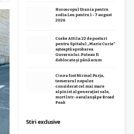
Horoscopul Urania pentru
zodia Leu pentru 1 – 7 august
2026
Cseke Attila: 22 de posturi
pentru Spitalul „Marie Curie”
așteaptă aprobarea
Guvernului. Puteau fi
deblocate și până acum
Cine a fost Nirmal Purja,
temerarul nepalez
considerat cel mai mare
alpinist al generației sale,
mort într-o avalanșă pe Broad
Peak
Stiri exclusive