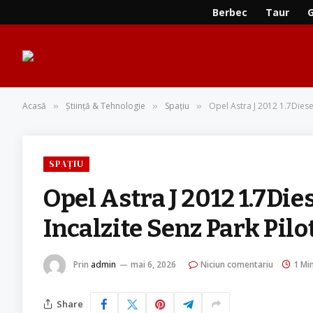
Berbec
Taur
Acasă
Știință & Tehnologie
Spațiu
Opel Astra J 2012 1.7Diesel
»
»
»
SPAȚIU
Opel Astra J 2012 1.7Die
Incalzite Senz Park Pilo
Prin
admin
mai 6, 2026
Niciun comentariu
1 Min
Share