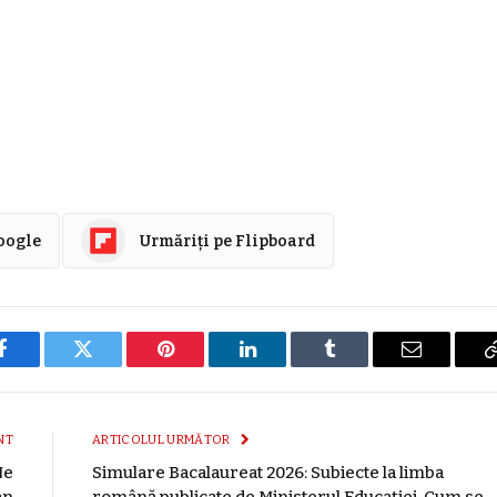
Google
Urmăriți pe Flipboard
Facebook
Twitter
Pinterest
LinkedIn
Tumblr
E-
mail
NT
ARTICOLUL URMĂTOR
Ne
Simulare Bacalaureat 2026: Subiecte la limba