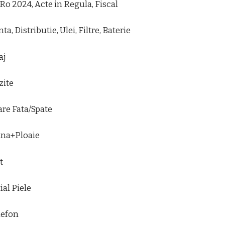
Ro 2024, Acte in Regula, Fiscal
a, Distributie, Ulei, Filtre, Baterie
aj
zite
are Fata/Spate
ina+Ploaie
t
ial Piele
lefon