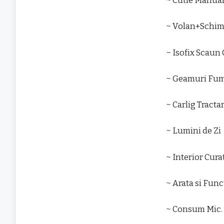
~ Cutie Manual
~ Volan+Schimb
~ Isofix Scaun 
~ Geamuri Fum
~ Carlig Tracta
~ Lumini de Zi
~ Interior Cura
~ Arata si Fun
~ Consum Mic.