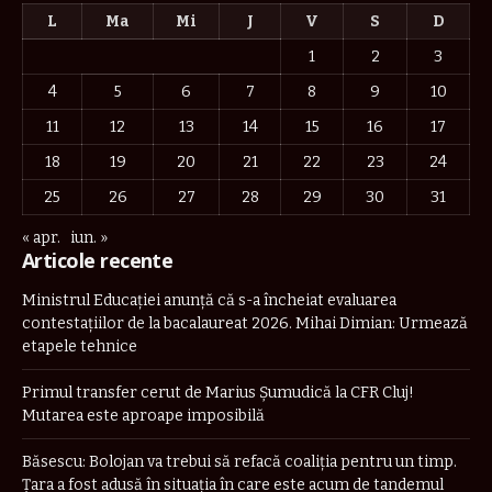
L
Ma
Mi
J
V
S
D
1
2
3
4
5
6
7
8
9
10
11
12
13
14
15
16
17
18
19
20
21
22
23
24
25
26
27
28
29
30
31
« apr.
iun. »
Articole recente
Ministrul Educației anunță că s-a încheiat evaluarea
contestațiilor de la bacalaureat 2026. Mihai Dimian: Urmează
etapele tehnice
Primul transfer cerut de Marius Șumudică la CFR Cluj!
Mutarea este aproape imposibilă
Băsescu: Bolojan va trebui să refacă coaliţia pentru un timp.
Țara a fost adusă în situaţia în care este acum de tandemul