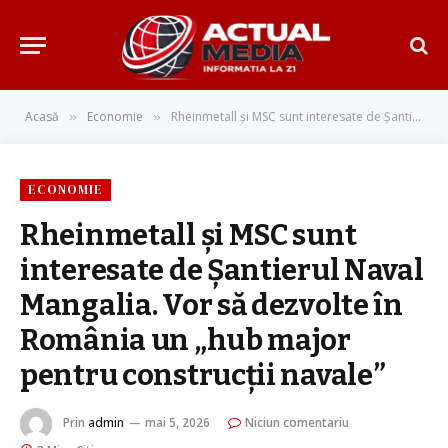
Acasă
Economie
Rheinmetall şi MSC sunt interesate de Şantierul Naval Mangalia. Vor să dezvolte în România un „hub major pentru construcţii navale”
»
»
ECONOMIE
Rheinmetall şi MSC sunt
interesate de Şantierul Naval
Mangalia. Vor să dezvolte în
România un „hub major
pentru construcţii navale”
Prin
admin
mai 5, 2026
Niciun comentariu