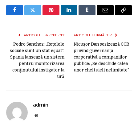
Facebook
Twitter
Pinterest
LinkedIn
Tumblr
E-
Copier
mail
link
ARTICOLUL PRECEDENT
ARTICOLUL URMĂTOR
Pedro Sanchez: „Rețelele
Nicușor Dan sesizează CCR
sociale sunt un stat eșuat”.
privind guvernanţa
Spania lansează un sistem
corporativă a companiilor
pentru monitorizarea
publice: „Se deschide calea
conținutului instigator la
unor cheltuieli nelimitate”
ură
admin
Site
web