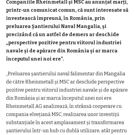
Companiile Rheinmetall şi MSC au anunţat marţi,
printr-un comunicat comun, că sunt interesate să
investească împreună, în România, prin
preluarea Şantierului Naval Mangalia, şi
precizând că un astfel de demers ar deschide
„
perspective pozitive pentru viitorul industriei
navale şi de apărare din România şi ar marca
începutul unei noi ere”.
„Preluarea şantierului naval falimentar din Mangalia
de către Rheinmetall şi MSC ar deschide perspective
pozitive pentru viitorul industriei navale şi de apărare
din România şi ar marca începutul unei noi ere.
Rheinmetall AG analizează, în strânsă cooperare cu
compania elveţiană MSC, realizarea unor investiţii
substanţiale în acest amplasament şi transformarea
şantierului într-un hub cu dublă utilizare, atât pentru