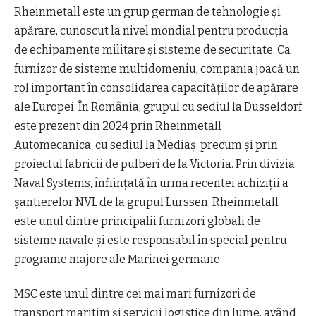
Rheinmetall este un grup german de tehnologie şi
apărare, cunoscut la nivel mondial pentru producţia
de echipamente militare şi sisteme de securitate. Ca
furnizor de sisteme multidomeniu, compania joacă un
rol important în consolidarea capacităţilor de apărare
ale Europei. În România, grupul cu sediul la Dusseldorf
este prezent din 2024 prin Rheinmetall
Automecanica, cu sediul la Mediaş, precum şi prin
proiectul fabricii de pulberi de la Victoria. Prin divizia
Naval Systems, înfiinţată în urma recentei achiziţii a
şantierelor NVL de la grupul L
u
rssen, Rheinmetall
este unul dintre principalii furnizori globali de
sisteme navale şi este responsabil în special pentru
programe majore ale Marinei germane.
MSC este unul dintre cei mai mari furnizori de
transport maritim şi servicii logistice din lume, având