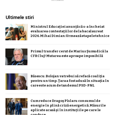
Ultimele stiri
Ministrul Educației anunță că s-a încheiat
evaluarea contestațiilor de la bacalaureat
2026. Mihai Dimian: Urmează etapele tehnice
Primul transfer cerut de Marius Șumudică la
CFR Cluj! Mutarea este aproape imposibilă
Băsescu: Bolojan va trebui să refacă coaliţia
pentru un timp. Țara a fost adusă în situaţia în
care este acum de tandemul PSD-PNL
Cum reduce Dragoș Pîslaru consumul de
energie în plină criză energetică. Măsurile
aplicate acasă și în instituțiile pe care le
conduce