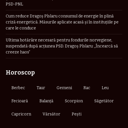
PSD-PNL
Cum reduce Dragoș Pîslaru consumul de energie în plină
criză energetică. Măsurile aplicate acasă și în instituțiile pe
care le conduce
Ultima hotărâre necesară pentru fondurile norvegiene,
suspendată după acțiunea PSD. Dragoș Pîslaru: „Încearcă să
creeze haos”
Horoscop
Berbec
Taur
Gemeni
Rac
Leu
Fecioară
Balanță
Scorpion
Săgetător
Capricorn
Vărsător
Pești