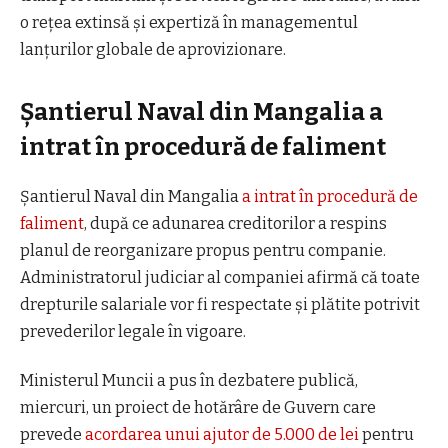
o reţea extinsă şi expertiză în managementul
lanţurilor globale de aprovizionare.
Şantierul Naval din Mangalia
a
intr
at
în procedură de faliment
Şantierul Naval din Mangalia
a
intr
at
în procedură de
faliment
, după ce adunarea creditorilor a respins
planul de reorganizare propus pentru companie.
Administratorul judiciar al companiei afirmă că toate
drepturile salariale vor fi respectate şi plătite potrivit
prevederilor legale în vigoare.
Ministerul Muncii a pus în dezbatere publică,
miercuri, un proiect de hotărâre de Guvern care
prevede
acordarea unui ajutor de 5.000 de lei
pentru