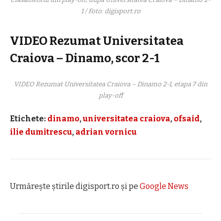
1 / Foto: digisport.ro
VIDEO Rezumat Universitatea
Craiova – Dinamo, scor 2-1
VIDEO Rezumat Universitatea Craiova – Dinamo 2-1, etapa 7 din
play-off
Etichete:
dinamo
,
universitatea craiova
,
ofsaid
,
ilie dumitrescu
,
adrian vornicu
Urmărește știrile digisport.ro și pe
Google News