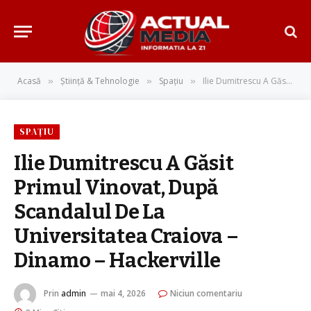
Acasă
Știință & Tehnologie
Spațiu
Ilie Dumitrescu A Găsit Primul Vinovat, După Scandalul De La Universitatea Craiova – Dinamo – Hackerville
»
»
»
SPAȚIU
Ilie Dumitrescu A Găsit
Primul Vinovat, După
Scandalul De La
Universitatea Craiova –
Dinamo – Hackerville
Prin
admin
mai 4, 2026
Niciun comentariu