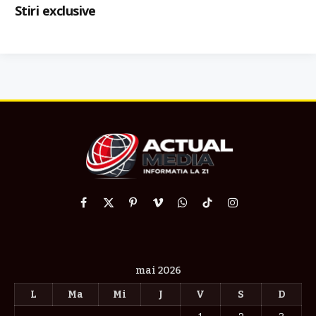
Stiri exclusive
Facebook
X
Pinterest
Vimeo
WhatsApp
TikTok
Instagram
(Twitter)
mai 2026
L
Ma
Mi
J
V
S
D