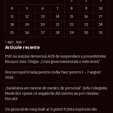
1
2
3
4
5
6
7
8
9
10
11
12
13
14
15
16
17
18
19
20
21
22
23
24
25
26
27
28
29
30
31
« apr.
iun. »
Articole recente
PSD nu susține demersul AUR de suspendare a președintelui
Nicușor Dan. Ghigiu: „Criza guvernamentală e suficientă”
Horoscopul Urania pentru zodia Taur pentru 1 – 7 august
2026
„Sănătatea are nevoie de medici, de personal”. Șefa Colegiului
Medicilor spune că angajările din sistem nu pot rămâne
blocate
Un general de rang înalt ar fi putut fi ținta exploziei din