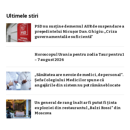
Ultimele stiri
PSD nu susține demersul AUR de suspendare a
președintelui Nicușor Dan. Ghigiu: „Criza
guvernamentală e suficientă”
Horoscopul Urania pentru zodia Taur pentru 1
– 7 august 2026
„Sănătatea are nevoie de medici, de personal”.
Șefa Colegiului Medicilor spune că
angajările din sistem nu pot rămâne blocate
Un general de rang înalt ar fi putut fi ținta
exploziei din restaurantul „Balzi Rossi” din
Moscova