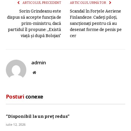
ARTICOLUL PRECEDENT
ARTICOLUL URMĂTOR
Sorin Grindeanu este
Scandal în Forțele Aeriene
dispus să accepte funcția de
Finlandeze: Cadeți piloți,
prim-ministru, dacă
sancționați pentru că au
partidul îl propune: „Există
desenat forme de penis pe
viață și după Bolojan”
cer
admin
Site
web
Posturi
conexe
“Disponibil la un preț redus”
iulie 12, 2026