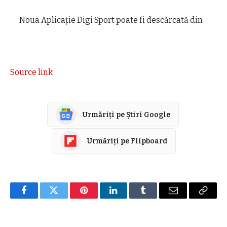
Noua Aplicaţie Digi Sport poate fi descărcată din
Source link
Urmăriți pe Știri Google
Urmăriți pe Flipboard
Facebook
Twitter
Pinterest
LinkedIn
Tumblr
E-
Copier
mail
link