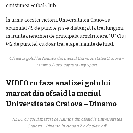
emisiunea Fotbal Club.
În urma acestei victorii, Universitatea Craiova a
acumulat 45 de puncte și s-a distanțat la trei lungimi
în fruntea ierarhiei de principala urmăritoare, ”U” Cluj
(42 de puncte), cu doar trei etape înainte de final.
Ofsaid la golul lui Nsimba din meciul Universitatatea Craiova –
Dinamo / Foto: captură Digi Sport
VIDEO cu faza analizei golului
marcat din ofsaid la meciul
Universitatea Craiova – Dinamo
VIDEO cu golul marcat de Nsimba din ofsaid la Universitatea
Craiova – Dinamo în etapa a 7-a de play-off