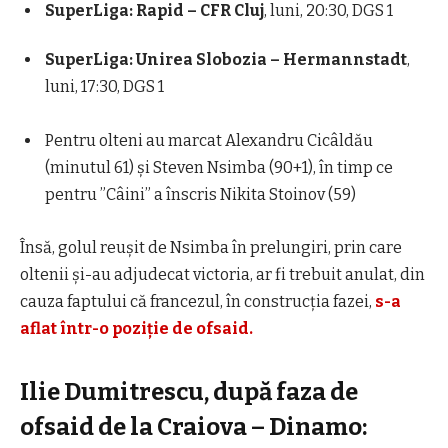
SuperLiga: Rapid – CFR Cluj
, luni, 20:30, DGS 1
SuperLiga: Unirea Slobozia – Hermannstadt
,
luni, 17:30, DGS 1
Pentru olteni au marcat Alexandru Cicâldău
(minutul 61) și Steven Nsimba (90+1), în timp ce
pentru ”Câini” a înscris Nikita Stoinov (59)
Însă, golul reușit de Nsimba în prelungiri, prin care
oltenii și-au adjudecat victoria, ar fi trebuit anulat, din
cauza faptului că francezul, în construcția fazei,
s-a
aflat într-o poziție de ofsaid.
Ilie Dumitrescu, după faza de
ofsaid de la Craiova – Dinamo: