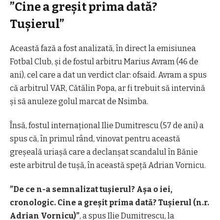
”
Cine a greșit prima dată?
Tușierul”
Această fază a fost analizată, în direct la emisiunea
Fotbal Club, și de fostul arbitru Marius Avram (46 de
ani), cel care a dat un verdict clar: ofsaid. Avram a spus
că arbitrul VAR, Cătălin Popa, ar fi trebuit să intervină
și să anuleze golul marcat de Nsimba.
Însă, fostul internațional Ilie Dumitrescu (57 de ani) a
spus că, în primul rând, vinovat pentru această
greșeală uriașă care a declanșat scandalul în Bănie
este arbitrul de tușă, în această speță Adrian Vornicu.
”De ce n-a semnalizat tușierul? Așa o iei,
cronologic. Cine a greșit prima dată? Tușierul (n.r.
Adrian Vornicu)”
, a spus Ilie Dumitrescu, la