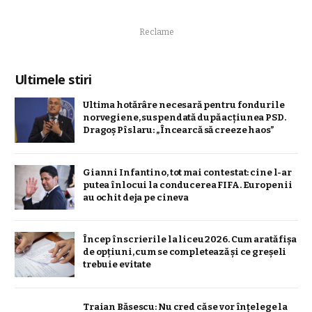
Reclame
Ultimele stiri
Ultima hotărâre necesară pentru fondurile
norvegiene, suspendată după acțiunea PSD.
Dragoș Pîslaru: „Încearcă să creeze haos”
Gianni Infantino, tot mai contestat: cine l-ar
putea înlocui la conducerea FIFA. Europenii
au ochit deja pe cineva
Încep înscrierile la liceu 2026. Cum arată fișa
de opțiuni, cum se completează și ce greșeli
trebuie evitate
Traian Băsescu: Nu cred că se vor înţelege la