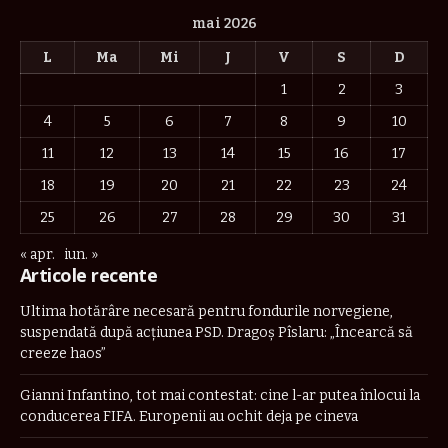
mai 2026
L
Ma
Mi
J
V
S
D
1
2
3
4
5
6
7
8
9
10
11
12
13
14
15
16
17
18
19
20
21
22
23
24
25
26
27
28
29
30
31
« apr.
iun. »
Articole recente
Ultima hotărâre necesară pentru fondurile norvegiene,
suspendată după acțiunea PSD. Dragoș Pîslaru: „Încearcă să
creeze haos”
Gianni Infantino, tot mai contestat: cine l-ar putea înlocui la
conducerea FIFA. Europenii au ochit deja pe cineva