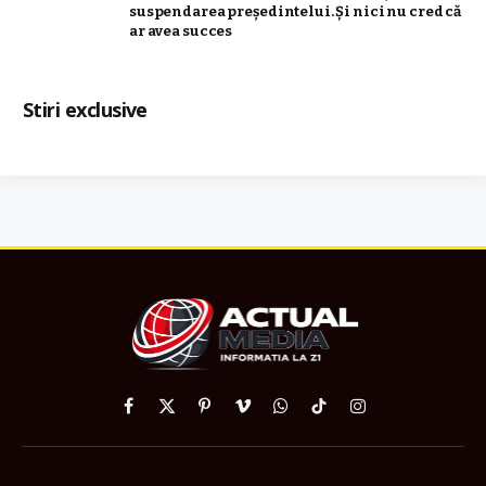
suspendarea preşedintelui. Şi nici nu cred că
ar avea succes
Stiri exclusive
Facebook
X
Pinterest
Vimeo
WhatsApp
TikTok
Instagram
(Twitter)