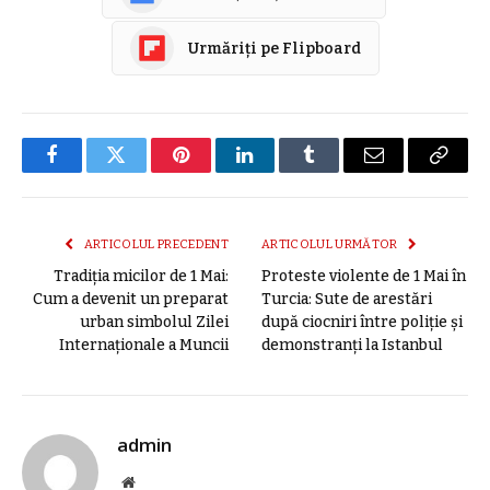
Urmăriți pe Flipboard
Facebook
Twitter
Pinterest
LinkedIn
Tumblr
E-
Copier
mail
link
ARTICOLUL PRECEDENT
ARTICOLUL URMĂTOR
Tradiția micilor de 1 Mai:
Proteste violente de 1 Mai în
Cum a devenit un preparat
Turcia: Sute de arestări
urban simbolul Zilei
după ciocniri între poliție și
Internaționale a Muncii
demonstranți la Istanbul
admin
Site