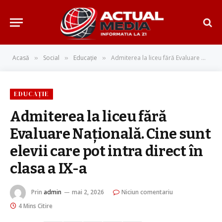
Acasă
Social
Educație
Admiterea la liceu fără Evaluare Națională. Cine sunt elevii care pot intra direct în clasa a IX-a
»
»
»
EDUCAȚIE
Admiterea la liceu fără
Evaluare Națională. Cine sunt
elevii care pot intra direct în
clasa a IX-a
Prin
admin
mai 2, 2026
Niciun comentariu
4 Mins Citire