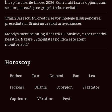
Încep înscrierile la liceu 2026. Cum arată fișa de opțiuni, cum
se completează și ce greșeli trebuie evitate
Traian Băsescu: Nu cred că se vor înţelege la suspendarea
preşedintelui. Şi nici nu cred că ar avea succes
Moody’s menține ratingul de țară al României, cu perspectivă
negativă. Nazare: „Stabilitatea politică este atent
monitorizată”
Horoscop
Berbec
Taur
Gemeni
Rac
Leu
Fecioară
Balanță
Scorpion
Săgetător
Capricorn
Vărsător
Pești