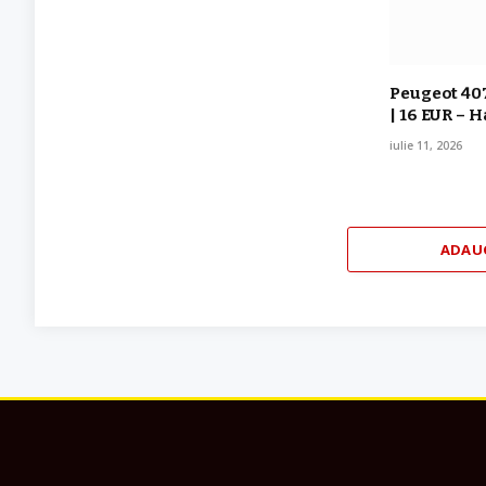
Peugeot 407
| 16 EUR – 
iulie 11, 2026
ADAU