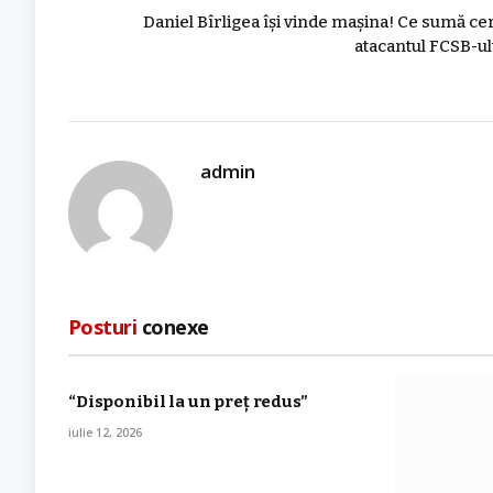
Daniel Bîrligea își vinde mașina! Ce sumă ce
atacantul FCSB-ul
admin
Posturi
conexe
“Disponibil la un preț redus”
iulie 12, 2026