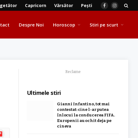
getător
Capricorn
Vărsător
Pești
Facebook
Instagram
tact
Despre Noi
Horoscop
Stiri pe scurt
Reclame
Ultimele stiri
Gianni Infantino, tot mai
contestat: cine l-ar putea
înlocui la conducerea FIFA.
Europenii au ochit deja pe
cineva
ipboard