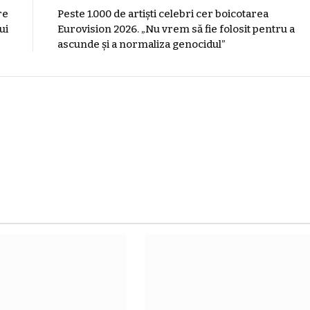
re
Peste 1.000 de artiști celebri cer boicotarea
ui
Eurovision 2026. „Nu vrem să fie folosit pentru a
ascunde şi a normaliza genocidul”