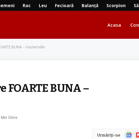
Gemeni
Rac
Leu
Fecioară
Balanță
Scorpion
Să
Acasa
Con
FOARTE BUNA – Hackerville
re FOARTE BUNA –
 Min Citire
Știri
Fl
Urmăriți-ne