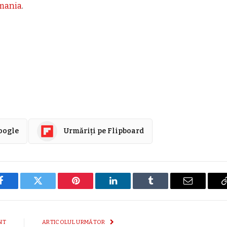
omania
.
Google
Urmăriți pe Flipboard
Facebook
Twitter
Pinterest
LinkedIn
Tumblr
E-
mail
NT
ARTICOLUL URMĂTOR