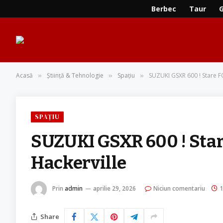
Berbec
Taur
Acasă
Știință & Tehnologie
Spațiu
SUZUKI GSXR 600 ! Stare 
»
»
»
SPAȚIU
SUZUKI GSXR 600 ! Sta
Hackerville
Prin
admin
aprilie 29, 2026
Niciun comentariu
1
Share