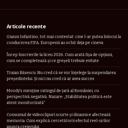
Articole recente
Gianni Infantino, tot mai contestat: cine l-ar putea înlocui la
conducerea FIFA. Europenii au ochit deja pe cineva
Încep înscrierile la liceu 2026. Cum arată fișa de opțiuni,
cum se completează și ce greșeli trebuie evitate
Traian Băsescu: Nu cred că se vor înţelege la suspendarea
preşedintelui. Şi nici nu cred că ar avea succes
Moody’s menține ratingul de țară al României, cu
perspectivă negativă. Nazare: „Stabilitatea politică este
atent monitorizată”
Consumul de videoclipuri scurte și dinamice afectează
memoria. Cum explică cercetătorii efectul reel-urilor
asupra creierului