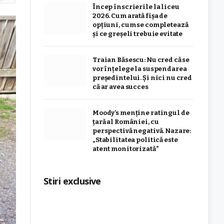
Încep înscrierile la liceu
2026. Cum arată fișa de
opțiuni, cum se completează
și ce greșeli trebuie evitate
Traian Băsescu: Nu cred că se
vor înţelege la suspendarea
preşedintelui. Şi nici nu cred
că ar avea succes
Moody’s menține ratingul de
țară al României, cu
perspectivă negativă. Nazare:
„Stabilitatea politică este
atent monitorizată”
Stiri exclusive