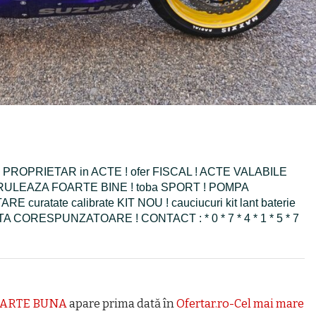
 PROPRIETAR in ACTE ! ofer FISCAL ! ACTE VALABILE
 RULEAZA FOARTE BINE ! toba SPORT ! POMPA
curatate calibrate KIT NOU ! cauciucuri kit lant baterie
NANTA CORESPUNZATOARE ! CONTACT : * 0 * 7 * 4 * 1 * 5 * 7
FOARTE BUNA
apare prima dată în
Ofertar.ro-Cel mai mare