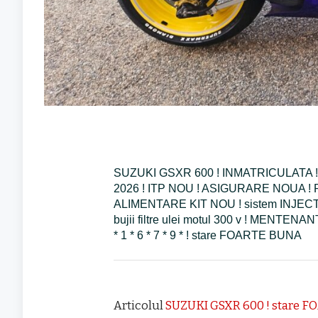
SUZUKI GSXR 600 ! INMATRICULATA !
2026 ! ITP NOU ! ASIGURARE NOUA !
ALIMENTARE KIT NOU ! sistem INJECTARE 
bujii filtre ulei motul 300 v ! MENTE
* 1 * 6 * 7 * 9 * ! stare FOARTE BUNA
Articolul
SUZUKI GSXR 600 ! stare 