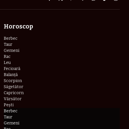
Facebook
X
Pinterest
Vimeo
WhatsApp
TikTok
Instag
(Twitter)
Horoscop
Berbec
Taur
Gemeni
Rac
Leu
Fecioară
Balanță
Scorpion
Săgetător
Capricorn
Vărsător
Pești
Berbec
Taur
Gemeni