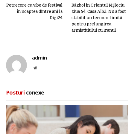
Petrecere cu vibe de festival
Război în Orientul Mijlociu,
în noaptea dintre ani la
ziua 54. Casa Albă: Nu a fost
Digi24
stabilit un termen-limită
pentru prelungirea
armistițiului cu Iranul
admin
Site
web
Posturi
conexe