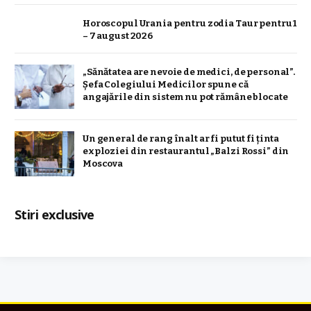
Horoscopul Urania pentru zodia Taur pentru 1
– 7 august 2026
„Sănătatea are nevoie de medici, de personal”.
Șefa Colegiului Medicilor spune că
angajările din sistem nu pot rămâne blocate
Un general de rang înalt ar fi putut fi ținta
exploziei din restaurantul „Balzi Rossi” din
Moscova
Stiri exclusive