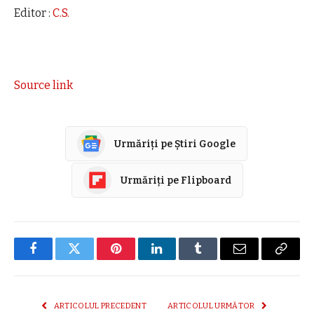
Editor :
C.S.
Source link
Urmăriți pe Știri Google
Urmăriți pe Flipboard
Facebook
Twitter
Pinterest
LinkedIn
Tumblr
E-
Copier
mail
link
ARTICOLUL PRECEDENT
ARTICOLUL URMĂTOR