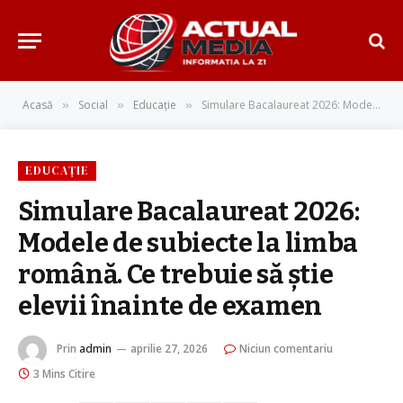
Acasă
Social
Educație
Simulare Bacalaureat 2026: Modele de subiecte la limba română. Ce trebuie să știe elevii înainte de examen
»
»
»
EDUCAȚIE
Simulare Bacalaureat 2026:
Modele de subiecte la limba
română. Ce trebuie să știe
elevii înainte de examen
Prin
admin
aprilie 27, 2026
Niciun comentariu
3 Mins Citire