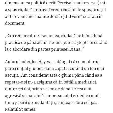
dimensiunea politică decât Percival, mai rezervat) mi-
a spus că, dacă ar fi avut vreun cuvânt de spus, prințul
ar fi revenit aici înainte de sfârșitul verii”, se arată în
document.
„Ea a remarcat, de asemenea, că, dacă ne luăm după
practica de până acum, ne-am putea aștepta în curând
la o abordare din partea prințesei Diana! ”
Autorul notei, Joe Hayes, a adăugat că comentariul
părea inițial glumeț, dar a căpătat curând un ton mai
ascuțit. „Am considerat asta o glumă până când ea a
repetat-o și m-a asigurat că, în bătălia mediatică
dintre cei doi, prințesa era de departe cea mai
agresivă și mai abilă, iar personalul ei dedica mult
timp găsirii de modalități și mijloace de a eclipsa
Palatul St James.”