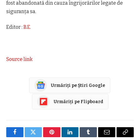
fost abandonată din cauza îngrijorărilor legate de
siguranța sa.
Editor :
B.E.
Source link
Urmăriți pe Știri Google
Urmăriți pe Flipboard
Facebook
Twitter
Pinterest
LinkedIn
Tumblr
E-
Copier