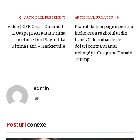
mail
link
ARTICOLUL PRECEDENT
ARTICOLUL URMĂTOR
Video | CFR Cluj – Dinamo 1-
Planul de trei pagini pentru
1. Oaspeții Au Ratat Prima
încheierea războiului din
Victorie Din Play-off La
Iran: 20 de miliarde de
Ultima Fază – Hackerville
dolari contra uraniu
îmbogățit. Ce spune Donald
Trump
admin
Site
web
Posturi
conexe