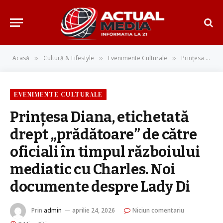
Acasă
Cultură & Lifestyle
Evenimente Culturale
Prințesa Diana, etichetată drept „prădătoare” de către oficiali în timpul războiului mediatic cu Charles. Noi documente despre Lady Di
»
»
»
EVENIMENTE CULTURALE
Prințesa Diana, etichetată
drept „prădătoare” de către
oficiali în timpul războiului
mediatic cu Charles. Noi
documente despre Lady Di
Prin
admin
aprilie 24, 2026
Niciun comentariu