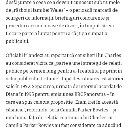
desfășurare a ceea ce a devenit cunoscut sub numele
de „războiul familiei Wales” – o perioadă marcată de
scurgeri de informații, briefinguri concurente și
proceduri acrimonioase de divorț, în timpul căreia
fiecare parte a luptat pentru a câștiga simpatia
publicului.
Oficialii irlandezi au raportat că consilierii lui Charles
au considerat vizita ca „parte a unei strategii de relații
publice pe termen lung pentru a-l reabilita pe prinț în
ochii publicului britanic” după destrămarea căsătoriei
sale în 1992. Separarea, urmată de interviul acordat de
Diana în 1995 pentru emisiunea BBC Panorama – în
care ea spus celebra propoziție „Eram trei în această
căsnicie”, referindu-se la Camilla Parker Bowles – și
ranchiuna față de relația continuă a lui Charles cu
Camilla Parker Bowles au fost considerate ca aducând