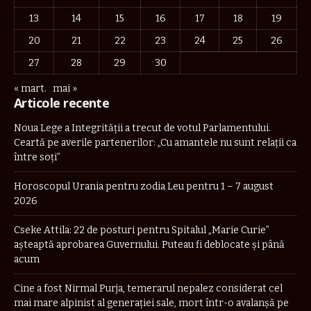
13
14
15
16
17
18
19
20
21
22
23
24
25
26
27
28
29
30
« mart.
mai »
Articole recente
Noua Lege a Integrității a trecut de votul Parlamentului.
Ceartă pe averile partenerilor: „Cu amantele nu sunt relații ca
între soți”
Horoscopul Urania pentru zodia Leu pentru 1 – 7 august
2026
Cseke Attila: 22 de posturi pentru Spitalul „Marie Curie”
așteaptă aprobarea Guvernului. Puteau fi deblocate și până
acum
Cine a fost Nirmal Purja, temerarul nepalez considerat cel
mai mare alpinist al generației sale, mort într-o avalanșă pe