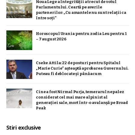
Noua Lege a Integrității a trecut de votul
Parlamentului. Ceartă pe averile
partenerilor: „Cu amantele nu sunt relații ca
între soți”
Horoscopul Urania pentru zodia Leu pentru 1
– 7 august 2026
Cseke Attila: 22 de posturi pentru Spitalul
„Marie Curie” așteaptă aprobarea Guvernului.
Puteau fi deblocate și până acum
Cine a fost Nirmal Purja, temerarul nepalez
considerat cel mai mare alpinist al
generației sale, mort într-o avalanșă pe Broad
Peak
Stiri exclusive