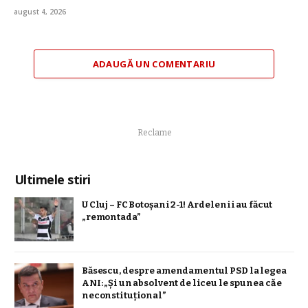
august 4, 2026
ADAUGĂ UN COMENTARIU
Reclame
Ultimele stiri
U Cluj – FC Botoșani 2-1! Ardelenii au făcut
„remontada”
Băsescu, despre amendamentul PSD la legea
ANI: „Și un absolvent de liceu le spunea că e
neconstituţional”