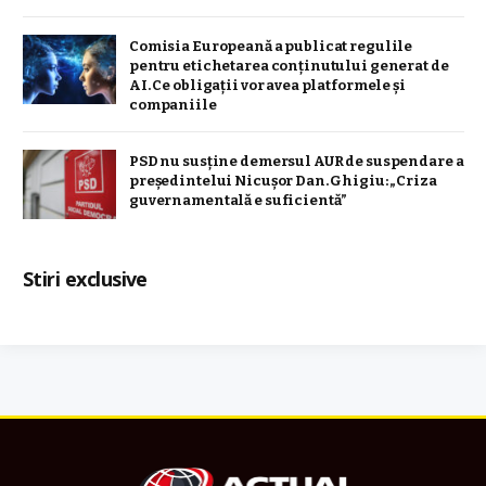
Comisia Europeană a publicat regulile
pentru etichetarea conținutului generat de
AI. Ce obligații vor avea platformele și
companiile
PSD nu susține demersul AUR de suspendare a
președintelui Nicușor Dan. Ghigiu: „Criza
guvernamentală e suficientă”
Stiri exclusive