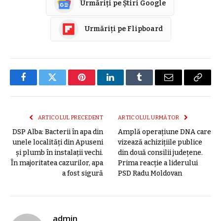
Urmăriți pe Știri Google
Urmăriți pe Flipboard
Facebook
Twitter
Pinterest
LinkedIn
Tumblr
E-
Copier
mail
link
ARTICOLUL PRECEDENT
ARTICOLUL URMĂTOR
DSP Alba: Bacterii în apa din
Amplă operațiune DNA care
unele localități din Apuseni
vizează achizițiile publice
și plumb în instalații vechi.
din două consilii județene.
În majoritatea cazurilor, apa
Prima reacție a liderului
a fost sigură
PSD Radu Moldovan
admin