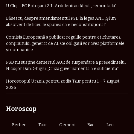
U Cluj – FC Botoșani 2-1! Ardelenii au făcut „remontada”
Băsescu, despre amendamentul PSD la legea ANI: „Și un
absolvent de liceu le spunea că e neconstituţional”
Comisia Europeană a publicat regulile pentru etichetarea
conținutului generat de AI. Ce obligații vor avea platformele
și companiile
PSD nu susține demersul AUR de suspendare a președintelui
Nicușor Dan. Ghigiu: „Criza guvernamentală e suficientă”
Horoscopul Urania pentru zodia Taur pentru 1 – 7 august
2026
Horoscop
Berbec
Taur
Gemeni
Rac
Leu