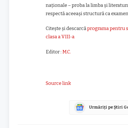
naționale – proba la limba și literat
respectă aceeași structură ca examenu
Citește și descarcă
programa pentru s
clasa a VIII-a
Editor :
M.C.
Source link
Urmăriți pe Știri 