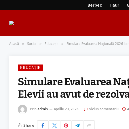
Berbec
Taur
Acasă
Social
Educație
Simulare Evaluarea Națională 2026 la m
»
»
»
EDUCAȚIE
Simulare Evaluarea Naț
Elevii au avut de rezolva
Prin
admin
aprilie 23, 2026
Niciun comentariu
4
Share