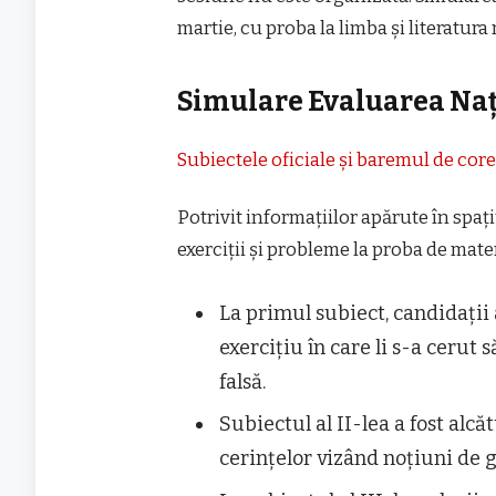
martie, cu proba la limba și literatura
Simulare Evaluarea Na
Subiectele oficiale și baremul de cor
Potrivit informațiilor apărute în spați
exerciții și probleme la proba de mat
La primul subiect, candidații 
exercițiu în care li s-a cerut
falsă.
Subiectul al II-lea a fost alcă
cerințelor vizând noțiuni de 