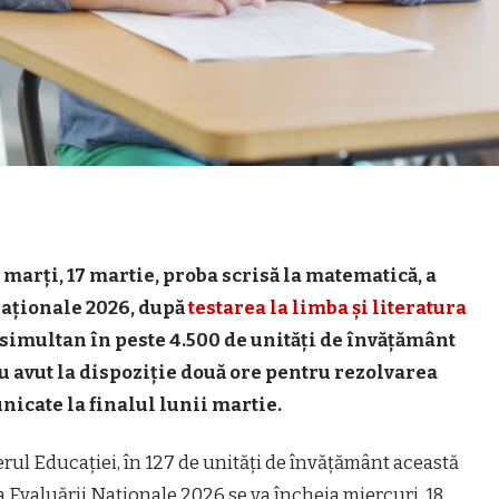
t marți, 17 martie, proba scrisă la matematică, a
Naționale 2026, după
testarea la limba și literatura
 simultan în peste 4.500 de unități de învățământ
au avut la dispoziție două ore pentru rezolvarea
nicate la finalul lunii martie.
rul Educației, în 127 de unități de învățământ această
 Evaluării Naționale 2026 se va încheia miercuri, 18