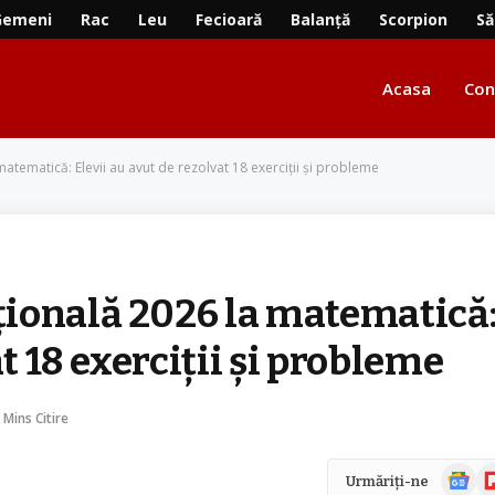
Gemeni
Rac
Leu
Fecioară
Balanță
Scorpion
Să
Acasa
Con
atematică: Elevii au avut de rezolvat 18 exerciții și probleme
ională 2026 la matematică
t 18 exerciții și probleme
 Mins Citire
Știri
Fl
Urmăriți-ne