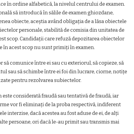
ace în ordine alfabetică, la nivelul centrului de examen.
țională să introducă în sălile de examen ghiozdane,
enea obiecte, aceștia având obligația de a lăsa obiectele
iectelor personale, stabilită de comisia din unitatea de
st scop. Candidații care refuză depozitarea obiectelor
e în acest scop nu sunt primiți în examen.
 să comunice între ei sau cu exteriorul, să copieze, să
ul sau să schimbe între ei foi din lucrare, ciorne, notițe
lizate pentru rezolvarea subiectelor.
 este considerată fraudă sau tentativă de fraudă, iar
me vor fi eliminați de la proba respectivă, indiferent
le interzise, dacă acestea au fost aduse de ei, de alți
alte persoane, ori dacă le-au primit sau transmis mai