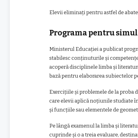
Elevii eliminați pentru astfel de abate
Programa pentru simula
Ministerul Educației a publicat prog
stabilesc conținuturile și competențe
acoperă disciplinele limba și literat
bază pentru elaborarea subiectelor pe
Exercițiile și problemele de la proba
care elevii aplică noțiunile studiate 
și funcțiile sau elementele de geomet
Pe lângă examenul la limba și literat
cuprinde și o a treia evaluare, destina