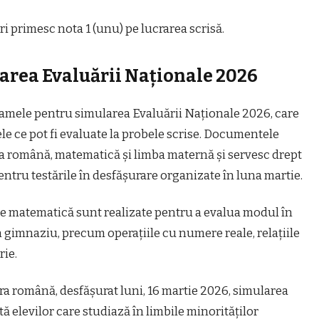
ri primesc nota 1 (unu) pe lucrarea scrisă.
rea Evaluării Naționale 2026
ramele pentru simularea Evaluării Naționale 2026, care
le ce pot fi evaluate la probele scrise. Documentele
ura română, matematică și limba maternă și servesc drept
ntru testările în desfășurare organizate în luna martie.
 de matematică sunt realizate pentru a evalua modul în
în gimnaziu, precum operațiile cu numere reale, relațiile
rie.
ura română, desfășurat luni, 16 martie 2026, simularea
tă elevilor care studiază în limbile minorităților