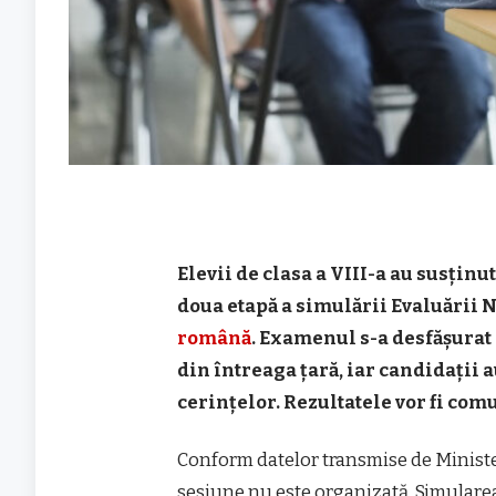
Elevii de clasa a VIII-a au susținu
doua etapă a simulării Evaluării 
română
. Examenul s-a desfășurat
din întreaga țară, iar candidații 
cerințelor. Rezultatele vor fi comu
Conform datelor transmise de Ministe
sesiune nu este organizată. Simularea