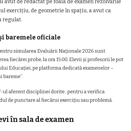
i au avut de redactat pe foaia de examen rezolvările
ul exercițiu, de geometrie în spațiu, a avut ca
 regulat.
și baremele oficiale
pentru simularea Evaluării Naționale 2026 sunt
ea fiecărei probe, la ora 15:00. Elevii și profesorii le pot
erului Educației, pe platforma dedicată examenelor –
și bareme”.
ul aferent disciplinei dorite , pentru a verifica
dul de punctare al fiecărui exercițiu sau problemă.
levi în sala de examen