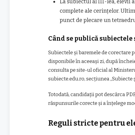
La subiectul al III-lea, elevi
complete ale cerințelor. Ultim
punct de plecare un tetraedru
Când se publică subiectele 
Subiectele și baremele de corectare 
disponibile în aceeași zi, după încheier
consulta pe site-ul oficial al Minist
subiecte.edu.ro, secțiunea „Subiecte 
Totodată, candidații pot descărca PDF-
răspunsurile corecte și a înțelege mo
Reguli stricte pentru e