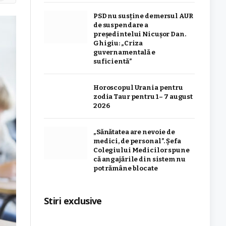
PSD nu susține demersul AUR
de suspendare a
președintelui Nicușor Dan.
Ghigiu: „Criza
guvernamentală e
suficientă”
Horoscopul Urania pentru
zodia Taur pentru 1 – 7 august
2026
„Sănătatea are nevoie de
medici, de personal”. Șefa
Colegiului Medicilor spune
că angajările din sistem nu
pot rămâne blocate
Stiri exclusive