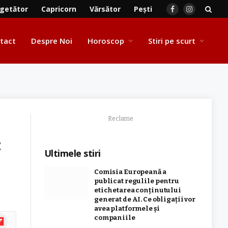
getător
Capricorn
Vărsător
Pești
Facebook
Instagram
tact
Despre Noi
Horoscop
Stiri pe scurt
Reclame
:
Ultimele stiri
Comisia Europeană a
publicat regulile pentru
etichetarea conținutului
generat de AI. Ce obligații vor
avea platformele și
ipboard
companiile