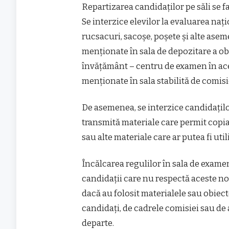
Repartizarea candidaților pe săli se f
Se interzice elevilor la evaluarea na
rucsacuri, sacoșe, poșete și alte asem
menționate în sala de depozitare a ob
învățământ – centru de examen în ace
menționate în sala stabilită de comisi
De asemenea, se interzice candidaților
transmită materiale care permit copiat
sau alte materiale care ar putea fi uti
Încălcarea regulilor în sala de examen
candidații care nu respectă aceste nor
dacă au folosit materialele sau obiecte
candidați, de cadrele comisiei sau de 
departe.