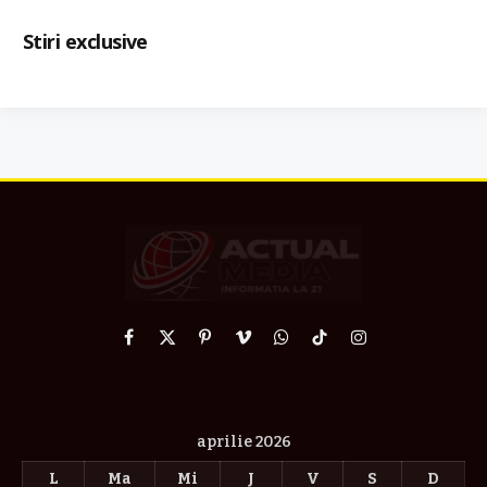
Stiri exclusive
Facebook
X
Pinterest
Vimeo
WhatsApp
TikTok
Instagram
(Twitter)
aprilie 2026
L
Ma
Mi
J
V
S
D