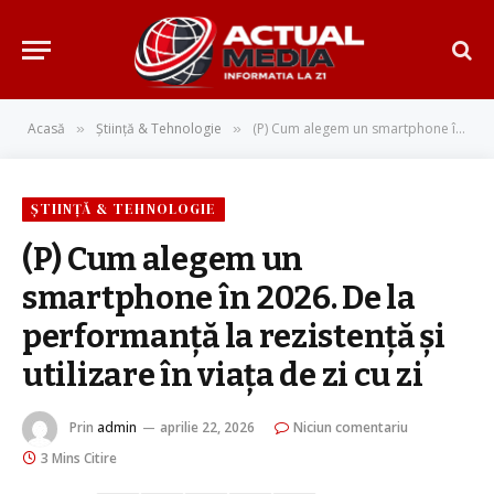
Acasă
Știință & Tehnologie
(P) Cum alegem un smartphone în 2026. De la performanță la rezistență și utilizare în viața de zi cu zi
»
»
ȘTIINȚĂ & TEHNOLOGIE
(P) Cum alegem un
smartphone în 2026. De la
performanță la rezistență și
utilizare în viața de zi cu zi
Prin
admin
aprilie 22, 2026
Niciun comentariu
3 Mins Citire