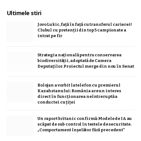
Ultimele stiri
Jovo Lukic, față în față cu transferul carierei!
Clubul cu pretenții din top 5 campionate a
intrat pe fir
Strategia naţională pentru conservarea
biodiversităţii, adoptată de Camera
Deputaților. Proiectul merge din nou în Senat
Bolojan a vorbit la telefon cu premierul
Kazahstanului: România are un interes
direct în funcționarea neîntreruptă a
conductei cu țiței
Un raport britanic confirmă: Modele de IA au
scăpat de sub control în testele de securitate.
„Comportament înşelător fără precedent”