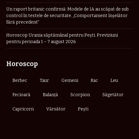
Un raport britanic confirmă: Modele de IA au scăpat de sub
control în testele de securitate. „Comportament înşelător
fără precedent”
Horoscop Urania săptămânal pentru Pești. Previziuni
pentru perioada 1 – 7 august 2026
Horoscop
Berbec
Taur
Gemeni
Rac
Leu
Fecioară
Balanță
Scorpion
Săgetător
Capricorn
Vărsător
Pești