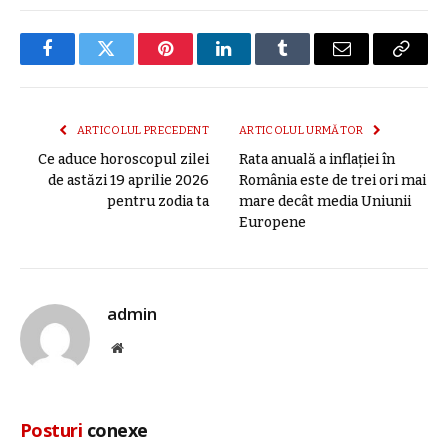
Facebook
Twitter
Pinterest
LinkedIn
Tumblr
E-
Copier
mail
link
ARTICOLUL PRECEDENT
ARTICOLUL URMĂTOR
Ce aduce horoscopul zilei
Rata anuală a inflaţiei în
de astăzi 19 aprilie 2026
România este de trei ori mai
pentru zodia ta
mare decât media Uniunii
Europene
admin
Site
web
Posturi
conexe