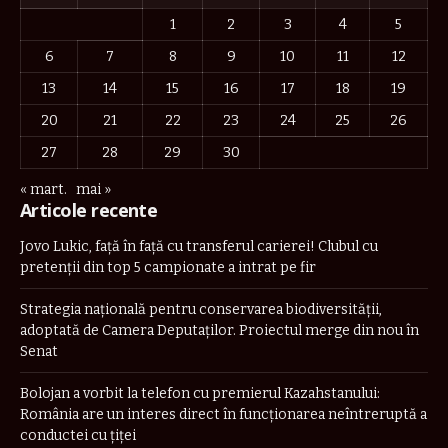
1
2
3
4
5
6
7
8
9
10
11
12
13
14
15
16
17
18
19
20
21
22
23
24
25
26
27
28
29
30
« mart.
mai »
Articole recente
Jovo Lukic, față în față cu transferul carierei! Clubul cu
pretenții din top 5 campionate a intrat pe fir
Strategia naţională pentru conservarea biodiversităţii,
adoptată de Camera Deputaților. Proiectul merge din nou în
Senat
Bolojan a vorbit la telefon cu premierul Kazahstanului:
România are un interes direct în funcționarea neîntreruptă a
conductei cu țiței