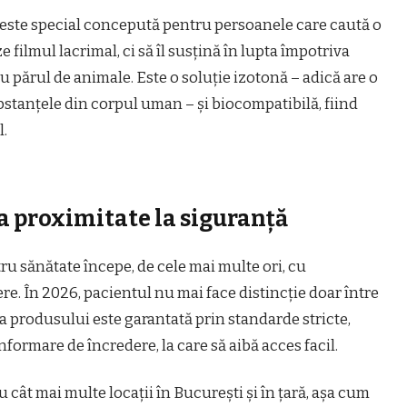
a este special concepută pentru persoanele care caută o
 filmul lacrimal, ci să îl susțină în lupta împotriva
u părul de animale. Este o soluție izotonă – adică are o
bstanțele din corpul uman – și biocompatibilă, fiind
l.
la proximitate la siguranță
u sănătate începe, de cele mai multe ori, cu
re. În 2026, pacientul nu mai face distincție doar între
ța produsului este garantată prin standarde stricte,
nformare de încredere, la care să aibă acces facil.
cât mai multe locații în București și în țară, așa cum