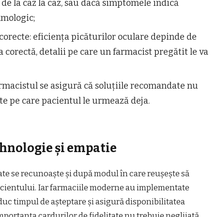
 de la caz la caz, sau dacă simptomele indică
lmologic;
corecte: eficiența picăturilor oculare depinde de
a corectă, detalii pe care un farmacist pregătit le va
farmacistul se asigură că soluțiile recomandate nu
te pe care pacientul le urmează deja.
hnologie și empatie
tate se recunoaște și după modul în care reușește să
acientului. Iar farmaciile moderne au implementate
uc timpul de așteptare și asigură disponibilitatea
ortanța cardurilor de fidelitate nu trebuie neglijată.