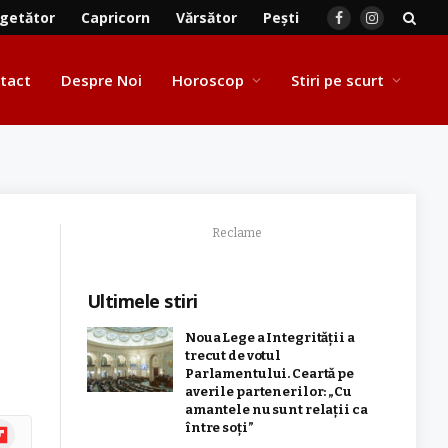
getător
Capricorn
Vărsător
Pești
Facebook
Instagram
tact
Despre Noi
Horoscop
Stiri pe scurt
Reclame
Ultimele stiri
Noua Lege a Integrității a
trecut de votul
Parlamentului. Ceartă pe
averile partenerilor: „Cu
amantele nu sunt relații ca
ipboard
între soți”