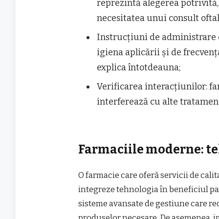
reprezintă alegerea potrivită,
necesitatea unui consult ofta
Instrucțiuni de administrare 
igiena aplicării și de frecvenț
explica întotdeauna;
Verificarea interacțiunilor: 
interferează cu alte tratamen
Farmaciile moderne: te
O farmacie care oferă servicii de cali
integreze tehnologia în beneficiul p
sisteme avansate de gestiune care red
produselor necesare. De asemenea, imp