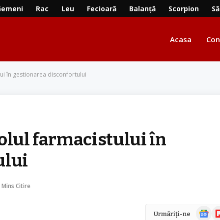
Gemeni
Rac
Leu
Fecioară
Balanță
Scorpion
Să
Acasa
Con
ului în gestionarea disconfortului
rolul farmacistului în
ului
 Mins Citire
Știri
Fl
Urmăriți-ne