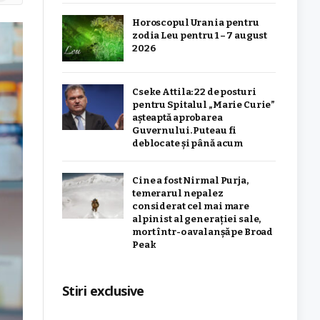
Horoscopul Urania pentru
zodia Leu pentru 1 – 7 august
2026
Cseke Attila: 22 de posturi
pentru Spitalul „Marie Curie”
așteaptă aprobarea
Guvernului. Puteau fi
deblocate și până acum
Cine a fost Nirmal Purja,
temerarul nepalez
considerat cel mai mare
alpinist al generației sale,
mort într-o avalanșă pe Broad
Peak
Stiri exclusive