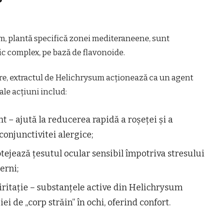
um, plantă specifică zonei mediteraneene, sunt
ic complex, pe bază de flavonoide.
lare, extractul de Helichrysum acționează ca un agent
ale acțiuni includ:
t – ajută la reducerea rapidă a roșeței și a
 conjunctivitei alergice;
tejează țesutul ocular sensibil împotriva stresului
erni;
ritație – substanțele active din Helichrysum
i de „corp străin” în ochi, oferind confort.