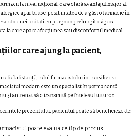
 farmacii la nivel național, care oferă avantajul major al
lergice apar brusc, posibilitatea de a găsi o farmacie în
prezența unei unități cu program prelungit asigură
 ora la care apare afecțiunea sau disconfortul medical.
iilor care ajung la pacient,
un click distanță, rolul farmacistului în consilierea
rmacistul modern este un specialist în permanență
u și antrenat să o transmită pe înțelesul tuturor.
cerințele prezentului, pacientul poate să beneficieze de:
armacistul poate evalua ce tip de produs