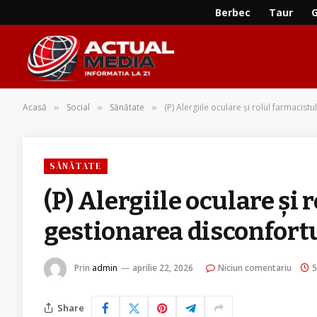
Berbec
Taur
Acasă
Social
Sănătate
(P) Alergiile oculare și rolul farmacist
»
»
»
SĂNĂTATE
(P) Alergiile oculare și 
gestionarea disconfort
Prin
admin
aprilie 22, 2026
Niciun comentariu
5
Share